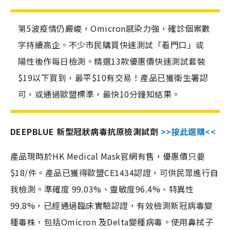
第5波疫情仍嚴峻，Omicron感染力強，確診個案數
字持續高企。不少市民購買快速測試「看門口」或
陽性後作每日檢測。精選13款優惠價快速測試套裝
$19以下買到，最平$10有交易！產品已獲衛生署認
可，或通過歐盟標準，最快10分鐘知結果。
DEEPBLUE 新型冠狀病毒抗原檢測試劑
>>按此選購<<
產品現時於HK Medical Mask官網有售，優惠價只要
$18/件。產品已獲得歐盟CE1434認證，可供民眾進行自
我檢測。準確度 99.03%、靈敏度96.4%、特異性
99.8%，已經通過臨床實驗認證，有效檢測新冠病毒變
種毒株，包括Omicron 及Delta變種病毒。使用鼻拭子