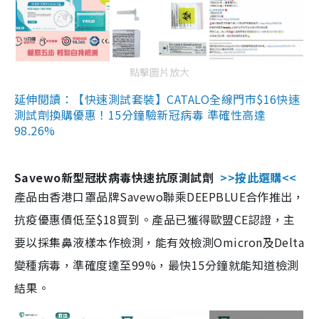
點擊圖片放大
延伸閱讀：【快速測試套裝】CATALO全線門市$16快速
測試劑換購優惠！15分鐘驗新冠病毒 準確性高達
98.26%
Savewo新型冠狀病毒快速抗原測試劑
>>按此選購<<
產品由香港口罩品牌Savewo聯乘DEEPBLUE合作推出，
抗疫優惠價低至$18買到。產品已獲得歐盟CE認證，主
要以採集鼻液樣本作檢測，能有效檢測Omicron及Delta
變種病毒，準確度達至99%，最快15分鐘就能知道檢測
結果。