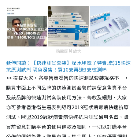
點擊圖片放大
延伸閱讀：【快速測試套裝】深水埗電子特賣城$15快速
抗原測試劑 現貨發售！買10支再送3支檢測棒
<< 提提大家，各零售商發售的快速測試套裝規格不一，
購買市面上不同品牌的快速測試套裝前請留意售賣平台
及該品牌的快速測試套裝使用方法、條款及細則，大家
亦可參考香港衞生署表列認可2019冠狀病毒病快速抗原
測試、歐盟2019冠狀病毒病快速抗原測試通用名單，購
買前留意訂購平台的使用條款及細則，一切以訂購平台
公佈的價錢為準。數量有限，售完即止；所有優惠細則