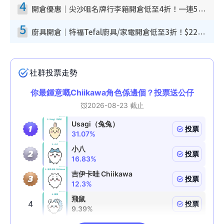
4
開倉優惠｜尖沙咀名牌行李箱開倉低至4折！一連5日 American Tourister/ace./Hallmark $200起！
5
廚具開倉｜特福Tefal廚具/家電開倉低至3折！$220起買平底鍋/炒鑊/湯煲！電飯煲/吸塵機/燙斗$418起