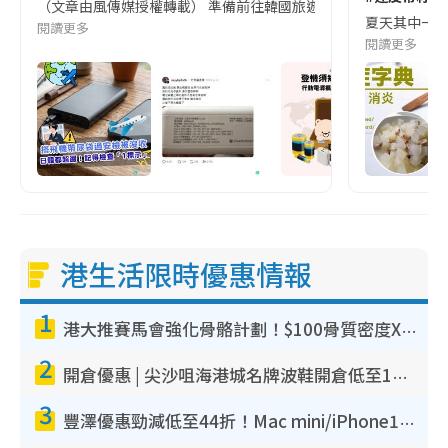
（文章由風傳媒授權轉載） 準備前往韓國旅遊的民眾，近期要特別留
夏天其中一種時
閱讀更多
閱讀更多
港生活限時優惠情報
1
港大推賽馬會強化骨骼計劃！$100骨質密度X光檢查 完成免費運動訓練送超市禮券！附參加資格
2
開倉優惠 | 尖沙咀海港城名牌波鞋開倉低至1折！On鞋$899起／Joy&Peace鞋履$98起
3
豐澤優惠勁減低至44折！Mac mini/iPhone17Pro大減價！廚房家電$220起