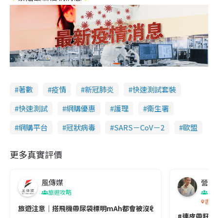
著數
疫情
新冠肺炎
快速測試套裝
快速測試
網購優惠
護理
衞生署
網購平台
冠狀病毒
SARS－CoV－2
歐盟
更多真實評價
風傳媒
營養教
旅遊攻略
生
香港
旅遊注意｜搭飛機帶尿袋標明mAh都會被沒收😱出發前切記檢查「1
#連皮帶籽都