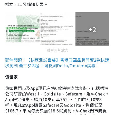
樣本，15分鐘知結果。
+2
點擊圖片放大
延伸閱讀：【快速測試套裝】香港口罩品牌開賣2款快速
檢測劑 最平$18起 ！可檢測Delta/Omicron病毒
億世家
億家世門市及App現已有售6款快速測試套裝，包括香港
公司研發的Wesail、Goldsite、Safecare、及V-Chek。
App限定優惠，購買10支可享75折，而門市則10支8
折。現凡於App購買Safecare及Goldsite，售價低至
$186.7，平均每支只需$18.6就買到。V-Chek門市購買