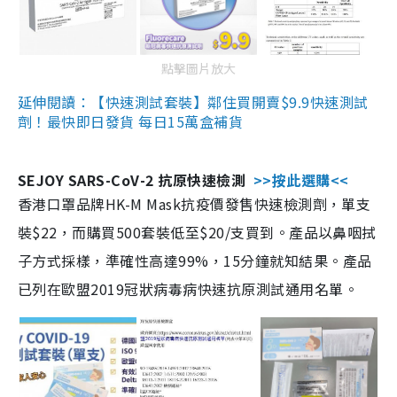
點擊圖片放大
延伸閱讀：【快速測試套裝】鄰住買開賣$9.9快速測試
劑！最快即日發貨 每日15萬盒補貨
SEJOY SARS-CoV-2 抗原快速檢測
>>按此選購<<
香港口罩品牌HK-M Mask抗疫價發售快速檢測劑，單支
裝$22，而購買500套裝低至$20/支買到。產品以鼻咽拭
子方式採樣，準確性高達99%，15分鐘就知結果。產品
已列在歐盟2019冠狀病毒病快速抗原測試通用名單。