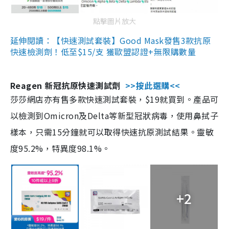
點擊圖片放大
延伸閱讀：【快速測試套裝】Good Mask發售3款抗原
快速檢測劑！低至$15/支 獲歐盟認證+無限購數量
Reagen 新冠抗原快速測試劑
>>按此選購<<
莎莎網店亦有售多款快速測試套裝，$19就買到。產品可
以檢測到Omicron及Delta等新型冠狀病毒，使用鼻拭子
樣本，只需15分鐘就可以取得快速抗原測試結果。靈敏
度95.2%，特異度98.1%。
+2