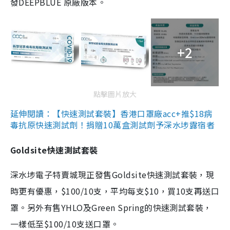
發DEEPBLUE 原廠版本。
+2
點擊圖片放大
延伸閱讀：【快速測試套裝】香港口罩廠acc+推$18病
毒抗原快速測試劑！捐贈10萬盒測試劑予深水埗露宿者
Goldsite快速測試套裝
深水埗電子特賣城現正發售Goldsite快速測試套裝，現
時更有優惠，$100/10支，平均每支$10，買10支再送口
罩。另外有售YHLO及Green Spring的快速測試套裝，
一樣低至$100/10支送口罩。