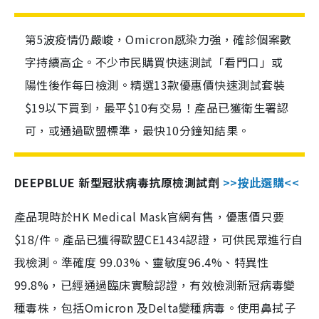
第5波疫情仍嚴峻，Omicron感染力強，確診個案數
字持續高企。不少市民購買快速測試「看門口」或
陽性後作每日檢測。精選13款優惠價快速測試套裝
$19以下買到，最平$10有交易！產品已獲衛生署認
可，或通過歐盟標準，最快10分鐘知結果。
DEEPBLUE 新型冠狀病毒抗原檢測試劑
>>按此選購<<
產品現時於HK Medical Mask官網有售，優惠價只要
$18/件。產品已獲得歐盟CE1434認證，可供民眾進行自
我檢測。準確度 99.03%、靈敏度96.4%、特異性
99.8%，已經通過臨床實驗認證，有效檢測新冠病毒變
種毒株，包括Omicron 及Delta變種病毒。使用鼻拭子