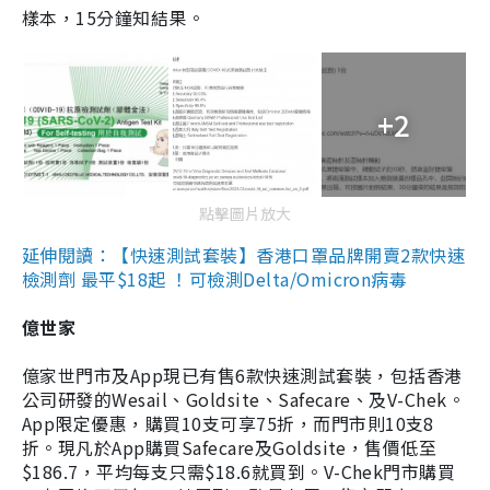
樣本，15分鐘知結果。
+2
點擊圖片放大
延伸閱讀：【快速測試套裝】香港口罩品牌開賣2款快速
檢測劑 最平$18起 ！可檢測Delta/Omicron病毒
億世家
億家世門市及App現已有售6款快速測試套裝，包括香港
公司研發的Wesail、Goldsite、Safecare、及V-Chek。
App限定優惠，購買10支可享75折，而門市則10支8
折。現凡於App購買Safecare及Goldsite，售價低至
$186.7，平均每支只需$18.6就買到。V-Chek門市購買