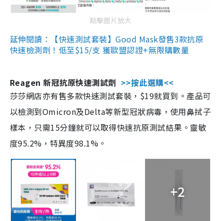
點擊圖片放大
延伸閱讀：【快速測試套裝】Good Mask發售3款抗原
快速檢測劑！低至$15/支 獲歐盟認證+無限購數量
Reagen 新冠抗原快速測試劑
>>按此選購<<
莎莎網店亦有售多款快速測試套裝，$19就買到。產品可
以檢測到Omicron及Delta等新型冠狀病毒，使用鼻拭子
樣本，只需15分鐘就可以取得快速抗原測試結果。靈敏
度95.2%，特異度98.1%。
+2