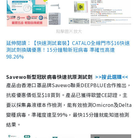
點擊圖片放大
延伸閱讀：【快速測試套裝】CATALO全線門市$16快速
測試劑換購優惠！15分鐘驗新冠病毒 準確性高達
98.26%
Savewo新型冠狀病毒快速抗原測試劑
>>按此選購<<
產品由香港口罩品牌Savewo聯乘DEEPBLUE合作推出，
抗疫優惠價低至$18買到。產品已獲得歐盟CE認證，主
要以採集鼻液樣本作檢測，能有效檢測Omicron及Delta
變種病毒，準確度達至99%，最快15分鐘就能知道檢測
結果。