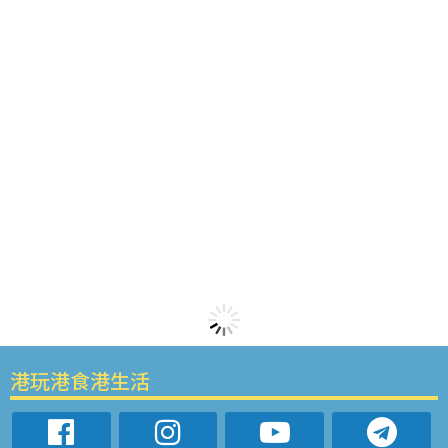
港玩港食港生活