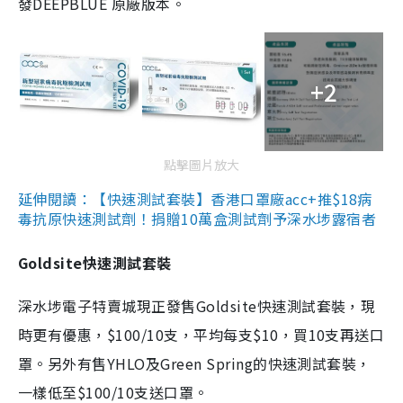
發DEEPBLUE 原廠版本。
+2
點擊圖片放大
延伸閱讀：【快速測試套裝】香港口罩廠acc+推$18病
毒抗原快速測試劑！捐贈10萬盒測試劑予深水埗露宿者
Goldsite快速測試套裝
深水埗電子特賣城現正發售Goldsite快速測試套裝，現
時更有優惠，$100/10支，平均每支$10，買10支再送口
罩。另外有售YHLO及Green Spring的快速測試套裝，
一樣低至$100/10支送口罩。