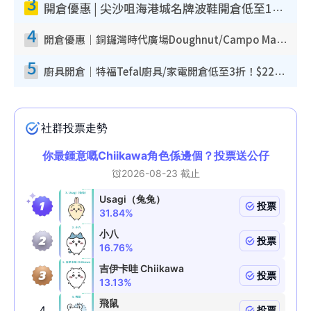
3
開倉優惠 | 尖沙咀海港城名牌波鞋開倉低至1折！On鞋$899起／Joy&Peace鞋履$98起
4
開倉優惠｜銅鑼灣時代廣場Doughnut/Campo Marzio開倉低至1折！背囊、書包、手袋劈價$200起
5
廚具開倉｜特福Tefal廚具/家電開倉低至3折！$220起買平底鍋/炒鑊/湯煲！電飯煲/吸塵機/燙斗$418起