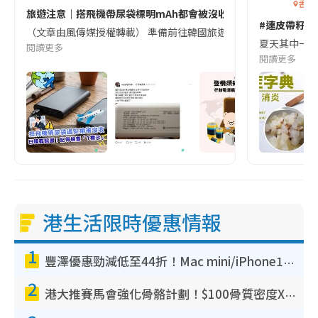
香港
旅遊注意｜搭飛機帶尿袋標明mAh都會被沒收😱出發前切記檢查「1
#連皮帶籽都
（文章由風傳媒授權轉載） 準備前往韓國旅遊的民眾，近期要特別留
夏天其中一種時
閱讀更多
閱讀更多
港生活限時優惠情報
1
豐澤優惠勁減低至44折！Mac mini/iPhone17Pro大減價！廚房家電$220起
2
港大推賽馬會強化骨骼計劃！$100骨質密度X光檢查 完成免費運動訓練送超市禮券！附參加資格