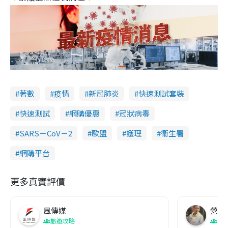
著數
疫情
新冠肺炎
快速測試套裝
快速測試
網購優惠
冠狀病毒
SARS－CoV－2
歐盟
護理
衞生署
網購平台
更多真實評價
風傳媒
營養教
旅遊攻略
生