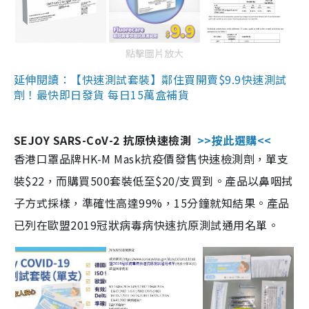
點擊圖片放大
延伸閱讀：【快速測試套裝】鄰住買開賣$9.9快速測試
劑！最快即日發貨 每日15萬盒補貨
SEJOY SARS-CoV-2 抗原快速檢測
>>按此選購<<
香港口罩品牌HK-M Mask抗疫價發售快速檢測劑，單支
裝$22，而購買500套裝低至$20/支買到。產品以鼻咽拭
子方式採樣，準確性高達99%，15分鐘就知結果。產品
已列在歐盟2019冠狀病毒病快速抗原測試通用名單。