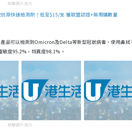
點擊圖片放大
3款抗原快速檢測劑！低至$15/支 獲歐盟認證+無限購數量
品可以檢測到Omicron及Delta等新型冠狀病毒，使用鼻拭
度95.2%，特異度98.1%。
點擊圖片放大