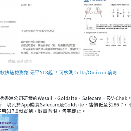
點擊圖片放大
檢測劑 最平$18起 ！可檢測Delta/Omicron病毒
研發的Wesail、Goldsite、Safecare、及V-Chek。
凡於App購買Safecare及Goldsite，售價低至$186.7
均不用$17.9就買到，數量有限，售完即止。