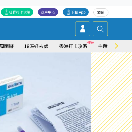
社群打卡攻略
商戶中心
下載 App
繁
简
周圍遊
18區好去處
香港打卡攻略
主題特集