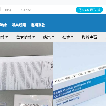
Blog
e-zone
U GO搵好去處
熱話
娛樂新聞
定期存款
情報
飲食情報
娛樂
社會
影片專區