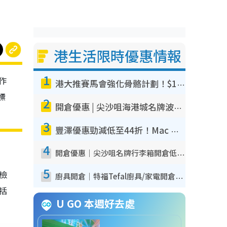
港生活限時優惠情報
1
作
港大推賽馬會強化骨骼計劃！$100骨質密度X光檢查 完成免費運動訓練送超市禮券！附參加資格
標
2
開倉優惠 | 尖沙咀海港城名牌波鞋開倉低至1折！On鞋$899起／Joy&Peace鞋履$98起
3
豐澤優惠勁減低至44折！Mac mini/iPhone17Pro大減價！廚房家電$220起
4
開倉優惠｜尖沙咀名牌行李箱開倉低至4折！一連5日 American Tourister/ace./Hallmark $200起！
5
我檢
廚具開倉｜特福Tefal廚具/家電開倉低至3折！$220起買平底鍋/炒鑊/湯煲！電飯煲/吸塵機/燙斗$418起
包括
U GO 本週好去處