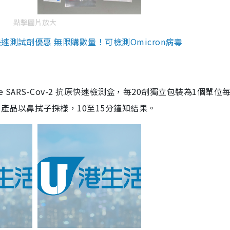
點擊圖片放大
測試劑優惠 無限購數量！可檢測Omicron病毒
are SARS-Cov-2 抗原快速檢測盒，每20劑獨立包裝為1個單位
5。產品以鼻拭子採樣，10至15分鐘知結果。