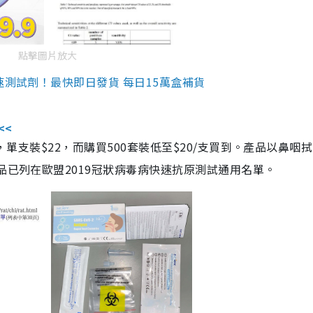
點擊圖片放大
速測試劑！最快即日發貨 每日15萬盒補貨
<<
，單支裝$22，而購買500套裝低至$20/支買到。產品以鼻咽
品已列在歐盟2019冠狀病毒病快速抗原測試通用名單。