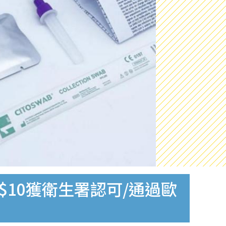
$10獲衛生署認可/通過歐