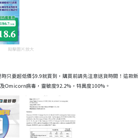
點擊圖片放大
劑，現時只要超低價$9.9就買到，購買前請先注意送貨時間！這款
Omicorn病毒，靈敏度92.2%，特異度100%。