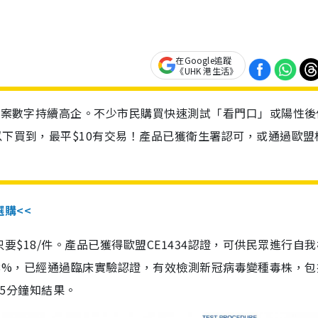
在Google追蹤
《UHK 港生活》
診個案數字持續高企。不少市民購買快速測試「看門口」或陽性後
以下買到，最平$10有交易！產品已獲衛生署認可，或通過歐盟
選購<<
惠價只要$18/件。產品已獲得歐盟CE1434認證，可供民眾進行自
性99.8%，已經通過臨床實驗認證，有效檢測新冠病毒變種毒株，
，15分鐘知結果。