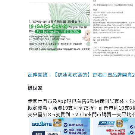
延伸閱讀：【快速測試套裝】香港口罩品牌開賣2款快速
億世家
億家世門市及App現已有售6款快速測試套裝，包括香港公司
限定優惠，購買10支可享75折，而門市則10支8折。現
支只需$18.6就買到。V-Chek門市購買一支平