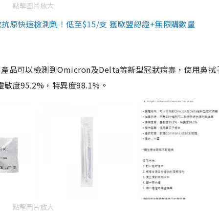
點擊圖片放大
3款抗原快速檢測劑！低至$15/支 獲歐盟認證+無限購數量
品可以檢測到Omicron及Delta等新型冠狀病毒，使用鼻拭
度95.2%，特異度98.1%。
點擊圖片放大