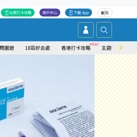
社群打卡攻略
商戶中心
下載 App
繁
简
周圍遊
18區好去處
香港打卡攻略
主題特集