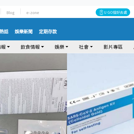
Blog
e-zone
U GO搵好去處
熱話
娛樂新聞
定期存款
情報
飲食情報
娛樂
社會
影片專區