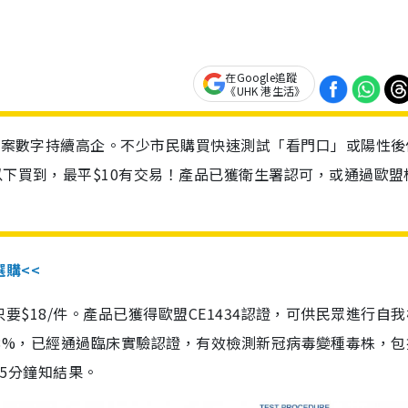
在Google追蹤
《UHK 港生活》
診個案數字持續高企。不少市民購買快速測試「看門口」或陽性後
以下買到，最平$10有交易！產品已獲衛生署認可，或通過歐盟
選購<<
惠價只要$18/件。產品已獲得歐盟CE1434認證，可供民眾進行自
性99.8%，已經通過臨床實驗認證，有效檢測新冠病毒變種毒株，
，15分鐘知結果。