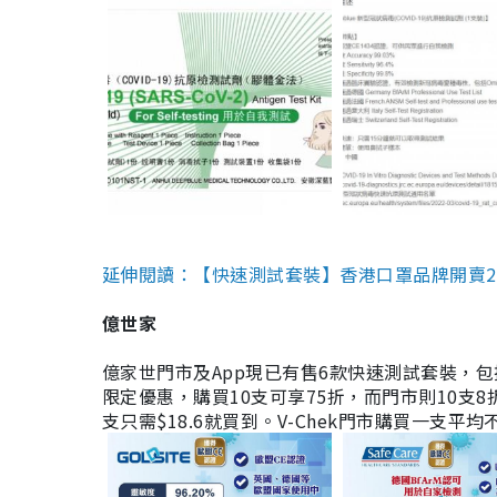
延伸閱讀：【快速測試套裝】香港口罩品牌開賣2款快速
億世家
億家世門市及App現已有售6款快速測試套裝，包括香港公司
限定優惠，購買10支可享75折，而門市則10支8折。現
支只需$18.6就買到。V-Chek門市購買一支平