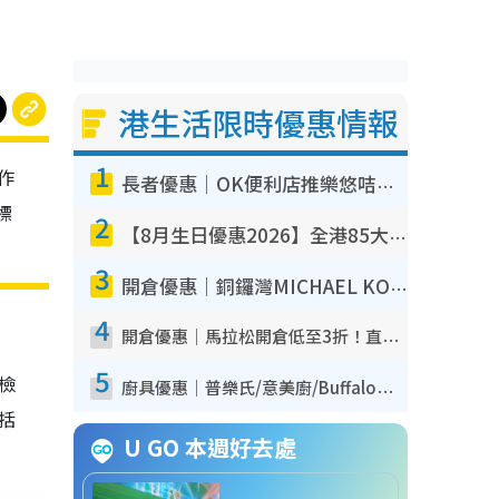
港生活限時優惠情報
1
作
長者優惠｜OK便利店推樂悠咭優惠！買麵包/牛奶/保健品拍卡即減
標
2
【8月生日優惠2026】全港85大食買玩著數攻略 自助餐/火鍋放題同行免費＋誠品/DONKI送現金券
3
開倉優惠｜銅鑼灣MICHAEL KORS開倉低至17折！直擊$500起買手袋/銀包/鞋款 必買經典Jet Set系列
4
開倉優惠｜馬拉松開倉低至3折！直擊$99起買adidas／New Balance／Puma鞋款 STANLEY保溫杯劈價至$119起
5
我檢
廚具優惠｜普樂氏/意美廚/Buffalo廚具低至3折！$89起買煎鍋／炒鑊／個人鍋 同場小家電激減至$99起
包括
U GO 本週好去處