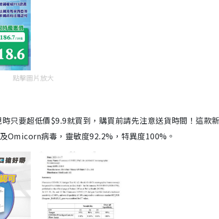
點擊圖片放大
劑，現時只要超低價$9.9就買到，購買前請先注意送貨時間！這款
Omicorn病毒，靈敏度92.2%，特異度100%。