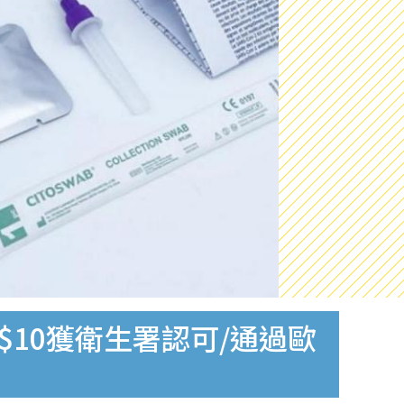
$10獲衛生署認可/通過歐