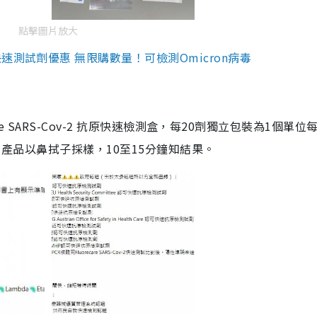
點擊圖片放大
測試劑優惠 無限購數量！可檢測Omicron病毒
are SARS-Cov-2 抗原快速檢測盒，每20劑獨立包裝為1個單位
5。產品以鼻拭子採樣，10至15分鐘知結果。