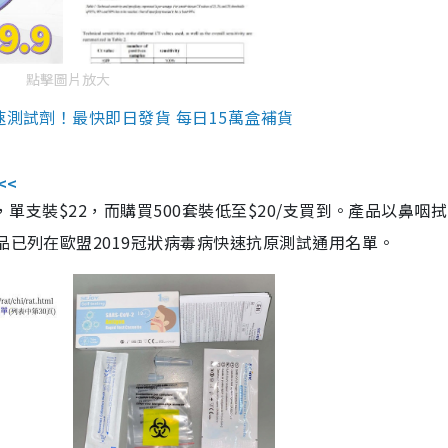
點擊圖片放大
速測試劑！最快即日發貨 每日15萬盒補貨
<<
，單支裝$22，而購買500套裝低至$20/支買到。產品以鼻咽
品已列在歐盟2019冠狀病毒病快速抗原測試通用名單。