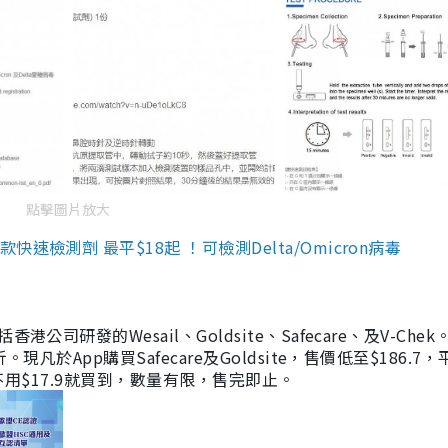
點擊圖片放大
檢測劑 最平$18起 ！可檢測Delta/Omicron病毒
研發的Wesail、Goldsite、Safecare、及V-Chek。
凡於App購買Safecare及Goldsite，售價低至$186.7
均不用$17.9就買到，數量有限，售完即止。