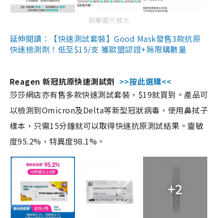
點擊圖片放大
延伸閱讀：【快速測試套裝】Good Mask發售3款抗原
快速檢測劑！低至$15/支 獲歐盟認證+無限購數量
Reagen 新冠抗原快速測試劑
>>按此選購<<
莎莎網店亦有售多款快速測試套裝，$19就買到。產品可
以檢測到Omicron及Delta等新型冠狀病毒，使用鼻拭子
樣本，只需15分鐘就可以取得快速抗原測試結果。靈敏
度95.2%，特異度98.1%。
+2