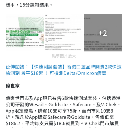
樣本，15分鐘知結果。
+2
點擊圖片放大
延伸閱讀：【快速測試套裝】香港口罩品牌開賣2款快速
檢測劑 最平$18起 ！可檢測Delta/Omicron病毒
億世家
億家世門市及App現已有售6款快速測試套裝，包括香港
公司研發的Wesail、Goldsite、Safecare、及V-Chek。
App限定優惠，購買10支可享75折，而門市則10支8
折。現凡於App購買Safecare及Goldsite，售價低至
$186.7，平均每支只需$18.6就買到。V-Chek門市購買