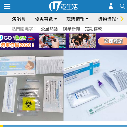
演唱會
優惠著數
玩樂情報
購物情報
熱門關鍵字：
公屋熱話
娛樂新聞
定期存款