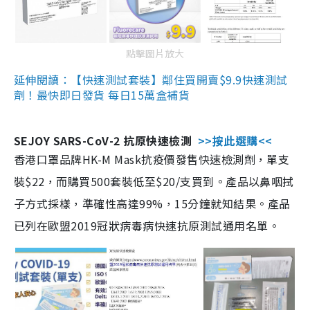
點擊圖片放大
延伸閱讀：【快速測試套裝】鄰住買開賣$9.9快速測試
劑！最快即日發貨 每日15萬盒補貨
SEJOY SARS-CoV-2 抗原快速檢測
>>按此選購<<
香港口罩品牌HK-M Mask抗疫價發售快速檢測劑，單支
裝$22，而購買500套裝低至$20/支買到。產品以鼻咽拭
子方式採樣，準確性高達99%，15分鐘就知結果。產品
已列在歐盟2019冠狀病毒病快速抗原測試通用名單。