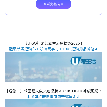
《U GO》請您去香港運動節2026！
體驗新興運動💦＋競技賽事💪＋100+運動用品攤位🔥
【送您🐯】韓國超人氣文創品牌MUZIK TIGER 冰感風扇！
↓將萌虎嘅慵懶療癒帶返屋企↓