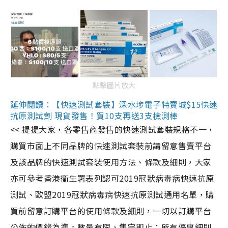
點擊圖片放大
延伸閱讀：【快速測試套裝】深水埗電子特賣城$15快速
抗原測試劑 現貨發售！買10支再送3支檢測棒
<< 提提大家，各零售商發售的快速測試套裝規格不一，
購買市面上不同品牌的快速測試套裝前請留意售賣平台
及該品牌的快速測試套裝使用方法、條款及細則，大家
亦可參考香港衞生署表列認可2019冠狀病毒病快速抗原
測試、歐盟2019冠狀病毒病快速抗原測試通用名單，購
買前留意訂購平台的使用條款及細則，一切以訂購平台
公佈的價錢為準。數量有限，售完即止；所有優惠細則