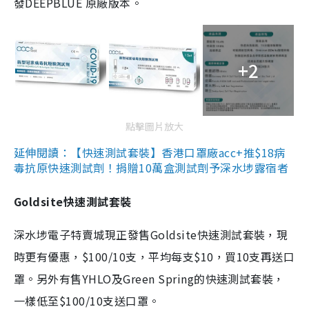
發DEEPBLUE 原廠版本。
+2
點擊圖片放大
延伸閱讀：【快速測試套裝】香港口罩廠acc+推$18病
毒抗原快速測試劑！捐贈10萬盒測試劑予深水埗露宿者
Goldsite快速測試套裝
深水埗電子特賣城現正發售Goldsite快速測試套裝，現
時更有優惠，$100/10支，平均每支$10，買10支再送口
罩。另外有售YHLO及Green Spring的快速測試套裝，
一樣低至$100/10支送口罩。