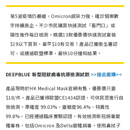
第5波疫情仍嚴峻，Omicron感染力強，確診個案數
字持續高企。不少市民購買快速測試「看門口」或
陽性後作每日檢測。精選13款優惠價快速測試套裝
$19以下買到，最平$10有交易！產品已獲衛生署認
可，或通過歐盟標準，最快10分鐘知結果。
DEEPBLUE 新型冠狀病毒抗原檢測試劑
>>按此選購<<
產品現時於HK Medical Mask官網有售，優惠價只要
$18/件。產品已獲得歐盟CE1434認證，可供民眾進行自
我檢測。準確度 99.03%、靈敏度96.4%、特異性
99.8%，已經通過臨床實驗認證，有效檢測新冠病毒變
種毒株，包括Omicron 及Delta變種病毒。使用鼻拭子