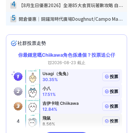
4
【8月生日優惠2026】全港85大食買玩著數攻略 自助餐/火鍋放題同行免費＋誠品/DONKI送現金券
5
開倉優惠｜銅鑼灣時代廣場Doughnut/Campo Marzio開倉低至1折！背囊、書包、手袋劈價$200起