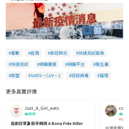
著數
疫情
新冠肺炎
快速測試套裝
快速測試
網購優惠
網購平台
衞生署
歐盟
SARS－CoV－2
冠狀病毒
護理
更多真實評價
Just_A_Girl_eats
co c
娛樂
吹
台灣
追劇日常🎬 殺手媽咪 A Bona Fide Killer
台灣地鐵宣