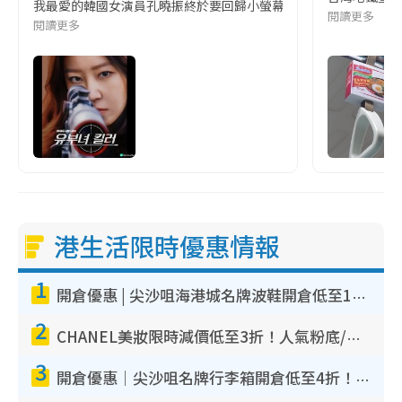
我最愛的韓國女演員孔曉振終於要回歸小螢幕啦!這次的劇本改編自同名
閱讀更多
閱讀更多
港生活限時優惠情報
1
開倉優惠 | 尖沙咀海港城名牌波鞋開倉低至1折！On鞋$899起／Joy&Peace鞋履$98起
2
CHANEL美妝限時減價低至3折！人氣粉底/唇膏/精華液低至$275！COCO香水都有平
3
開倉優惠｜尖沙咀名牌行李箱開倉低至4折！一連5日 American Tourister/ace./Hallmark $200起！