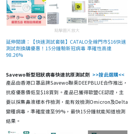
點擊圖片放大
延伸閱讀：【快速測試套裝】CATALO全線門市$16快速
測試劑換購優惠！15分鐘驗新冠病毒 準確性高達
98.26%
Savewo新型冠狀病毒快速抗原測試劑
>>按此選購<<
產品由香港口罩品牌Savewo聯乘DEEPBLUE合作推出，
抗疫優惠價低至$18買到。產品已獲得歐盟CE認證，主
要以採集鼻液樣本作檢測，能有效檢測Omicron及Delta
變種病毒，準確度達至99%，最快15分鐘就能知道檢測
結果。