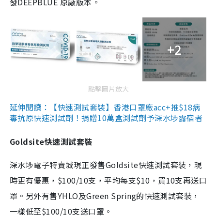
發DEEPBLUE 原廠版本。
+2
點擊圖片放大
延伸閱讀：【快速測試套裝】香港口罩廠acc+推$18病
毒抗原快速測試劑！捐贈10萬盒測試劑予深水埗露宿者
Goldsite快速測試套裝
深水埗電子特賣城現正發售Goldsite快速測試套裝，現
時更有優惠，$100/10支，平均每支$10，買10支再送口
罩。另外有售YHLO及Green Spring的快速測試套裝，
一樣低至$100/10支送口罩。