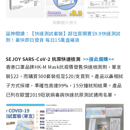
點擊圖片放大
延伸閱讀：【快速測試套裝】鄰住買開賣$9.9快速測試
劑！最快即日發貨 每日15萬盒補貨
SEJOY SARS-CoV-2 抗原快速檢測
>>按此選購<<
香港口罩品牌HK-M Mask抗疫價發售快速檢測劑，單支
裝$22，而購買500套裝低至$20/支買到。產品以鼻咽拭
子方式採樣，準確性高達99%，15分鐘就知結果。產品
已列在歐盟2019冠狀病毒病快速抗原測試通用名單。