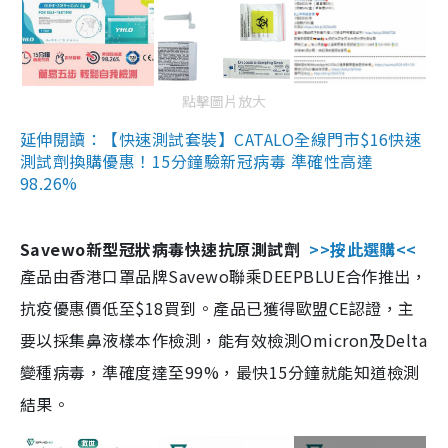
點擊圖片放大
延伸閱讀：【快速測試套裝】CATALO全線門市$16快速
測試劑換購優惠！15分鐘驗新冠病毒 準確性高達
98.26%
Savewo新型冠狀病毒快速抗原測試劑
>>按此選購<<
產品由香港口罩品牌Savewo聯乘DEEPBLUE合作推出，
抗疫優惠價低至$18買到。產品已獲得歐盟CE認證，主
要以採集鼻液樣本作檢測，能有效檢測Omicron及Delta
變種病毒，準確度達至99%，最快15分鐘就能知道檢測
結果。