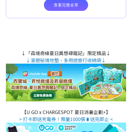
↓「森境奇緣夏日異想尋龍記」限定精品↓
↓漫遊秘境地墊、多用途旅行收納袋↓
【U GO x CHARGESPOT 夏日消暑企劃⚡】
> 打卡即送充電券！限量1000張🔋送完即止 <