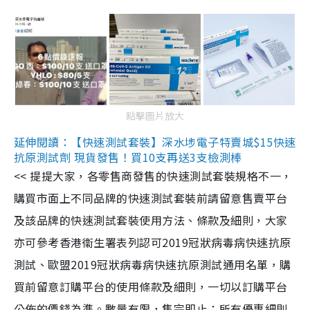
點擊圖片放大
延伸閱讀：【快速測試套裝】深水埗電子特賣城$15快速
抗原測試劑 現貨發售！買10支再送3支檢測棒
<< 提提大家，各零售商發售的快速測試套裝規格不一，
購買市面上不同品牌的快速測試套裝前請留意售賣平台
及該品牌的快速測試套裝使用方法、條款及細則，大家
亦可參考香港衞生署表列認可2019冠狀病毒病快速抗原
測試、歐盟2019冠狀病毒病快速抗原測試通用名單，購
買前留意訂購平台的使用條款及細則，一切以訂購平台
公佈的價錢為準。數量有限，售完即止；所有優惠細則