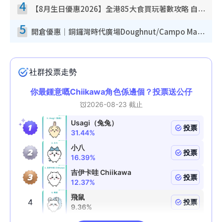
4
【8月生日優惠2026】全港85大食買玩著數攻略 自助餐/火鍋放題同行免費＋誠品/DONKI送現金券
5
開倉優惠｜銅鑼灣時代廣場Doughnut/Campo Marzio開倉低至1折！背囊、書包、手袋劈價$200起