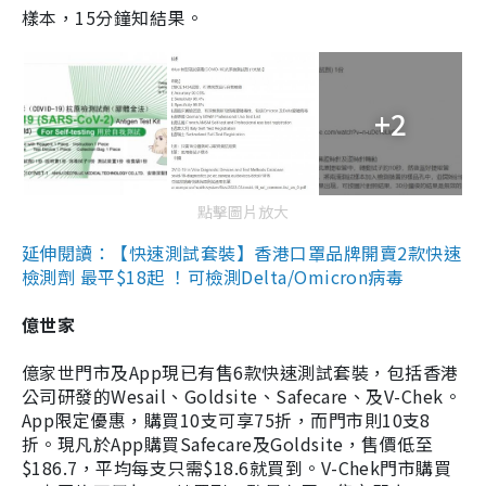
樣本，15分鐘知結果。
+2
點擊圖片放大
延伸閱讀：【快速測試套裝】香港口罩品牌開賣2款快速
檢測劑 最平$18起 ！可檢測Delta/Omicron病毒
億世家
億家世門市及App現已有售6款快速測試套裝，包括香港
公司研發的Wesail、Goldsite、Safecare、及V-Chek。
App限定優惠，購買10支可享75折，而門市則10支8
折。現凡於App購買Safecare及Goldsite，售價低至
$186.7，平均每支只需$18.6就買到。V-Chek門市購買