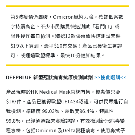
第5波疫情仍嚴峻，Omicron感染力強，確診個案數
字持續高企。不少市民購買快速測試「看門口」或
陽性後作每日檢測。精選13款優惠價快速測試套裝
$19以下買到，最平$10有交易！產品已獲衛生署認
可，或通過歐盟標準，最快10分鐘知結果。
DEEPBLUE 新型冠狀病毒抗原檢測試劑
>>按此選購<<
產品現時於HK Medical Mask官網有售，優惠價只要
$18/件。產品已獲得歐盟CE1434認證，可供民眾進行自
我檢測。準確度 99.03%、靈敏度96.4%、特異性
99.8%，已經通過臨床實驗認證，有效檢測新冠病毒變
種毒株，包括Omicron 及Delta變種病毒。使用鼻拭子