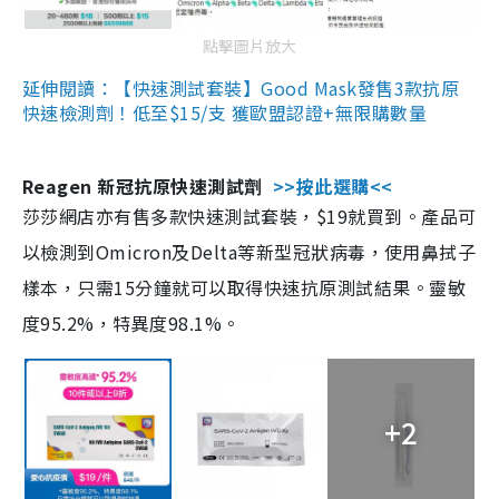
點擊圖片放大
延伸閱讀：【快速測試套裝】Good Mask發售3款抗原
快速檢測劑！低至$15/支 獲歐盟認證+無限購數量
Reagen 新冠抗原快速測試劑
>>按此選購<<
莎莎網店亦有售多款快速測試套裝，$19就買到。產品可
以檢測到Omicron及Delta等新型冠狀病毒，使用鼻拭子
樣本，只需15分鐘就可以取得快速抗原測試結果。靈敏
度95.2%，特異度98.1%。
+2