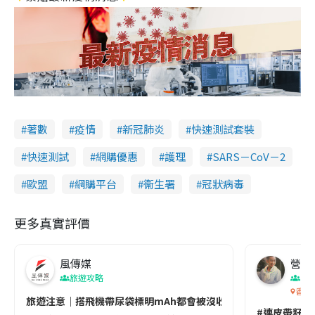
著數
疫情
新冠肺炎
快速測試套裝
快速測試
網購優惠
護理
SARS－CoV－2
歐盟
網購平台
衞生署
冠狀病毒
更多真實評價
風傳媒
營養教
旅遊攻略
生
香港
旅遊注意｜搭飛機帶尿袋標明mAh都會被沒收😱出發前切記檢查「1
#連皮帶籽都