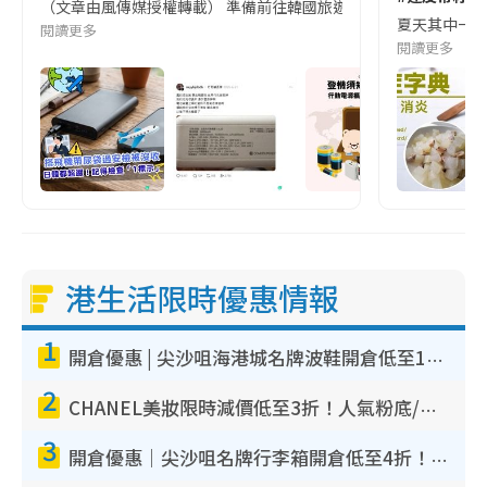
（文章由風傳媒授權轉載） 準備前往韓國旅遊的民眾，近期要特別留
夏天其中一種時
閱讀更多
閱讀更多
港生活限時優惠情報
1
開倉優惠 | 尖沙咀海港城名牌波鞋開倉低至1折！On鞋$899起／Joy&Peace鞋履$98起
2
CHANEL美妝限時減價低至3折！人氣粉底/唇膏/精華液低至$275！COCO香水都有平
3
開倉優惠｜尖沙咀名牌行李箱開倉低至4折！一連5日 American Tourister/ace./Hallmark $200起！