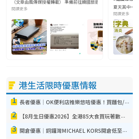
（文章由風傳媒授權轉載） 準備前往韓國旅遊的民眾，近期要特別留
夏天其中一種時
閱讀更多
閱讀更多
港生活限時優惠情報
1
長者優惠｜OK便利店推樂悠咭優惠！買麵包/牛奶/保健品拍卡即減
2
【8月生日優惠2026】全港85大食買玩著數攻略 自助餐/火鍋放題同行免費＋誠品/DONKI送現金券
3
開倉優惠｜銅鑼灣MICHAEL KORS開倉低至17折！直擊$500起買手袋/銀包/鞋款 必買經典Jet Set系列