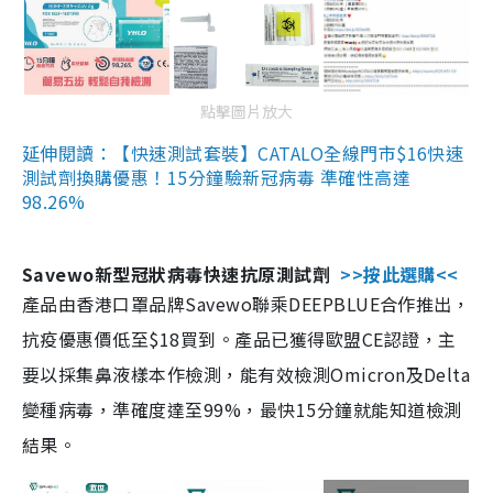
點擊圖片放大
延伸閱讀：【快速測試套裝】CATALO全線門市$16快速
測試劑換購優惠！15分鐘驗新冠病毒 準確性高達
98.26%
Savewo新型冠狀病毒快速抗原測試劑
>>按此選購<<
產品由香港口罩品牌Savewo聯乘DEEPBLUE合作推出，
抗疫優惠價低至$18買到。產品已獲得歐盟CE認證，主
要以採集鼻液樣本作檢測，能有效檢測Omicron及Delta
變種病毒，準確度達至99%，最快15分鐘就能知道檢測
結果。