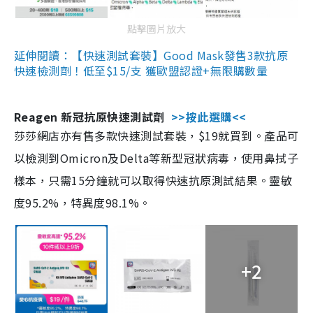
點擊圖片放大
延伸閱讀：【快速測試套裝】Good Mask發售3款抗原
快速檢測劑！低至$15/支 獲歐盟認證+無限購數量
Reagen 新冠抗原快速測試劑
>>按此選購<<
莎莎網店亦有售多款快速測試套裝，$19就買到。產品可
以檢測到Omicron及Delta等新型冠狀病毒，使用鼻拭子
樣本，只需15分鐘就可以取得快速抗原測試結果。靈敏
度95.2%，特異度98.1%。
+2