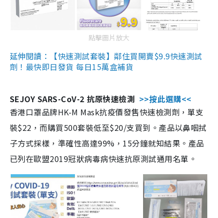
點擊圖片放大
延伸閱讀：【快速測試套裝】鄰住買開賣$9.9快速測試
劑！最快即日發貨 每日15萬盒補貨
SEJOY SARS-CoV-2 抗原快速檢測
>>按此選購<<
香港口罩品牌HK-M Mask抗疫價發售快速檢測劑，單支
裝$22，而購買500套裝低至$20/支買到。產品以鼻咽拭
子方式採樣，準確性高達99%，15分鐘就知結果。產品
已列在歐盟2019冠狀病毒病快速抗原測試通用名單。