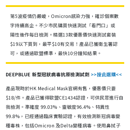
第5波疫情仍嚴峻，Omicron感染力強，確診個案數
字持續高企。不少市民購買快速測試「看門口」或
陽性後作每日檢測。精選13款優惠價快速測試套裝
$19以下買到，最平$10有交易！產品已獲衛生署認
可，或通過歐盟標準，最快10分鐘知結果。
DEEPBLUE 新型冠狀病毒抗原檢測試劑
>>按此選購<<
產品現時於HK Medical Mask官網有售，優惠價只要
$18/件。產品已獲得歐盟CE1434認證，可供民眾進行自
我檢測。準確度 99.03%、靈敏度96.4%、特異性
99.8%，已經通過臨床實驗認證，有效檢測新冠病毒變
種毒株，包括Omicron 及Delta變種病毒。使用鼻拭子