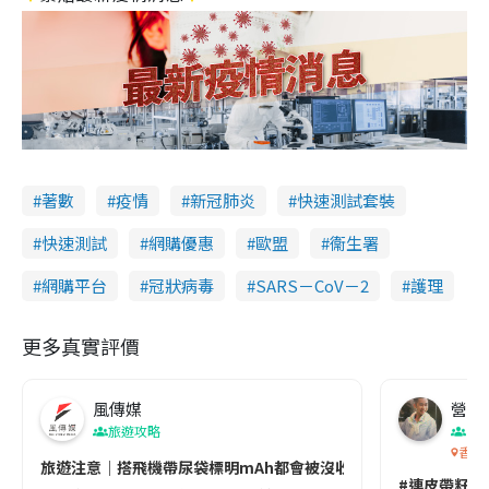
著數
疫情
新冠肺炎
快速測試套裝
快速測試
網購優惠
歐盟
衞生署
網購平台
冠狀病毒
SARS－CoV－2
護理
更多真實評價
風傳媒
營養教
旅遊攻略
生
香港
旅遊注意｜搭飛機帶尿袋標明mAh都會被沒收😱出發前切記檢查「1
#連皮帶籽都