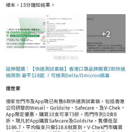
樣本，15分鐘知結果。
+2
點擊圖片放大
延伸閱讀：【快速測試套裝】香港口罩品牌開賣2款快速
檢測劑 最平$18起 ！可檢測Delta/Omicron病毒
億世家
億家世門市及App現已有售6款快速測試套裝，包括香港
公司研發的Wesail、Goldsite、Safecare、及V-Chek。
App限定優惠，購買10支可享75折，而門市則10支8
折。現凡於App購買Safecare及Goldsite，售價低至
$186.7，平均每支只需$18.6就買到。V-Chek門市購買