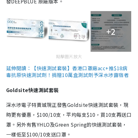
發DEEPBLUE 原廠版本。
+2
點擊圖片放大
延伸閱讀：【快速測試套裝】香港口罩廠acc+推$18病
毒抗原快速測試劑！捐贈10萬盒測試劑予深水埗露宿者
Goldsite快速測試套裝
深水埗電子特賣城現正發售Goldsite快速測試套裝，現
時更有優惠，$100/10支，平均每支$10，買10支再送口
罩。另外有售YHLO及Green Spring的快速測試套裝，
一樣低至$100/10支送口罩。