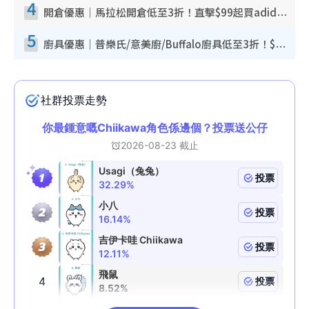
4
開倉優惠｜馬拉松開倉低至3折！直擊$99起買adidas／New Balance／Puma鞋款 STANLEY保溫杯劈價至$119起
5
廚具優惠｜普樂氏/意美廚/Buffalo廚具低至3折！$89起買煎鍋／炒鑊／個人鍋 同場小家電激減至$99起