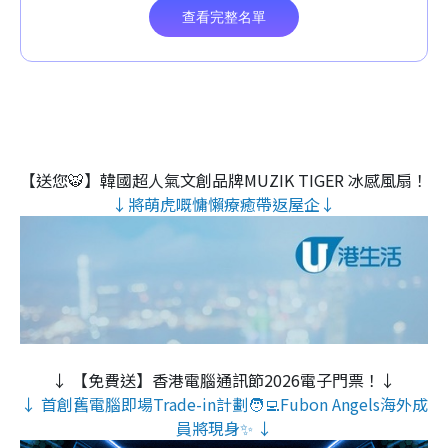
【送您🐯】韓國超人氣文創品牌MUZIK TIGER 冰感風扇！
↓將萌虎嘅慵懶療癒帶返屋企↓
↓ 【免費送】香港電腦通訊節2026電子門票！↓
↓ 首創舊電腦即場Trade-in計劃🧑‍💻Fubon Angels海外成
員將現身✨ ↓