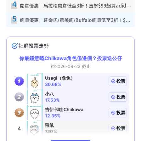
4
開倉優惠｜馬拉松開倉低至3折！直擊$99起買adidas／New Balance／Puma鞋款 STANLEY保溫杯劈價至$119起
5
廚具優惠｜普樂氏/意美廚/Buffalo廚具低至3折！$89起買煎鍋／炒鑊／個人鍋 同場小家電激減至$99起