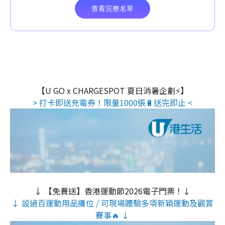
【U GO x CHARGESPOT 夏日消暑企劃⚡】
> 打卡即送充電券！限量1000張🔋送完即止 <
↓ 【免費送】香港運動節2026電子門票！↓
↓ 設過百運動用品攤位 / 可現場體驗多項新穎運動及觀賞
賽事🔥 ↓