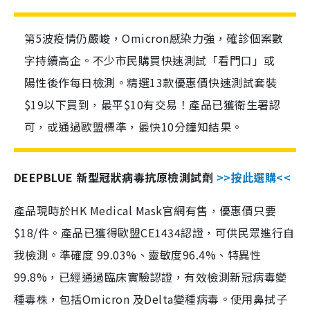
第5波疫情仍嚴峻，Omicron感染力強，確診個案數
字持續高企。不少市民購買快速測試「看門口」或
陽性後作每日檢測。精選13款優惠價快速測試套裝
$19以下買到，最平$10有交易！產品已獲衛生署認
可，或通過歐盟標準，最快10分鐘知結果。
DEEPBLUE 新型冠狀病毒抗原檢測試劑
>>按此選購<<
產品現時於HK Medical Mask官網有售，優惠價只要
$18/件。產品已獲得歐盟CE1434認證，可供民眾進行自
我檢測。準確度 99.03%、靈敏度96.4%、特異性
99.8%，已經通過臨床實驗認證，有效檢測新冠病毒變
種毒株，包括Omicron 及Delta變種病毒。使用鼻拭子