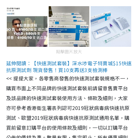
點擊圖片放大
延伸閱讀：【快速測試套裝】深水埗電子特賣城$15快速
抗原測試劑 現貨發售！買10支再送3支檢測棒
<< 提提大家，各零售商發售的快速測試套裝規格不一，
購買市面上不同品牌的快速測試套裝前請留意售賣平台
及該品牌的快速測試套裝使用方法、條款及細則，大家
亦可參考香港衞生署表列認可2019冠狀病毒病快速抗原
測試、歐盟2019冠狀病毒病快速抗原測試通用名單，購
買前留意訂購平台的使用條款及細則，一切以訂購平台
公佈的價錢為準。數量有限，售完即止；所有優惠細則