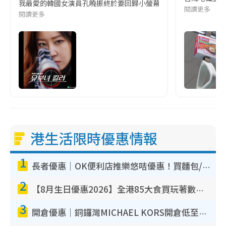
我最愛的韓國女演員孔曉振終於要回歸小螢幕啦!這次的劇本改編自同名
閱讀更多
閱讀更多
港生活限時優惠情報
1
長者優惠｜OK便利店推樂悠咭優惠！買麵包/牛奶/保健品拍卡即減
2
【8月生日優惠2026】全港85大食買玩著數攻略 自助餐/火鍋放題同行免費＋誠品/DONKI送現金券
3
開倉優惠｜銅鑼灣MICHAEL KORS開倉低至17折！直擊$500起買手袋/銀包/鞋款 必買經典Jet Set系列