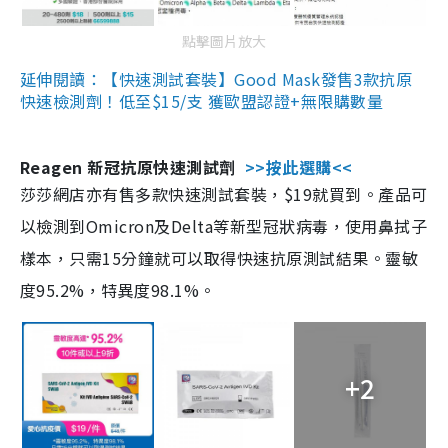
點擊圖片放大
延伸閱讀：【快速測試套裝】Good Mask發售3款抗原
快速檢測劑！低至$15/支 獲歐盟認證+無限購數量
Reagen 新冠抗原快速測試劑
>>按此選購<<
莎莎網店亦有售多款快速測試套裝，$19就買到。產品可
以檢測到Omicron及Delta等新型冠狀病毒，使用鼻拭子
樣本，只需15分鐘就可以取得快速抗原測試結果。靈敏
度95.2%，特異度98.1%。
+2