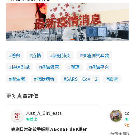
著數
疫情
新冠肺炎
快速測試套裝
快速測試
網購優惠
護理
網購平台
衞生署
冠狀病毒
SARS－CoV－2
歐盟
更多真實評價
Just_A_Girl_eats
co c
娛樂
吹
台灣
追劇日常🎬 殺手媽咪 A Bona Fide Killer
台灣地鐵宣