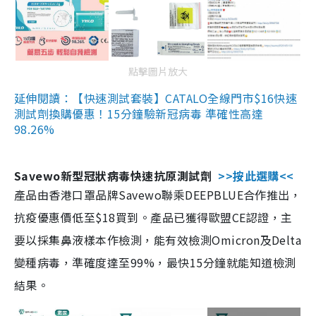
點擊圖片放大
延伸閱讀：【快速測試套裝】CATALO全線門市$16快速
測試劑換購優惠！15分鐘驗新冠病毒 準確性高達
98.26%
Savewo新型冠狀病毒快速抗原測試劑
>>按此選購<<
產品由香港口罩品牌Savewo聯乘DEEPBLUE合作推出，
抗疫優惠價低至$18買到。產品已獲得歐盟CE認證，主
要以採集鼻液樣本作檢測，能有效檢測Omicron及Delta
變種病毒，準確度達至99%，最快15分鐘就能知道檢測
結果。