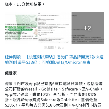
樣本，15分鐘知結果。
+2
點擊圖片放大
延伸閱讀：【快速測試套裝】香港口罩品牌開賣2款快速
檢測劑 最平$18起 ！可檢測Delta/Omicron病毒
億世家
億家世門市及App現已有售6款快速測試套裝，包括香港
公司研發的Wesail、Goldsite、Safecare、及V-Chek。
App限定優惠，購買10支可享75折，而門市則10支8
折。現凡於App購買Safecare及Goldsite，售價低至
$186.7，平均每支只需$18.6就買到。V-Chek門市購買