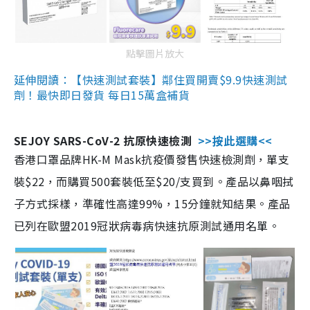
點擊圖片放大
延伸閱讀：【快速測試套裝】鄰住買開賣$9.9快速測試
劑！最快即日發貨 每日15萬盒補貨
SEJOY SARS-CoV-2 抗原快速檢測
>>按此選購<<
香港口罩品牌HK-M Mask抗疫價發售快速檢測劑，單支
裝$22，而購買500套裝低至$20/支買到。產品以鼻咽拭
子方式採樣，準確性高達99%，15分鐘就知結果。產品
已列在歐盟2019冠狀病毒病快速抗原測試通用名單。