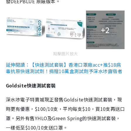
發DEEPBLUE 原廠版本。
+2
點擊圖片放大
延伸閱讀：【快速測試套裝】香港口罩廠acc+推$18病
毒抗原快速測試劑！捐贈10萬盒測試劑予深水埗露宿者
Goldsite快速測試套裝
深水埗電子特賣城現正發售Goldsite快速測試套裝，現
時更有優惠，$100/10支，平均每支$10，買10支再送口
罩。另外有售YHLO及Green Spring的快速測試套裝，
一樣低至$100/10支送口罩。