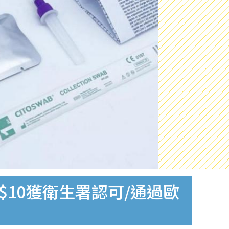
$10獲衛生署認可/通過歐