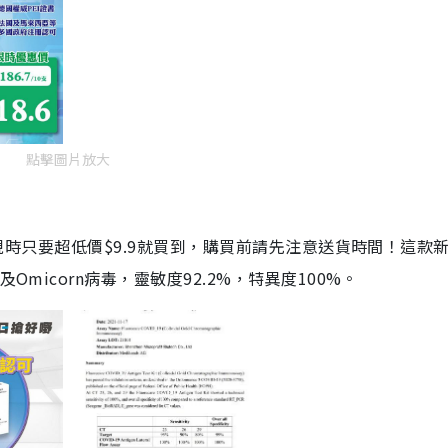
點擊圖片放大
劑，現時只要超低價$9.9就買到，購買前請先注意送貨時間！這款
Omicorn病毒，靈敏度92.2%，特異度100%。