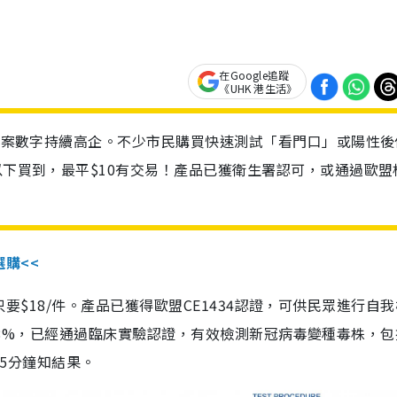
在Google追蹤
《UHK 港生活》
診個案數字持續高企。不少市民購買快速測試「看門口」或陽性後
以下買到，最平$10有交易！產品已獲衛生署認可，或通過歐盟
選購<<
惠價只要$18/件。產品已獲得歐盟CE1434認證，可供民眾進行自
性99.8%，已經通過臨床實驗認證，有效檢測新冠病毒變種毒株，
，15分鐘知結果。