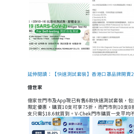
延伸閱讀：【快速測試套裝】香港口罩品牌開賣2款快速
億世家
億家世門市及App現已有售6款快速測試套裝，包括香港公司
限定優惠，購買10支可享75折，而門市則10支8折。現
支只需$18.6就買到。V-Chek門市購買一支平