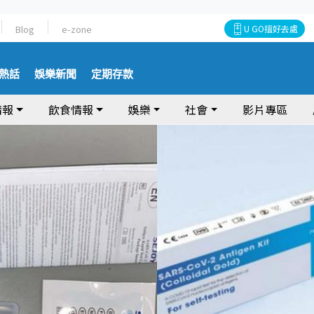
Blog
e-zone
U GO搵好去處
熱話
娛樂新聞
定期存款
情報
飲食情報
娛樂
社會
影片專區