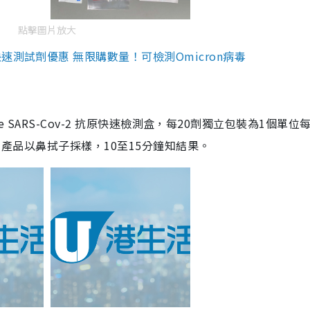
點擊圖片放大
測試劑優惠 無限購數量！可檢測Omicron病毒
are SARS-Cov-2 抗原快速檢測盒，每20劑獨立包裝為1個單位
5。產品以鼻拭子採樣，10至15分鐘知結果。