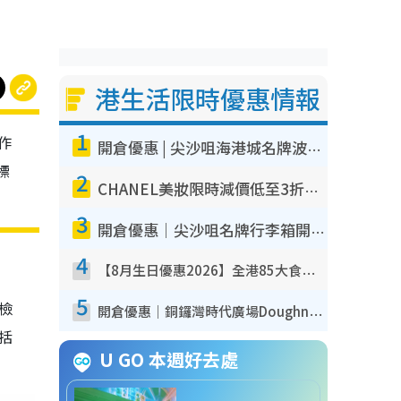
港生活限時優惠情報
1
作
開倉優惠 | 尖沙咀海港城名牌波鞋開倉低至1折！On鞋$899起／Joy&Peace鞋履$98起
標
2
CHANEL美妝限時減價低至3折！人氣粉底/唇膏/精華液低至$275！COCO香水都有平
3
開倉優惠｜尖沙咀名牌行李箱開倉低至4折！一連5日 American Tourister/ace./Hallmark $200起！
4
【8月生日優惠2026】全港85大食買玩著數攻略 自助餐/火鍋放題同行免費＋誠品/DONKI送現金券
5
我檢
開倉優惠｜銅鑼灣時代廣場Doughnut/Campo Marzio開倉低至1折！背囊、書包、手袋劈價$200起
包括
U GO 本週好去處