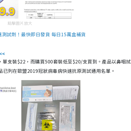
點擊圖片放大
速測試劑！最快即日發貨 每日15萬盒補貨
<<
，單支裝$22，而購買500套裝低至$20/支買到。產品以鼻咽
品已列在歐盟2019冠狀病毒病快速抗原測試通用名單。