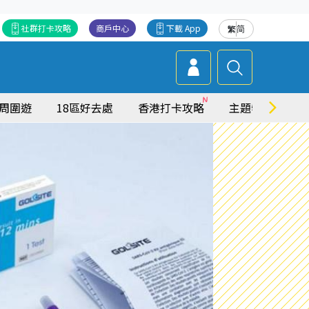
社群打卡攻略
商戶中心
下載 App
繁
简
周圍遊
18區好去處
香港打卡攻略
主題特集