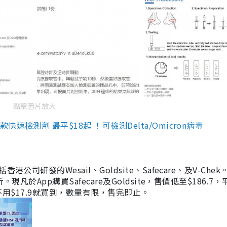
點擊圖片放大
檢測劑 最平$18起 ！可檢測Delta/Omicron病毒
研發的Wesail、Goldsite、Safecare、及V-Chek。
凡於App購買Safecare及Goldsite，售價低至$186.7
均不用$17.9就買到，數量有限，售完即止。