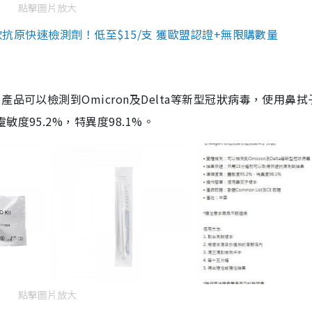
點擊圖片放大
3款抗原快速檢測劑！低至$15/支 獲歐盟認證+無限購數量
品可以檢測到Omicron及Delta等新型冠狀病毒，使用鼻拭
度95.2%，特異度98.1%。
點擊圖片放大