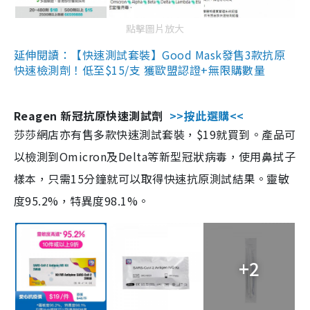
點擊圖片放大
延伸閱讀：【快速測試套裝】Good Mask發售3款抗原
快速檢測劑！低至$15/支 獲歐盟認證+無限購數量
Reagen 新冠抗原快速測試劑
>>按此選購<<
莎莎網店亦有售多款快速測試套裝，$19就買到。產品可
以檢測到Omicron及Delta等新型冠狀病毒，使用鼻拭子
樣本，只需15分鐘就可以取得快速抗原測試結果。靈敏
度95.2%，特異度98.1%。
+2