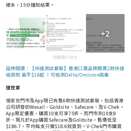
樣本，15分鐘知結果。
+2
點擊圖片放大
延伸閱讀：【快速測試套裝】香港口罩品牌開賣2款快速
檢測劑 最平$18起 ！可檢測Delta/Omicron病毒
億世家
億家世門市及App現已有售6款快速測試套裝，包括香港
公司研發的Wesail、Goldsite、Safecare、及V-Chek。
App限定優惠，購買10支可享75折，而門市則10支8
折。現凡於App購買Safecare及Goldsite，售價低至
$186.7，平均每支只需$18.6就買到。V-Chek門市購買