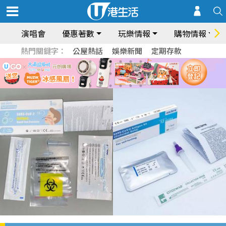
演唱會
優惠著數
玩樂情報
購物情報
熱門關鍵字：
公屋熱話
娛樂新聞
定期存款