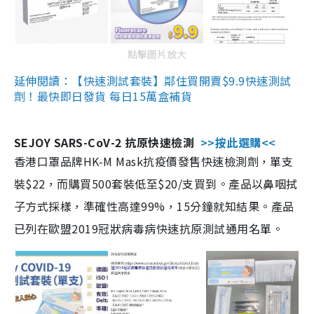
點擊圖片放大
延伸閱讀：【快速測試套裝】鄰住買開賣$9.9快速測試
劑！最快即日發貨 每日15萬盒補貨
SEJOY SARS-CoV-2 抗原快速檢測
>>按此選購<<
香港口罩品牌HK-M Mask抗疫價發售快速檢測劑，單支
裝$22，而購買500套裝低至$20/支買到。產品以鼻咽拭
子方式採樣，準確性高達99%，15分鐘就知結果。產品
已列在歐盟2019冠狀病毒病快速抗原測試通用名單。