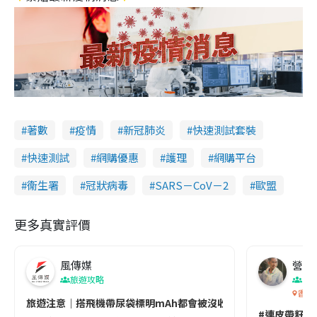
著數
疫情
新冠肺炎
快速測試套裝
快速測試
網購優惠
護理
網購平台
衞生署
冠狀病毒
SARS－CoV－2
歐盟
更多真實評價
風傳媒
營養教
旅遊攻略
生
香港
旅遊注意｜搭飛機帶尿袋標明mAh都會被沒收😱出發前切記檢查「1
#連皮帶籽都