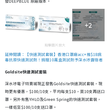
發DEEPBLUE 原廠版本。
+2
點擊圖片放大
延伸閱讀：【快速測試套裝】香港口罩廠acc+推$18病
毒抗原快速測試劑！捐贈10萬盒測試劑予深水埗露宿者
Goldsite快速測試套裝
深水埗電子特賣城現正發售Goldsite快速測試套裝，現
時更有優惠，$100/10支，平均每支$10，買10支再送口
罩。另外有售YHLO及Green Spring的快速測試套裝，
一樣低至$100/10支送口罩。