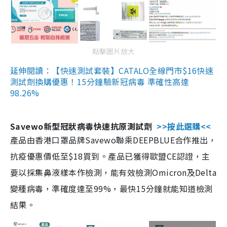
點擊圖片放大
延伸閱讀：【快速測試套裝】CATALO全線門市$16快速
測試劑換購優惠！15分鐘驗新冠病毒 準確性高達
98.26%
Savewo新型冠狀病毒快速抗原測試劑
>>按此選購<<
產品由香港口罩品牌Savewo聯乘DEEPBLUE合作推出，
抗疫優惠價低至$18買到。產品已獲得歐盟CE認證，主
要以採集鼻液樣本作檢測，能有效檢測Omicron及Delta
變種病毒，準確度達至99%，最快15分鐘就能知道檢測
結果。