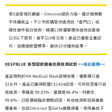
第5波疫情仍嚴峻，Omicron感染力強，確診個案數
字持續高企。不少市民購買快速測試「看門口」或
陽性後作每日檢測。精選13款優惠價快速測試套裝
$19以下買到，最平$10有交易！產品已獲衛生署認
可，或通過歐盟標準，最快10分鐘知結果。
DEEPBLUE 新型冠狀病毒抗原檢測試劑
>>按此選購<<
產品現時於HK Medical Mask官網有售，優惠價只要
$18/件。產品已獲得歐盟CE1434認證，可供民眾進行自
我檢測。準確度 99.03%、靈敏度96.4%、特異性
99.8%，已經通過臨床實驗認證，有效檢測新冠病毒變
種毒株，包括Omicron 及Delta變種病毒。使用鼻拭子