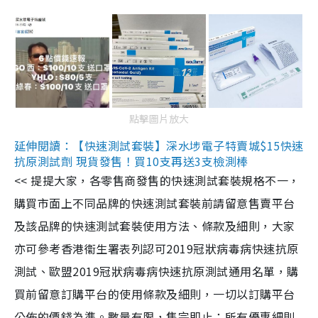
點擊圖片放大
延伸閱讀：【快速測試套裝】深水埗電子特賣城$15快速
抗原測試劑 現貨發售！買10支再送3支檢測棒
<< 提提大家，各零售商發售的快速測試套裝規格不一，
購買市面上不同品牌的快速測試套裝前請留意售賣平台
及該品牌的快速測試套裝使用方法、條款及細則，大家
亦可參考香港衞生署表列認可2019冠狀病毒病快速抗原
測試、歐盟2019冠狀病毒病快速抗原測試通用名單，購
買前留意訂購平台的使用條款及細則，一切以訂購平台
公佈的價錢為準。數量有限，售完即止；所有優惠細則