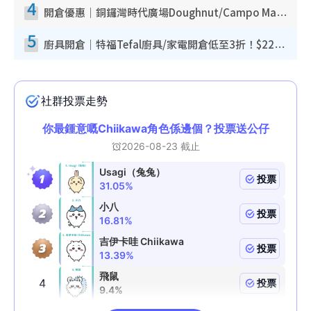
4
開倉優惠｜銅鑼灣時代廣場Doughnut/Campo Marzio開倉低至1折！背囊、書包、手袋劈價$200起
5
廚具開倉｜特福Tefal廚具/家電開倉低至3折！$220起買平底鍋/炒鑊/湯煲！電飯煲/吸塵機/燙斗$418起