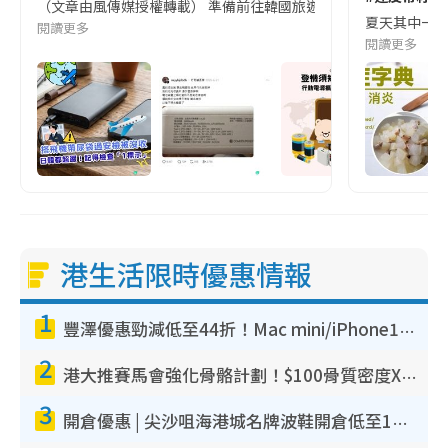
（文章由風傳媒授權轉載） 準備前往韓國旅遊的民眾，近期要特別留
夏天其中一種時
閱讀更多
閱讀更多
港生活限時優惠情報
1
豐澤優惠勁減低至44折！Mac mini/iPhone17Pro大減價！廚房家電$220起
2
港大推賽馬會強化骨骼計劃！$100骨質密度X光檢查 完成免費運動訓練送超市禮券！附參加資格
3
開倉優惠 | 尖沙咀海港城名牌波鞋開倉低至1折！On鞋$899起／Joy&Peace鞋履$98起