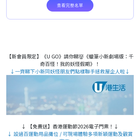
【新會員限定】《U GO》請你睇👹《蠟筆小新劇場版：千
奇百怪！我的妖怪假期》！
↓一齊睇下小新同妖怪朋友們點樣聯手拯救屋企人啦↓
↓ 【免費送】香港運動節2026電子門票！↓
↓ 設過百運動用品攤位 / 可現場體驗多項新穎運動及觀賞