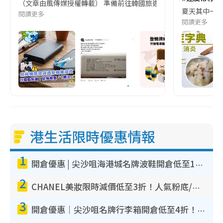
（文章由風傳媒授權轉載） 準備前往韓國旅遊的民眾，近期要特別留
夏天其中一種時
閱讀更多
閱讀更多
港生活限時優惠情報
1
開倉優惠 | 尖沙咀海港城名牌波鞋開倉低至1折！On鞋$899起／Joy&Peace鞋履$98起
2
CHANEL美妝限時減價低至3折！人氣粉底/唇膏/精華液低至$275！COCO香水都有平
3
開倉優惠｜尖沙咀名牌行李箱開倉低至4折！一連5日 American Tourister/ace./Hallmark $200起！