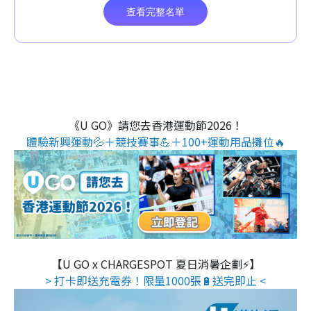
《U GO》請您去香港運動節2026！
體驗新興運動💦＋競技賽事💪＋100+運動用品攤位🔥
【U GO x CHARGESPOT 夏日消暑企劃⚡】
> 打卡即送充電券！限量1000張🔋送完即止 <