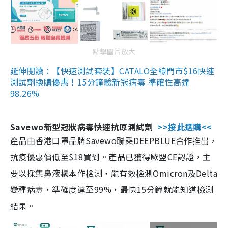
點擊圖片放大
延伸閱讀：【快速測試套裝】CATALO全線門市$16快速
測試劑換購優惠！15分鐘驗新冠病毒 準確性高達
98.26%
Savewo新型冠狀病毒快速抗原測試劑
>>按此選購<<
產品由香港口罩品牌Savewo聯乘DEEPBLUE合作推出，
抗疫優惠價低至$18買到。產品已獲得歐盟CE認證，主
要以採集鼻液樣本作檢測，能有效檢測Omicron及Delta
變種病毒，準確度達至99%，最快15分鐘就能知道檢測
結果。