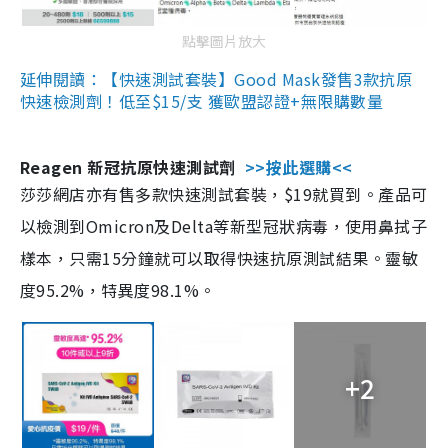
點擊圖片放大
延伸閱讀：【快速測試套裝】Good Mask發售3款抗原
快速檢測劑！低至$15/支 獲歐盟認證+無限購數量
Reagen 新冠抗原快速測試劑
>>按此選購<<
莎莎網店亦有售多款快速測試套裝，$19就買到。產品可
以檢測到Omicron及Delta等新型冠狀病毒，使用鼻拭子
樣本，只需15分鐘就可以取得快速抗原測試結果。靈敏
度95.2%，特異度98.1%。
+2