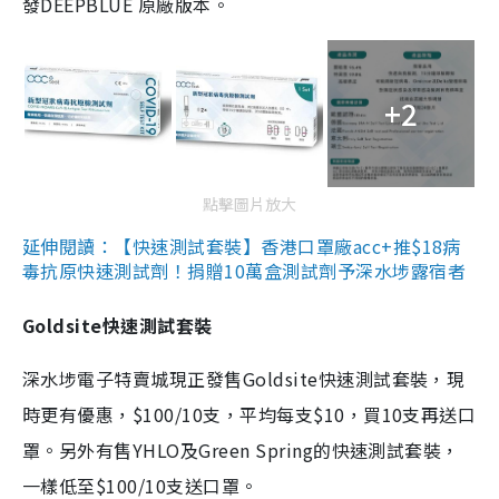
發DEEPBLUE 原廠版本。
+2
點擊圖片放大
延伸閱讀：【快速測試套裝】香港口罩廠acc+推$18病
毒抗原快速測試劑！捐贈10萬盒測試劑予深水埗露宿者
Goldsite快速測試套裝
深水埗電子特賣城現正發售Goldsite快速測試套裝，現
時更有優惠，$100/10支，平均每支$10，買10支再送口
罩。另外有售YHLO及Green Spring的快速測試套裝，
一樣低至$100/10支送口罩。