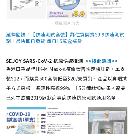
點擊圖片放大
延伸閱讀：【快速測試套裝】鄰住買開賣$9.9快速測試
劑！最快即日發貨 每日15萬盒補貨
SEJOY SARS-CoV-2 抗原快速檢測
>>按此選購<<
香港口罩品牌HK-M Mask抗疫價發售快速檢測劑，單支
裝$22，而購買500套裝低至$20/支買到。產品以鼻咽拭
子方式採樣，準確性高達99%，15分鐘就知結果。產品
已列在歐盟2019冠狀病毒病快速抗原測試通用名單。