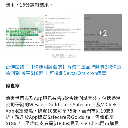
樣本，15分鐘知結果。
+2
點擊圖片放大
延伸閱讀：【快速測試套裝】香港口罩品牌開賣2款快速
檢測劑 最平$18起 ！可檢測Delta/Omicron病毒
億世家
億家世門市及App現已有售6款快速測試套裝，包括香港
公司研發的Wesail、Goldsite、Safecare、及V-Chek。
App限定優惠，購買10支可享75折，而門市則10支8
折。現凡於App購買Safecare及Goldsite，售價低至
$186.7，平均每支只需$18.6就買到。V-Chek門市購買