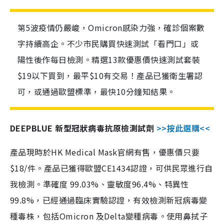
第5波疫情仍嚴峻，Omicron感染力強，確診個案數
字持續高企。不少市民購買快速測試「看門口」或
陽性後作每日檢測。精選13款優惠價快速測試套裝
$19以下買到，最平$10有交易！產品已獲衛生署認
可，或通過歐盟標準，最快10分鐘知結果。
DEEPBLUE 新型冠狀病毒抗原檢測試劑
>>按此選購<<
產品現時於HK Medical Mask官網有售，優惠價只要
$18/件。產品已獲得歐盟CE1434認證，可供民眾進行自
我檢測。準確度 99.03%、靈敏度96.4%、特異性
99.8%，已經通過臨床實驗認證，有效檢測新冠病毒變
種毒株，包括Omicron 及Delta變種病毒。使用鼻拭子