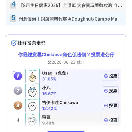
4
【8月生日優惠2026】全港85大食買玩著數攻略 自助餐/火鍋放題同行免費＋誠品/DONKI送現金券
5
開倉優惠｜銅鑼灣時代廣場Doughnut/Campo Marzio開倉低至1折！背囊、書包、手袋劈價$200起