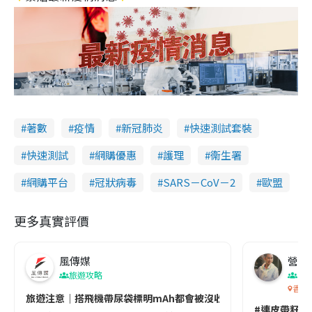
著數
疫情
新冠肺炎
快速測試套裝
快速測試
網購優惠
護理
衞生署
網購平台
冠狀病毒
SARS－CoV－2
歐盟
更多真實評價
風傳媒
營養教
旅遊攻略
生
香港
旅遊注意｜搭飛機帶尿袋標明mAh都會被沒收😱出發前切記檢查「1
#連皮帶籽都