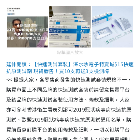
點擊圖片放大
延伸閱讀：【快速測試套裝】深水埗電子特賣城$15快速
抗原測試劑 現貨發售！買10支再送3支檢測棒
<< 提提大家，各零售商發售的快速測試套裝規格不一，
購買市面上不同品牌的快速測試套裝前請留意售賣平台
及該品牌的快速測試套裝使用方法、條款及細則，大家
亦可參考香港衞生署表列認可2019冠狀病毒病快速抗原
測試、歐盟2019冠狀病毒病快速抗原測試通用名單，購
買前留意訂購平台的使用條款及細則，一切以訂購平台
公佈的價錢為準。數量有限，售完即止；所有優惠細則