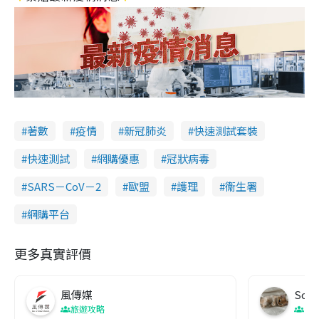
著數
疫情
新冠肺炎
快速測試套裝
快速測試
網購優惠
冠狀病毒
SARS－CoV－2
歐盟
護理
衞生署
網購平台
更多真實評價
風傳媒
Soul
旅遊攻略
生