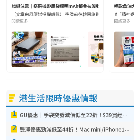
旅遊注意｜搭飛機帶尿袋標明mAh都會被沒收😱出發前切記檢查「1
呢款魚油大家
（文章由風傳媒授權轉載） 準備前往韓國旅遊的民眾，近期要特別留
💊 ｢精神返
閱讀更多
閱讀更多
港生活限時優惠情報
1
GU優惠｜手袋突發減價低至22折！$39買經典波士頓包/餃子袋！飾物同步減價$29起！
2
豐澤優惠勁減低至44折！Mac mini/iPhone17Pro大減價！廚房家電$220起