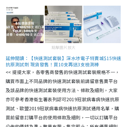
點擊圖片放大
延伸閱讀：【快速測試套裝】深水埗電子特賣城$15快速
抗原測試劑 現貨發售！買10支再送3支檢測棒
<< 提提大家，各零售商發售的快速測試套裝規格不一，
購買市面上不同品牌的快速測試套裝前請留意售賣平台
及該品牌的快速測試套裝使用方法、條款及細則，大家
亦可參考香港衞生署表列認可2019冠狀病毒病快速抗原
測試、歐盟2019冠狀病毒病快速抗原測試通用名單，購
買前留意訂購平台的使用條款及細則，一切以訂購平台
公佈的價錢為準。數量有限，售完即止；所有優惠細則