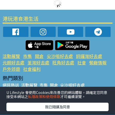
港玩港食港生活
活動展覽
市集
開倉
尖沙咀好去處
銅鑼灣好去處
元朗好去處
荃灣好去處
旺角好去處
社會
餐廳情報
戶外郊遊
社會福利
熱門類別
網民熱話
活動展覽
市集
開倉
尖沙咀好去處
銅鑼灣好去處
元朗好去處
荃灣好去處
旺角好去處
社會
U Lifestyle 會使用Cookies來改善您的網站體驗，請確定您同意
接受本網站之
私隱政策和使用條款
才可繼續瀏覽。
餐廳情報
戶外郊遊
熱門標籤
我已閱讀及同意
#UGO搵好去處
#人氣活動推介
#美食社群熱話