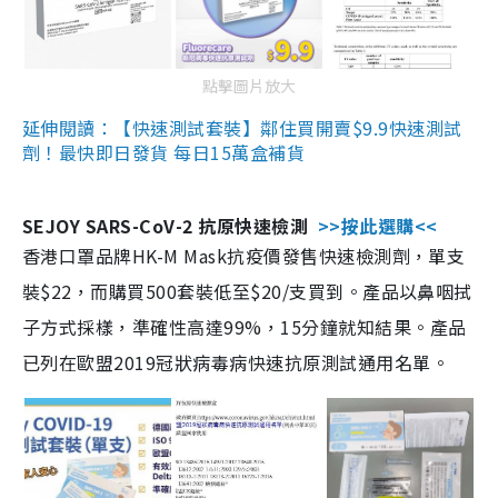
點擊圖片放大
延伸閱讀：【快速測試套裝】鄰住買開賣$9.9快速測試
劑！最快即日發貨 每日15萬盒補貨
SEJOY SARS-CoV-2 抗原快速檢測
>>按此選購<<
香港口罩品牌HK-M Mask抗疫價發售快速檢測劑，單支
裝$22，而購買500套裝低至$20/支買到。產品以鼻咽拭
子方式採樣，準確性高達99%，15分鐘就知結果。產品
已列在歐盟2019冠狀病毒病快速抗原測試通用名單。