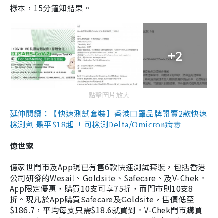
樣本，15分鐘知結果。
+2
點擊圖片放大
延伸閱讀：【快速測試套裝】香港口罩品牌開賣2款快速
檢測劑 最平$18起 ！可檢測Delta/Omicron病毒
億世家
億家世門市及App現已有售6款快速測試套裝，包括香港
公司研發的Wesail、Goldsite、Safecare、及V-Chek。
App限定優惠，購買10支可享75折，而門市則10支8
折。現凡於App購買Safecare及Goldsite，售價低至
$186.7，平均每支只需$18.6就買到。V-Chek門市購買