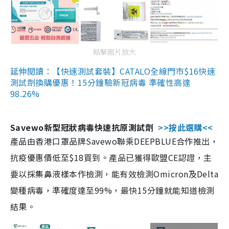
點擊圖片放大
延伸閱讀：【快速測試套裝】CATALO全線門市$16快速
測試劑換購優惠！15分鐘驗新冠病毒 準確性高達
98.26%
Savewo新型冠狀病毒快速抗原測試劑
>>按此選購<<
產品由香港口罩品牌Savewo聯乘DEEPBLUE合作推出，
抗疫優惠價低至$18買到。產品已獲得歐盟CE認證，主
要以採集鼻液樣本作檢測，能有效檢測Omicron及Delta
變種病毒，準確度達至99%，最快15分鐘就能知道檢測
結果。