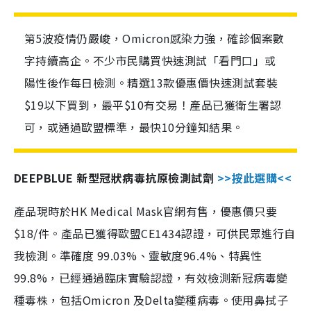
第5波疫情仍嚴峻，Omicron感染力強，確診個案數
字持續高企。不少市民購買快速測試「看門口」或
陽性後作每日檢測。精選13款優惠價快速測試套裝
$19以下買到，最平$10有交易！產品已獲衛生署認
可，或通過歐盟標準，最快10分鐘知結果。
DEEPBLUE 新型冠狀病毒抗原檢測試劑
>>按此選購<<
產品現時於HK Medical Mask官網有售，優惠價只要
$18/件。產品已獲得歐盟CE1434認證，可供民眾進行自
我檢測。準確度 99.03%、靈敏度96.4%、特異性
99.8%，已經通過臨床實驗認證，有效檢測新冠病毒變
種毒株，包括Omicron 及Delta變種病毒。使用鼻拭子