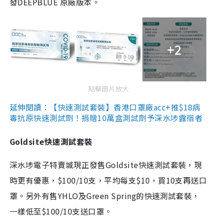
發DEEPBLUE 原廠版本。
+2
點擊圖片放大
延伸閱讀：【快速測試套裝】香港口罩廠acc+推$18病
毒抗原快速測試劑！捐贈10萬盒測試劑予深水埗露宿者
Goldsite快速測試套裝
深水埗電子特賣城現正發售Goldsite快速測試套裝，現
時更有優惠，$100/10支，平均每支$10，買10支再送口
罩。另外有售YHLO及Green Spring的快速測試套裝，
一樣低至$100/10支送口罩。