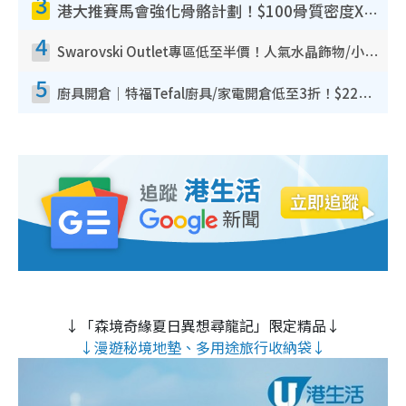
3
港大推賽馬會強化骨骼計劃！$100骨質密度X光檢查 完成免費運動訓練送超市禮券！附參加資格
4
Swarovski Outlet專區低至半價！人氣水晶飾物/小擺設$138起！迪士尼款/水晶高跟鞋都有平
5
廚具開倉｜特福Tefal廚具/家電開倉低至3折！$220起買平底鍋/炒鑊/湯煲！電飯煲/吸塵機/燙斗$418起
↓「森境奇緣夏日異想尋龍記」限定精品↓
↓漫遊秘境地墊、多用途旅行收納袋↓