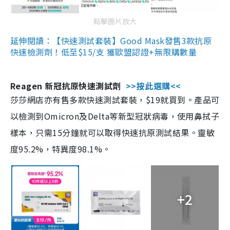
點擊圖片放大
延伸閱讀：【快速測試套裝】Good Mask發售3款抗原
快速檢測劑！低至$15/支 獲歐盟認證+無限購數量
Reagen 新冠抗原快速測試劑
>>按此選購<<
莎莎網店亦有售多款快速測試套裝，$19就買到。產品可
以檢測到Omicron及Delta等新型冠狀病毒，使用鼻拭子
樣本，只需15分鐘就可以取得快速抗原測試結果。靈敏
度95.2%，特異度98.1%。
+2