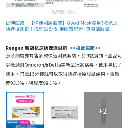
點擊圖片放大
延伸閱讀：【快速測試套裝】Good Mask發售3款抗原
快速檢測劑！低至$15/支 獲歐盟認證+無限購數量
Reagen 新冠抗原快速測試劑
>>按此選購<<
莎莎網店亦有售多款快速測試套裝，$19就買到。產品可
以檢測到Omicron及Delta等新型冠狀病毒，使用鼻拭子
樣本，只需15分鐘就可以取得快速抗原測試結果。靈敏
度95.2%，特異度98.1%。
+2