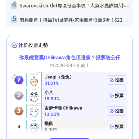
4
Swarovski Outlet專區低至半價！人氣水晶飾物/小擺設$138起！迪士尼款/水晶高跟鞋都有平
5
廚具開倉｜特福Tefal廚具/家電開倉低至3折！$220起買平底鍋/炒鑊/湯煲！電飯煲/吸塵機/燙斗$418起