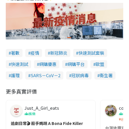
著數
疫情
新冠肺炎
快速測試套裝
快速測試
網購優惠
網購平台
歐盟
護理
SARS－CoV－2
冠狀病毒
衞生署
更多真實評價
Just_A_Girl_eats
co c
娛樂
吹
台灣
追劇日常🎬 殺手媽咪 A Bona Fide Killer
台灣地鐵宣