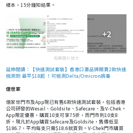
樣本，15分鐘知結果。
+2
點擊圖片放大
延伸閱讀：【快速測試套裝】香港口罩品牌開賣2款快速
檢測劑 最平$18起 ！可檢測Delta/Omicron病毒
億世家
億家世門市及App現已有售6款快速測試套裝，包括香港
公司研發的Wesail、Goldsite、Safecare、及V-Chek。
App限定優惠，購買10支可享75折，而門市則10支8
折。現凡於App購買Safecare及Goldsite，售價低至
$186.7，平均每支只需$18.6就買到。V-Chek門市購買