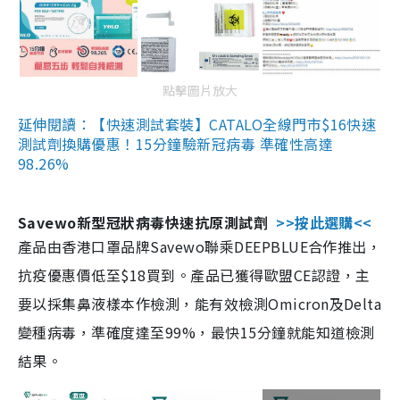
點擊圖片放大
延伸閱讀：【快速測試套裝】CATALO全線門市$16快速
測試劑換購優惠！15分鐘驗新冠病毒 準確性高達
98.26%
Savewo新型冠狀病毒快速抗原測試劑
>>按此選購<<
產品由香港口罩品牌Savewo聯乘DEEPBLUE合作推出，
抗疫優惠價低至$18買到。產品已獲得歐盟CE認證，主
要以採集鼻液樣本作檢測，能有效檢測Omicron及Delta
變種病毒，準確度達至99%，最快15分鐘就能知道檢測
結果。