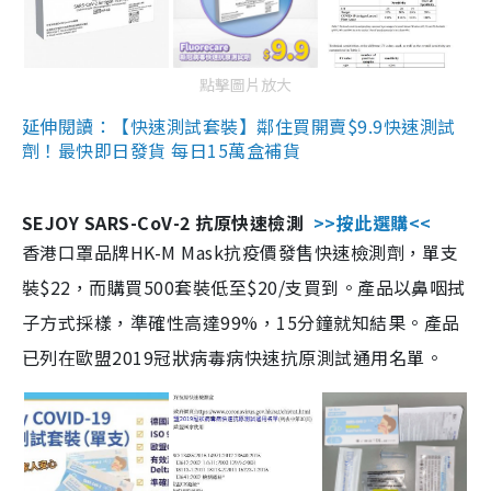
點擊圖片放大
延伸閱讀：【快速測試套裝】鄰住買開賣$9.9快速測試
劑！最快即日發貨 每日15萬盒補貨
SEJOY SARS-CoV-2 抗原快速檢測
>>按此選購<<
香港口罩品牌HK-M Mask抗疫價發售快速檢測劑，單支
裝$22，而購買500套裝低至$20/支買到。產品以鼻咽拭
子方式採樣，準確性高達99%，15分鐘就知結果。產品
已列在歐盟2019冠狀病毒病快速抗原測試通用名單。