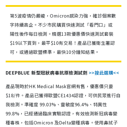
第5波疫情仍嚴峻，Omicron感染力強，確診個案數
字持續高企。不少市民購買快速測試「看門口」或
陽性後作每日檢測。精選13款優惠價快速測試套裝
$19以下買到，最平$10有交易！產品已獲衛生署認
可，或通過歐盟標準，最快10分鐘知結果。
DEEPBLUE 新型冠狀病毒抗原檢測試劑
>>按此選購<<
產品現時於HK Medical Mask官網有售，優惠價只要
$18/件。產品已獲得歐盟CE1434認證，可供民眾進行自
我檢測。準確度 99.03%、靈敏度96.4%、特異性
99.8%，已經通過臨床實驗認證，有效檢測新冠病毒變
種毒株，包括Omicron 及Delta變種病毒。使用鼻拭子