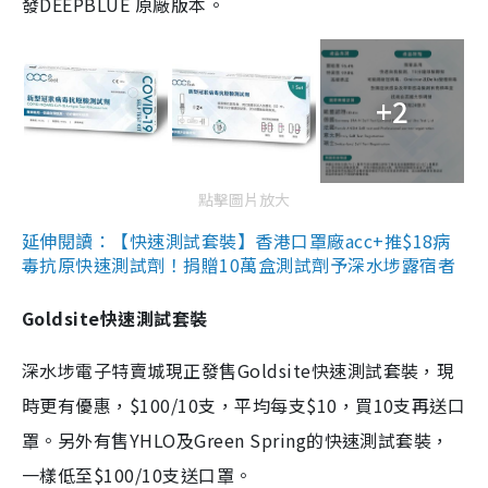
發DEEPBLUE 原廠版本。
+2
點擊圖片放大
延伸閱讀：【快速測試套裝】香港口罩廠acc+推$18病
毒抗原快速測試劑！捐贈10萬盒測試劑予深水埗露宿者
Goldsite快速測試套裝
深水埗電子特賣城現正發售Goldsite快速測試套裝，現
時更有優惠，$100/10支，平均每支$10，買10支再送口
罩。另外有售YHLO及Green Spring的快速測試套裝，
一樣低至$100/10支送口罩。