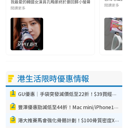
我最愛的韓國女演員孔曉振終於要回歸小螢幕啦!這次的劇本改編自同名
閱讀更多
閱讀更多
港生活限時優惠情報
1
GU優惠｜手袋突發減價低至22折！$39買經典波士頓包/餃子袋！飾物同步減價$29起！
2
豐澤優惠勁減低至44折！Mac mini/iPhone17Pro大減價！廚房家電$220起
3
港大推賽馬會強化骨骼計劃！$100骨質密度X光檢查 完成免費運動訓練送超市禮券！附參加資格