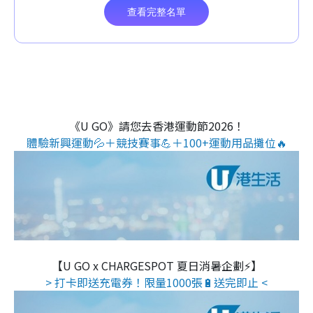
《U GO》請您去香港運動節2026！
體驗新興運動💦＋競技賽事💪＋100+運動用品攤位🔥
【U GO x CHARGESPOT 夏日消暑企劃⚡】
> 打卡即送充電券！限量1000張🔋送完即止 <