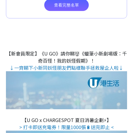
【新會員限定】《U GO》請你睇👹《蠟筆小新劇場版：千
奇百怪！我的妖怪假期》！
↓一齊睇下小新同妖怪朋友們點樣聯手拯救屋企人啦↓
【U GO x CHARGESPOT 夏日消暑企劃⚡】
> 打卡即送充電券！限量1000張🔋送完即止 <