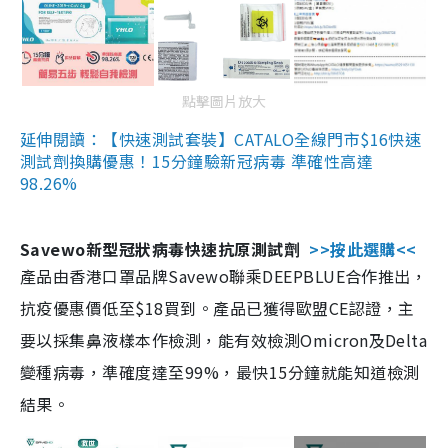
點擊圖片放大
延伸閱讀：【快速測試套裝】CATALO全線門市$16快速
測試劑換購優惠！15分鐘驗新冠病毒 準確性高達
98.26%
Savewo新型冠狀病毒快速抗原測試劑
>>按此選購<<
產品由香港口罩品牌Savewo聯乘DEEPBLUE合作推出，
抗疫優惠價低至$18買到。產品已獲得歐盟CE認證，主
要以採集鼻液樣本作檢測，能有效檢測Omicron及Delta
變種病毒，準確度達至99%，最快15分鐘就能知道檢測
結果。