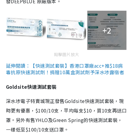
發DEEPBLUE 原廠版本。
+2
點擊圖片放大
延伸閱讀：【快速測試套裝】香港口罩廠acc+推$18病
毒抗原快速測試劑！捐贈10萬盒測試劑予深水埗露宿者
Goldsite快速測試套裝
深水埗電子特賣城現正發售Goldsite快速測試套裝，現
時更有優惠，$100/10支，平均每支$10，買10支再送口
罩。另外有售YHLO及Green Spring的快速測試套裝，
一樣低至$100/10支送口罩。