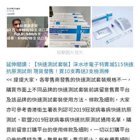
點擊圖片放大
延伸閱讀：【快速測試套裝】深水埗電子特賣城$15快速
抗原測試劑 現貨發售！買10支再送3支檢測棒
<< 提提大家，各零售商發售的快速測試套裝規格不一，
購買市面上不同品牌的快速測試套裝前請留意售賣平台
及該品牌的快速測試套裝使用方法、條款及細則，大家
亦可參考香港衞生署表列認可2019冠狀病毒病快速抗原
測試、歐盟2019冠狀病毒病快速抗原測試通用名單，購
買前留意訂購平台的使用條款及細則，一切以訂購平台
公佈的價錢為準。數量有限，售完即止；所有優惠細則