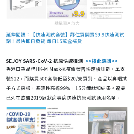
點擊圖片放大
延伸閱讀：【快速測試套裝】鄰住買開賣$9.9快速測試
劑！最快即日發貨 每日15萬盒補貨
SEJOY SARS-CoV-2 抗原快速檢測
>>按此選購<<
香港口罩品牌HK-M Mask抗疫價發售快速檢測劑，單支
裝$22，而購買500套裝低至$20/支買到。產品以鼻咽拭
子方式採樣，準確性高達99%，15分鐘就知結果。產品
已列在歐盟2019冠狀病毒病快速抗原測試通用名單。