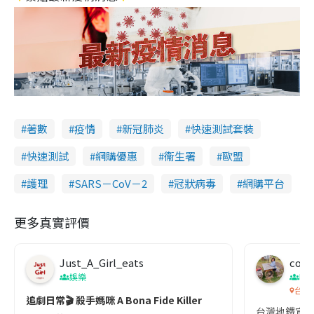
著數
疫情
新冠肺炎
快速測試套裝
快速測試
網購優惠
衞生署
歐盟
護理
SARS－CoV－2
冠狀病毒
網購平台
更多真實評價
Just_A_Girl_eats
co c
娛樂
吹
台灣
追劇日常🎬 殺手媽咪 A Bona Fide Killer
台灣地鐵宣