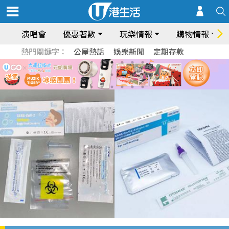
演唱會
優惠著數
玩樂情報
購物情報
熱門關鍵字：
公屋熱話
娛樂新聞
定期存款