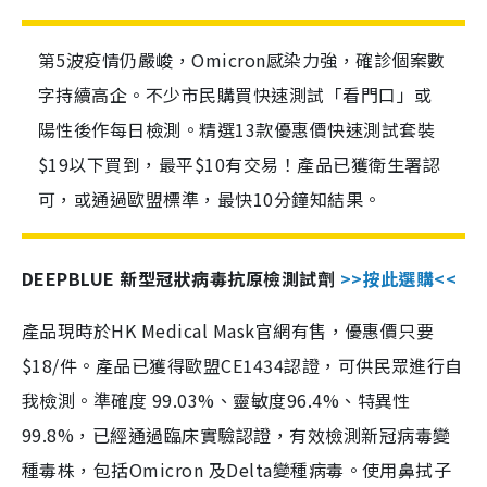
第5波疫情仍嚴峻，Omicron感染力強，確診個案數
字持續高企。不少市民購買快速測試「看門口」或
陽性後作每日檢測。精選13款優惠價快速測試套裝
$19以下買到，最平$10有交易！產品已獲衛生署認
可，或通過歐盟標準，最快10分鐘知結果。
DEEPBLUE 新型冠狀病毒抗原檢測試劑
>>按此選購<<
產品現時於HK Medical Mask官網有售，優惠價只要
$18/件。產品已獲得歐盟CE1434認證，可供民眾進行自
我檢測。準確度 99.03%、靈敏度96.4%、特異性
99.8%，已經通過臨床實驗認證，有效檢測新冠病毒變
種毒株，包括Omicron 及Delta變種病毒。使用鼻拭子