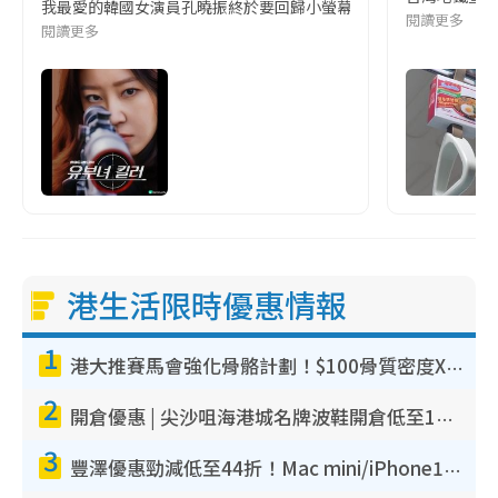
我最愛的韓國女演員孔曉振終於要回歸小螢幕啦!這次的劇本改編自同名
閱讀更多
閱讀更多
港生活限時優惠情報
1
港大推賽馬會強化骨骼計劃！$100骨質密度X光檢查 完成免費運動訓練送超市禮券！附參加資格
2
開倉優惠 | 尖沙咀海港城名牌波鞋開倉低至1折！On鞋$899起／Joy&Peace鞋履$98起
3
豐澤優惠勁減低至44折！Mac mini/iPhone17Pro大減價！廚房家電$220起