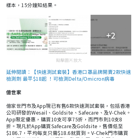
樣本，15分鐘知結果。
+2
點擊圖片放大
延伸閱讀：【快速測試套裝】香港口罩品牌開賣2款快速
檢測劑 最平$18起 ！可檢測Delta/Omicron病毒
億世家
億家世門市及App現已有售6款快速測試套裝，包括香港
公司研發的Wesail、Goldsite、Safecare、及V-Chek。
App限定優惠，購買10支可享75折，而門市則10支8
折。現凡於App購買Safecare及Goldsite，售價低至
$186.7，平均每支只需$18.6就買到。V-Chek門市購買