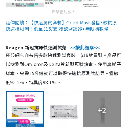
點擊圖片放大
延伸閱讀：【快速測試套裝】Good Mask發售3款抗原
快速檢測劑！低至$15/支 獲歐盟認證+無限購數量
Reagen 新冠抗原快速測試劑
>>按此選購<<
莎莎網店亦有售多款快速測試套裝，$19就買到。產品可
以檢測到Omicron及Delta等新型冠狀病毒，使用鼻拭子
樣本，只需15分鐘就可以取得快速抗原測試結果。靈敏
度95.2%，特異度98.1%。
+2