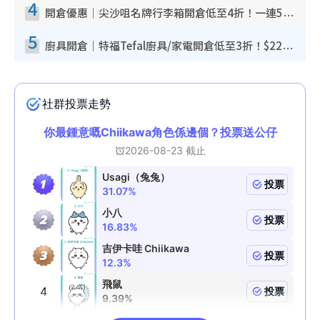
4
開倉優惠｜尖沙咀名牌行李箱開倉低至4折！一連5日 American Tourister/ace./Hallmark $200起！
5
廚具開倉｜特福Tefal廚具/家電開倉低至3折！$220起買平底鍋/炒鑊/湯煲！電飯煲/吸塵機/燙斗$418起