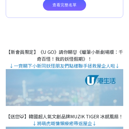
【新會員限定】《U GO》請你睇👹《蠟筆小新劇場版：千
奇百怪！我的妖怪假期》！
↓一齊睇下小新同妖怪朋友們點樣聯手拯救屋企人啦↓
【送您🐯】韓國超人氣文創品牌MUZIK TIGER 冰感風扇！
↓將萌虎嘅慵懶療癒帶返屋企↓