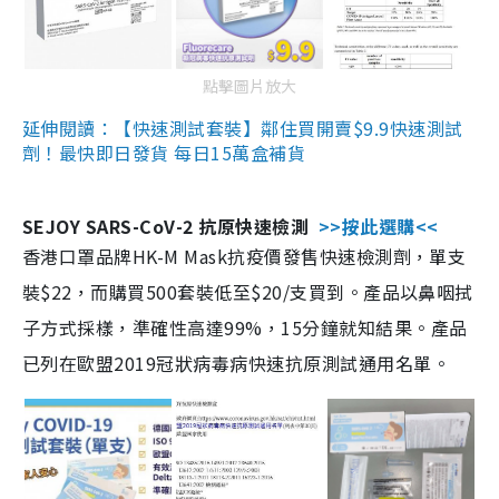
點擊圖片放大
延伸閱讀：【快速測試套裝】鄰住買開賣$9.9快速測試
劑！最快即日發貨 每日15萬盒補貨
SEJOY SARS-CoV-2 抗原快速檢測
>>按此選購<<
香港口罩品牌HK-M Mask抗疫價發售快速檢測劑，單支
裝$22，而購買500套裝低至$20/支買到。產品以鼻咽拭
子方式採樣，準確性高達99%，15分鐘就知結果。產品
已列在歐盟2019冠狀病毒病快速抗原測試通用名單。