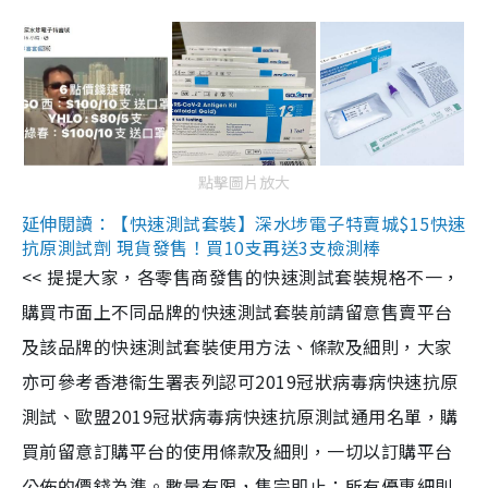
點擊圖片放大
延伸閱讀：【快速測試套裝】深水埗電子特賣城$15快速
抗原測試劑 現貨發售！買10支再送3支檢測棒
<< 提提大家，各零售商發售的快速測試套裝規格不一，
購買市面上不同品牌的快速測試套裝前請留意售賣平台
及該品牌的快速測試套裝使用方法、條款及細則，大家
亦可參考香港衞生署表列認可2019冠狀病毒病快速抗原
測試、歐盟2019冠狀病毒病快速抗原測試通用名單，購
買前留意訂購平台的使用條款及細則，一切以訂購平台
公佈的價錢為準。數量有限，售完即止；所有優惠細則