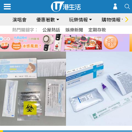
演唱會
優惠著數
玩樂情報
購物情報
熱門關鍵字：
公屋熱話
娛樂新聞
定期存款