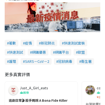
著數
疫情
新冠肺炎
快速測試套裝
快速測試
網購優惠
網購平台
歐盟
護理
SARS－CoV－2
冠狀病毒
衞生署
更多真實評價
Just_A_Girl_eats
co c
娛樂
吹
台灣
追劇日常🎬 殺手媽咪 A Bona Fide Killer
台灣地鐵宣