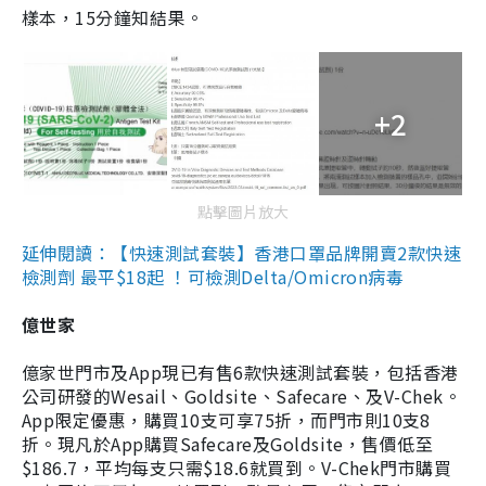
樣本，15分鐘知結果。
+2
點擊圖片放大
延伸閱讀：【快速測試套裝】香港口罩品牌開賣2款快速
檢測劑 最平$18起 ！可檢測Delta/Omicron病毒
億世家
億家世門市及App現已有售6款快速測試套裝，包括香港
公司研發的Wesail、Goldsite、Safecare、及V-Chek。
App限定優惠，購買10支可享75折，而門市則10支8
折。現凡於App購買Safecare及Goldsite，售價低至
$186.7，平均每支只需$18.6就買到。V-Chek門市購買