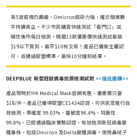
第5波疫情仍嚴峻，Omicron感染力強，確診個案數
字持續高企。不少市民購買快速測試「看門口」或
陽性後作每日檢測。精選13款優惠價快速測試套裝
$19以下買到，最平$10有交易！產品已獲衛生署認
可，或通過歐盟標準，最快10分鐘知結果。
DEEPBLUE 新型冠狀病毒抗原檢測試劑
>>按此選購<<
產品現時於HK Medical Mask官網有售，優惠價只要
$18/件。產品已獲得歐盟CE1434認證，可供民眾進行自
我檢測。準確度 99.03%、靈敏度96.4%、特異性
99.8%，已經通過臨床實驗認證，有效檢測新冠病毒變
種毒株，包括Omicron 及Delta變種病毒。使用鼻拭子