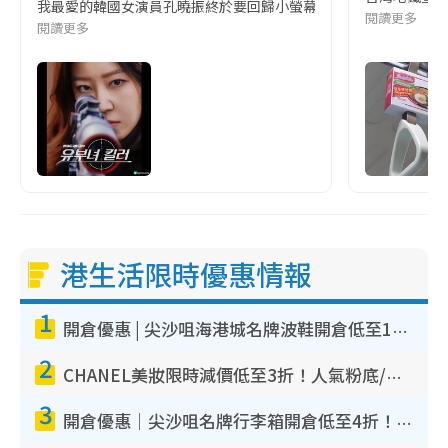
我最愛的韓國女演員孔曉振終於要回歸小螢幕啦!這次的劇本改編自同名
閱讀更多
閱讀更多
港生活限時優惠情報
1
開倉優惠 | 尖沙咀海港城名牌波鞋開倉低至1折！On鞋$899起／Joy&Peace鞋履$98起
2
CHANEL美妝限時減價低至3折！人氣粉底/唇膏/精華液低至$275！COCO香水都有平
3
開倉優惠｜尖沙咀名牌行李箱開倉低至4折！一連5日 American Tourister/ace./Hallmark $200起！