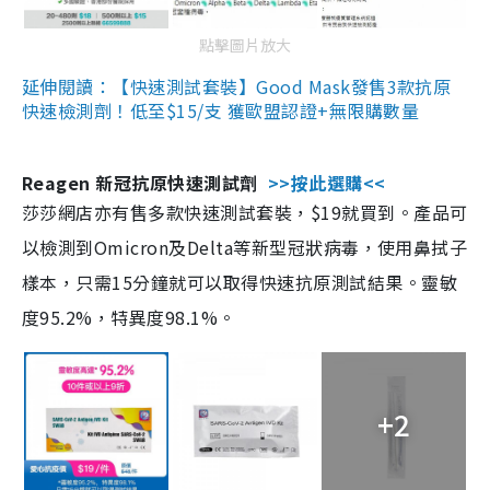
點擊圖片放大
延伸閱讀：【快速測試套裝】Good Mask發售3款抗原
快速檢測劑！低至$15/支 獲歐盟認證+無限購數量
Reagen 新冠抗原快速測試劑
>>按此選購<<
莎莎網店亦有售多款快速測試套裝，$19就買到。產品可
以檢測到Omicron及Delta等新型冠狀病毒，使用鼻拭子
樣本，只需15分鐘就可以取得快速抗原測試結果。靈敏
度95.2%，特異度98.1%。
+2