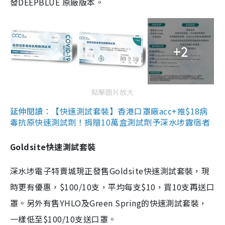
發DEEPBLUE 原廠版本。
+2
點擊圖片放大
延伸閱讀：【快速測試套裝】香港口罩廠acc+推$18病
毒抗原快速測試劑！捐贈10萬盒測試劑予深水埗露宿者
Goldsite快速測試套裝
深水埗電子特賣城現正發售Goldsite快速測試套裝，現
時更有優惠，$100/10支，平均每支$10，買10支再送口
罩。另外有售YHLO及Green Spring的快速測試套裝，
一樣低至$100/10支送口罩。