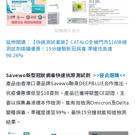
點擊圖片放大
延伸閱讀：【快速測試套裝】CATALO全線門市$16快速
測試劑換購優惠！15分鐘驗新冠病毒 準確性高達
98.26%
Savewo新型冠狀病毒快速抗原測試劑
>>按此選購<<
產品由香港口罩品牌Savewo聯乘DEEPBLUE合作推出，
抗疫優惠價低至$18買到。產品已獲得歐盟CE認證，主
要以採集鼻液樣本作檢測，能有效檢測Omicron及Delta
變種病毒，準確度達至99%，最快15分鐘就能知道檢測
結果。