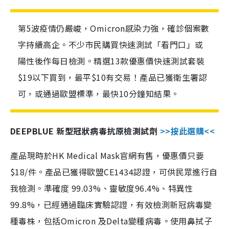
第5波疫情仍嚴峻，Omicron感染力強，確診個案數
字持續高企。不少市民購買快速測試「看門口」或
陽性後作每日檢測。精選13款優惠價快速測試套裝
$19以下買到，最平$10有交易！產品已獲衛生署認
可，或通過歐盟標準，最快10分鐘知結果。
DEEPBLUE 新型冠狀病毒抗原檢測試劑
>>按此選購<<
產品現時於HK Medical Mask官網有售，優惠價只要
$18/件。產品已獲得歐盟CE1434認證，可供民眾進行自
我檢測。準確度 99.03%、靈敏度96.4%、特異性
99.8%，已經通過臨床實驗認證，有效檢測新冠病毒變
種毒株，包括Omicron 及Delta變種病毒。使用鼻拭子