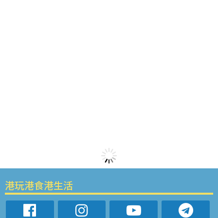
港玩港食港生活