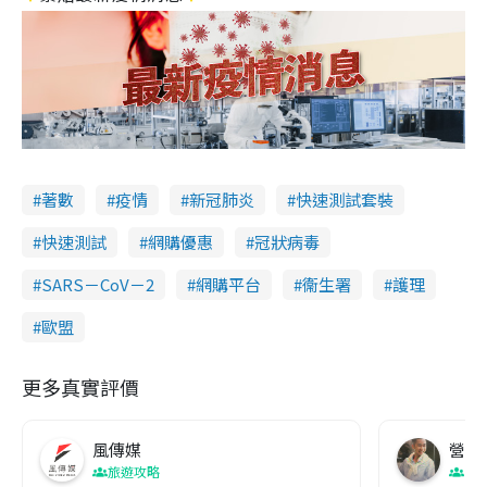
著數
疫情
新冠肺炎
快速測試套裝
快速測試
網購優惠
冠狀病毒
SARS－CoV－2
網購平台
衞生署
護理
歐盟
更多真實評價
風傳媒
營養教
旅遊攻略
生