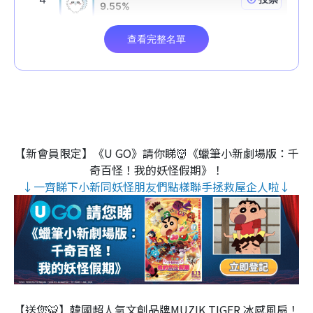
【新會員限定】《U GO》請你睇👹《蠟筆小新劇場版：千
奇百怪！我的妖怪假期》！
↓一齊睇下小新同妖怪朋友們點樣聯手拯救屋企人啦↓
【送您🐯】韓國超人氣文創品牌MUZIK TIGER 冰感風扇！