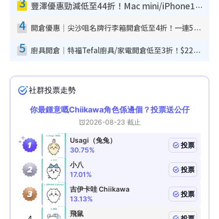
3
豐澤優惠勁減低至44折！Mac mini/iPhone17Pro大減價！廚房家電$220起
4
開倉優惠｜尖沙咀名牌行李箱開倉低至4折！一連5日 American Tourister/ace./Hallmark $200起！
5
廚具開倉｜特福Tefal廚具/家電開倉低至3折！$220起買平底鍋/炒鑊/湯煲！電飯煲/吸塵機/燙斗$418起