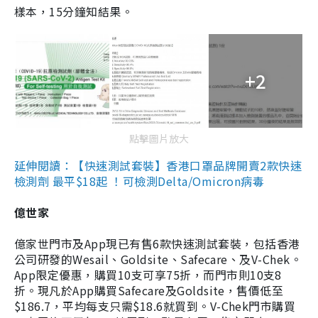
樣本，15分鐘知結果。
+2
點擊圖片放大
延伸閱讀：【快速測試套裝】香港口罩品牌開賣2款快速
檢測劑 最平$18起 ！可檢測Delta/Omicron病毒
億世家
億家世門市及App現已有售6款快速測試套裝，包括香港
公司研發的Wesail、Goldsite、Safecare、及V-Chek。
App限定優惠，購買10支可享75折，而門市則10支8
折。現凡於App購買Safecare及Goldsite，售價低至
$186.7，平均每支只需$18.6就買到。V-Chek門市購買