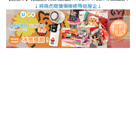
↓將萌虎嘅慵懶療癒帶返屋企↓