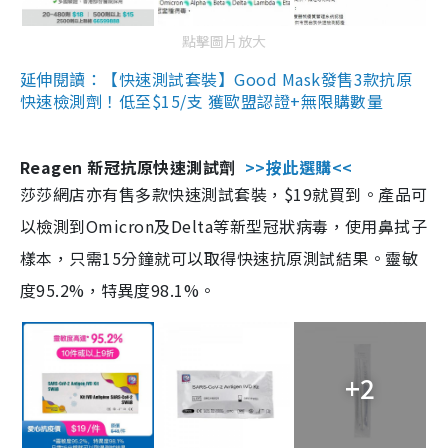
點擊圖片放大
延伸閱讀：【快速測試套裝】Good Mask發售3款抗原
快速檢測劑！低至$15/支 獲歐盟認證+無限購數量
Reagen 新冠抗原快速測試劑
>>按此選購<<
莎莎網店亦有售多款快速測試套裝，$19就買到。產品可
以檢測到Omicron及Delta等新型冠狀病毒，使用鼻拭子
樣本，只需15分鐘就可以取得快速抗原測試結果。靈敏
度95.2%，特異度98.1%。
+2