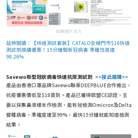
點擊圖片放大
延伸閱讀：【快速測試套裝】CATALO全線門市$16快速
測試劑換購優惠！15分鐘驗新冠病毒 準確性高達
98.26%
Savewo新型冠狀病毒快速抗原測試劑
>>按此選購<<
產品由香港口罩品牌Savewo聯乘DEEPBLUE合作推出，
抗疫優惠價低至$18買到。產品已獲得歐盟CE認證，主
要以採集鼻液樣本作檢測，能有效檢測Omicron及Delta
變種病毒，準確度達至99%，最快15分鐘就能知道檢測
結果。