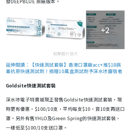
發DEEPBLUE 原廠版本。
+2
點擊圖片放大
延伸閱讀：【快速測試套裝】香港口罩廠acc+推$18病
毒抗原快速測試劑！捐贈10萬盒測試劑予深水埗露宿者
Goldsite快速測試套裝
深水埗電子特賣城現正發售Goldsite快速測試套裝，現
時更有優惠，$100/10支，平均每支$10，買10支再送口
罩。另外有售YHLO及Green Spring的快速測試套裝，
一樣低至$100/10支送口罩。