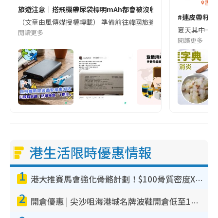
香港
旅遊注意｜搭飛機帶尿袋標明mAh都會被沒收😱出發前切記檢查「1
#連皮帶籽都
（文章由風傳媒授權轉載） 準備前往韓國旅遊的民眾，近期要特別留
夏天其中一種時
閱讀更多
閱讀更多
港生活限時優惠情報
1
港大推賽馬會強化骨骼計劃！$100骨質密度X光檢查 完成免費運動訓練送超市禮券！附參加資格
2
開倉優惠 | 尖沙咀海港城名牌波鞋開倉低至1折！On鞋$899起／Joy&Peace鞋履$98起