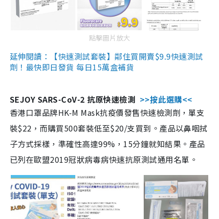
點擊圖片放大
延伸閱讀：【快速測試套裝】鄰住買開賣$9.9快速測試
劑！最快即日發貨 每日15萬盒補貨
SEJOY SARS-CoV-2 抗原快速檢測
>>按此選購<<
香港口罩品牌HK-M Mask抗疫價發售快速檢測劑，單支
裝$22，而購買500套裝低至$20/支買到。產品以鼻咽拭
子方式採樣，準確性高達99%，15分鐘就知結果。產品
已列在歐盟2019冠狀病毒病快速抗原測試通用名單。