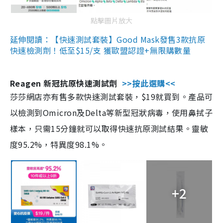
點擊圖片放大
延伸閱讀：【快速測試套裝】Good Mask發售3款抗原
快速檢測劑！低至$15/支 獲歐盟認證+無限購數量
Reagen 新冠抗原快速測試劑
>>按此選購<<
莎莎網店亦有售多款快速測試套裝，$19就買到。產品可
以檢測到Omicron及Delta等新型冠狀病毒，使用鼻拭子
樣本，只需15分鐘就可以取得快速抗原測試結果。靈敏
度95.2%，特異度98.1%。
+2