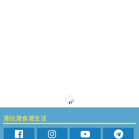
港玩港食港生活