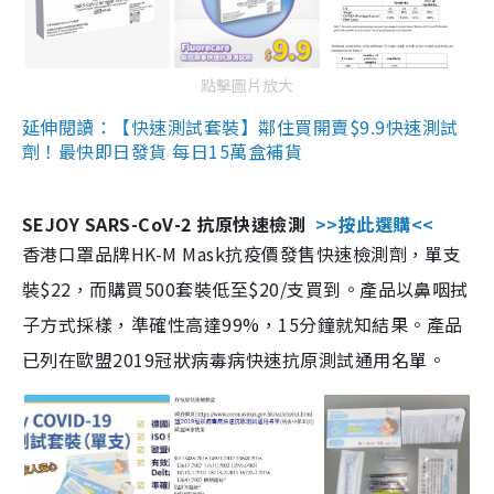
點擊圖片放大
延伸閱讀：【快速測試套裝】鄰住買開賣$9.9快速測試
劑！最快即日發貨 每日15萬盒補貨
SEJOY SARS-CoV-2 抗原快速檢測
>>按此選購<<
香港口罩品牌HK-M Mask抗疫價發售快速檢測劑，單支
裝$22，而購買500套裝低至$20/支買到。產品以鼻咽拭
子方式採樣，準確性高達99%，15分鐘就知結果。產品
已列在歐盟2019冠狀病毒病快速抗原測試通用名單。