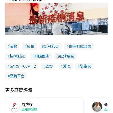
著數
疫情
新冠肺炎
快速測試套裝
快速測試
網購優惠
冠狀病毒
SARS－CoV－2
歐盟
護理
衞生署
網購平台
更多真實評價
風傳媒
營養教
旅遊攻略
生