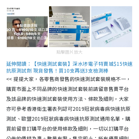
點擊圖片放大
延伸閱讀：【快速測試套裝】深水埗電子特賣城$15快速
抗原測試劑 現貨發售！買10支再送3支檢測棒
<< 提提大家，各零售商發售的快速測試套裝規格不一，
購買市面上不同品牌的快速測試套裝前請留意售賣平台
及該品牌的快速測試套裝使用方法、條款及細則，大家
亦可參考香港衞生署表列認可2019冠狀病毒病快速抗原
測試、歐盟2019冠狀病毒病快速抗原測試通用名單，購
買前留意訂購平台的使用條款及細則，一切以訂購平台
公佈的價錢為準。數量有限，售完即止；所有優惠細則