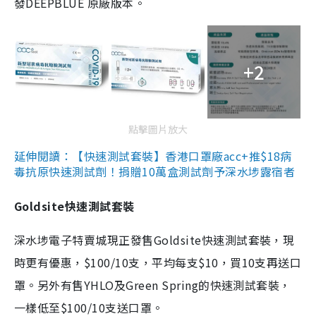
發DEEPBLUE 原廠版本。
+2
點擊圖片放大
延伸閱讀：【快速測試套裝】香港口罩廠acc+推$18病
毒抗原快速測試劑！捐贈10萬盒測試劑予深水埗露宿者
Goldsite快速測試套裝
深水埗電子特賣城現正發售Goldsite快速測試套裝，現
時更有優惠，$100/10支，平均每支$10，買10支再送口
罩。另外有售YHLO及Green Spring的快速測試套裝，
一樣低至$100/10支送口罩。