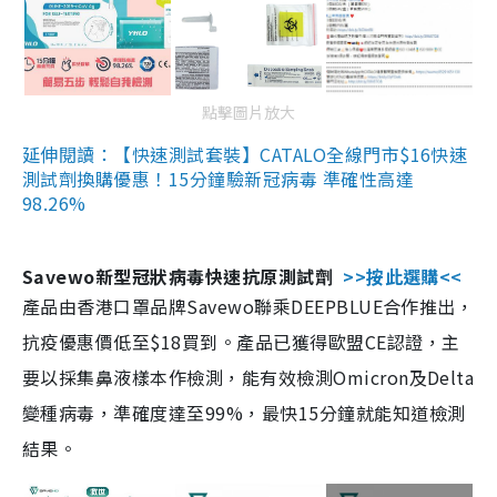
點擊圖片放大
延伸閱讀：【快速測試套裝】CATALO全線門市$16快速
測試劑換購優惠！15分鐘驗新冠病毒 準確性高達
98.26%
Savewo新型冠狀病毒快速抗原測試劑
>>按此選購<<
產品由香港口罩品牌Savewo聯乘DEEPBLUE合作推出，
抗疫優惠價低至$18買到。產品已獲得歐盟CE認證，主
要以採集鼻液樣本作檢測，能有效檢測Omicron及Delta
變種病毒，準確度達至99%，最快15分鐘就能知道檢測
結果。