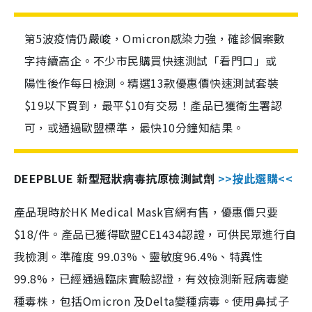
第5波疫情仍嚴峻，Omicron感染力強，確診個案數
字持續高企。不少市民購買快速測試「看門口」或
陽性後作每日檢測。精選13款優惠價快速測試套裝
$19以下買到，最平$10有交易！產品已獲衛生署認
可，或通過歐盟標準，最快10分鐘知結果。
DEEPBLUE 新型冠狀病毒抗原檢測試劑
>>按此選購<<
產品現時於HK Medical Mask官網有售，優惠價只要
$18/件。產品已獲得歐盟CE1434認證，可供民眾進行自
我檢測。準確度 99.03%、靈敏度96.4%、特異性
99.8%，已經通過臨床實驗認證，有效檢測新冠病毒變
種毒株，包括Omicron 及Delta變種病毒。使用鼻拭子