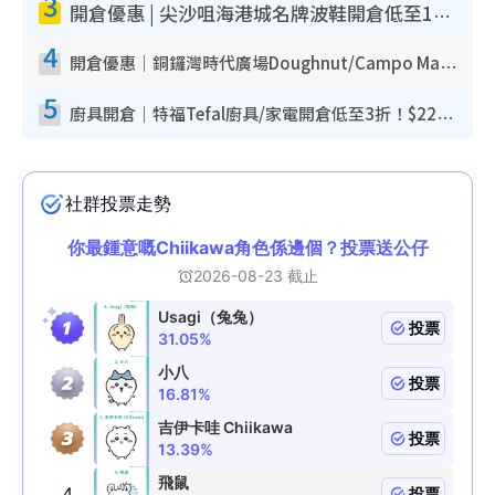
3
開倉優惠 | 尖沙咀海港城名牌波鞋開倉低至1折！On鞋$899起／Joy&Peace鞋履$98起
4
開倉優惠｜銅鑼灣時代廣場Doughnut/Campo Marzio開倉低至1折！背囊、書包、手袋劈價$200起
5
廚具開倉｜特福Tefal廚具/家電開倉低至3折！$220起買平底鍋/炒鑊/湯煲！電飯煲/吸塵機/燙斗$418起