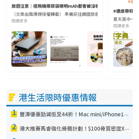
香港
旅遊注意｜搭飛機帶尿袋標明mAh都會被沒收😱出發前切記檢查「1
#連皮帶籽都
（文章由風傳媒授權轉載） 準備前往韓國旅遊的民眾，近期要特別留
夏天其中一種時
閱讀更多
閱讀更多
港生活限時優惠情報
1
豐澤優惠勁減低至44折！Mac mini/iPhone17Pro大減價！廚房家電$220起
2
港大推賽馬會強化骨骼計劃！$100骨質密度X光檢查 完成免費運動訓練送超市禮券！附參加資格