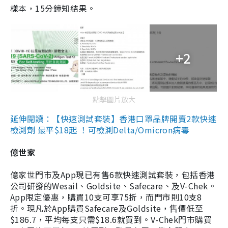
樣本，15分鐘知結果。
+2
點擊圖片放大
延伸閱讀：【快速測試套裝】香港口罩品牌開賣2款快速
檢測劑 最平$18起 ！可檢測Delta/Omicron病毒
億世家
億家世門市及App現已有售6款快速測試套裝，包括香港
公司研發的Wesail、Goldsite、Safecare、及V-Chek。
App限定優惠，購買10支可享75折，而門市則10支8
折。現凡於App購買Safecare及Goldsite，售價低至
$186.7，平均每支只需$18.6就買到。V-Chek門市購買