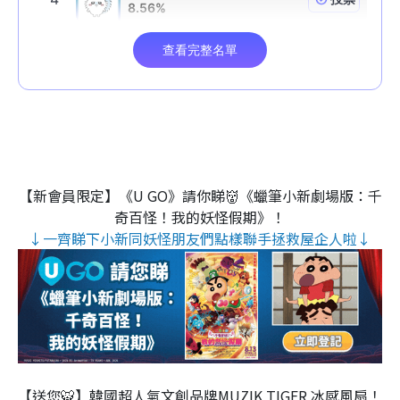
【新會員限定】《U GO》請你睇👹《蠟筆小新劇場版：千
奇百怪！我的妖怪假期》！
↓一齊睇下小新同妖怪朋友們點樣聯手拯救屋企人啦↓
【送您🐯】韓國超人氣文創品牌MUZIK TIGER 冰感風扇！