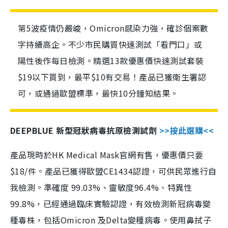
第5波疫情仍嚴峻，Omicron感染力強，確診個案數
字持續高企。不少市民購買快速測試「看門口」或
陽性後作每日檢測。精選13款優惠價快速測試套裝
$19以下買到，最平$10有交易！產品已獲衛生署認
可，或通過歐盟標準，最快10分鐘知結果。
DEEPBLUE 新型冠狀病毒抗原檢測試劑
>>按此選購<<
產品現時於HK Medical Mask官網有售，優惠價只要
$18/件。產品已獲得歐盟CE1434認證，可供民眾進行自
我檢測。準確度 99.03%、靈敏度96.4%、特異性
99.8%，已經通過臨床實驗認證，有效檢測新冠病毒變
種毒株，包括Omicron 及Delta變種病毒。使用鼻拭子