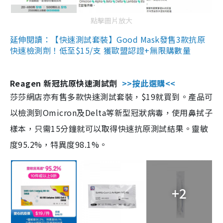
點擊圖片放大
延伸閱讀：【快速測試套裝】Good Mask發售3款抗原
快速檢測劑！低至$15/支 獲歐盟認證+無限購數量
Reagen 新冠抗原快速測試劑
>>按此選購<<
莎莎網店亦有售多款快速測試套裝，$19就買到。產品可
以檢測到Omicron及Delta等新型冠狀病毒，使用鼻拭子
樣本，只需15分鐘就可以取得快速抗原測試結果。靈敏
度95.2%，特異度98.1%。
+2