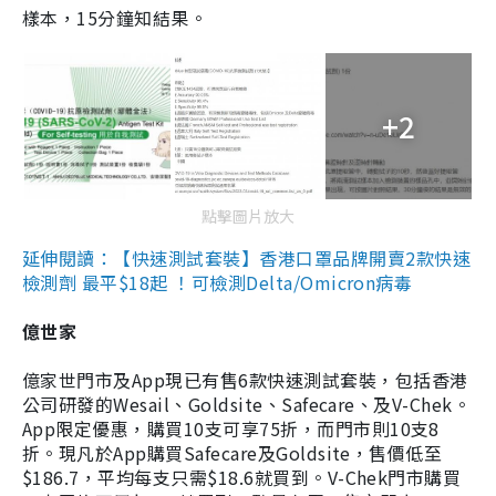
樣本，15分鐘知結果。
+2
點擊圖片放大
延伸閱讀：【快速測試套裝】香港口罩品牌開賣2款快速
檢測劑 最平$18起 ！可檢測Delta/Omicron病毒
億世家
億家世門市及App現已有售6款快速測試套裝，包括香港
公司研發的Wesail、Goldsite、Safecare、及V-Chek。
App限定優惠，購買10支可享75折，而門市則10支8
折。現凡於App購買Safecare及Goldsite，售價低至
$186.7，平均每支只需$18.6就買到。V-Chek門市購買