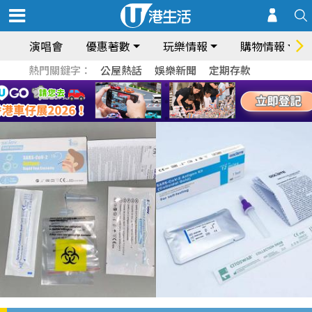
演唱會
優惠著數
玩樂情報
購物情報
熱門關鍵字：
公屋熱話
娛樂新聞
定期存款