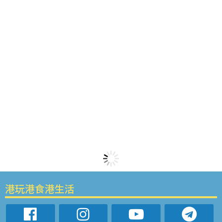
港玩港食港生活