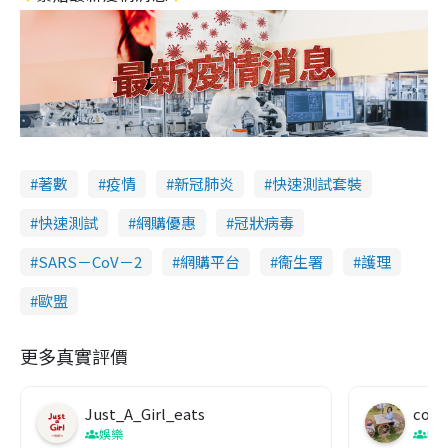
著數
疫情
新冠肺炎
快速測試套裝
快速測試
網購優惠
冠狀病毒
SARS－CoV－2
網購平台
衞生署
護理
歐盟
更多真實評價
Just_A_Girl_eats
co c
娛樂
吹