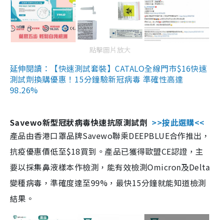
點擊圖片放大
延伸閱讀：【快速測試套裝】CATALO全線門市$16快速
測試劑換購優惠！15分鐘驗新冠病毒 準確性高達
98.26%
Savewo新型冠狀病毒快速抗原測試劑
>>按此選購<<
產品由香港口罩品牌Savewo聯乘DEEPBLUE合作推出，
抗疫優惠價低至$18買到。產品已獲得歐盟CE認證，主
要以採集鼻液樣本作檢測，能有效檢測Omicron及Delta
變種病毒，準確度達至99%，最快15分鐘就能知道檢測
結果。