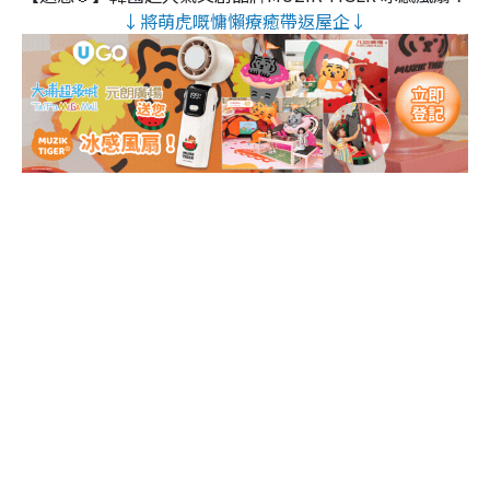
↓將萌虎嘅慵懶療癒帶返屋企↓