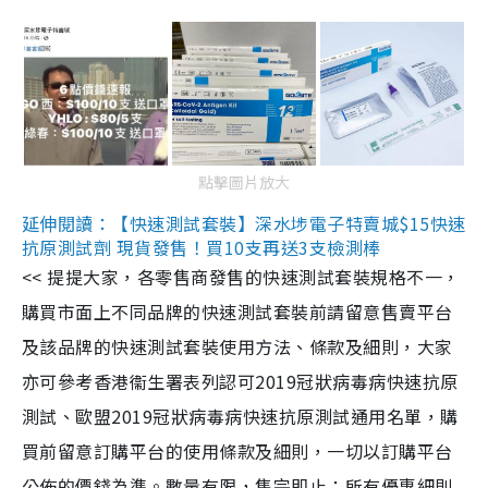
點擊圖片放大
延伸閱讀：【快速測試套裝】深水埗電子特賣城$15快速
抗原測試劑 現貨發售！買10支再送3支檢測棒
<< 提提大家，各零售商發售的快速測試套裝規格不一，
購買市面上不同品牌的快速測試套裝前請留意售賣平台
及該品牌的快速測試套裝使用方法、條款及細則，大家
亦可參考香港衞生署表列認可2019冠狀病毒病快速抗原
測試、歐盟2019冠狀病毒病快速抗原測試通用名單，購
買前留意訂購平台的使用條款及細則，一切以訂購平台
公佈的價錢為準。數量有限，售完即止；所有優惠細則