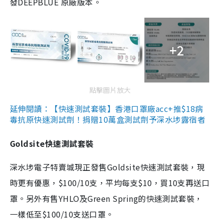
發DEEPBLUE 原廠版本。
+2
點擊圖片放大
延伸閱讀：【快速測試套裝】香港口罩廠acc+推$18病
毒抗原快速測試劑！捐贈10萬盒測試劑予深水埗露宿者
Goldsite快速測試套裝
深水埗電子特賣城現正發售Goldsite快速測試套裝，現
時更有優惠，$100/10支，平均每支$10，買10支再送口
罩。另外有售YHLO及Green Spring的快速測試套裝，
一樣低至$100/10支送口罩。