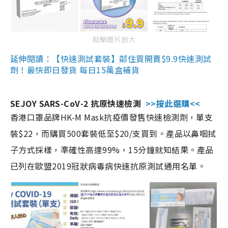
點擊圖片放大
延伸閱讀：【快速測試套裝】鄰住買開賣$9.9快速測試
劑！最快即日發貨 每日15萬盒補貨
SEJOY SARS-CoV-2 抗原快速檢測
>>按此選購<<
香港口罩品牌HK-M Mask抗疫價發售快速檢測劑，單支
裝$22，而購買500套裝低至$20/支買到。產品以鼻咽拭
子方式採樣，準確性高達99%，15分鐘就知結果。產品
已列在歐盟2019冠狀病毒病快速抗原測試通用名單。