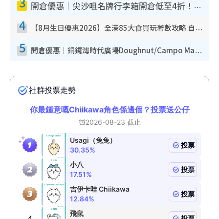
3
開倉優惠｜尖沙咀名牌行李箱開倉低至4折！一連5日 American Tourister/ace./Hallmark $200起！
4
【8月生日優惠2026】全港85大食買玩著數攻略 自助餐/火鍋放題同行免費＋誠品/DONKI送現金券
5
開倉優惠｜銅鑼灣時代廣場Doughnut/Campo Marzio開倉低至1折！背囊、書包、手袋劈價$200起