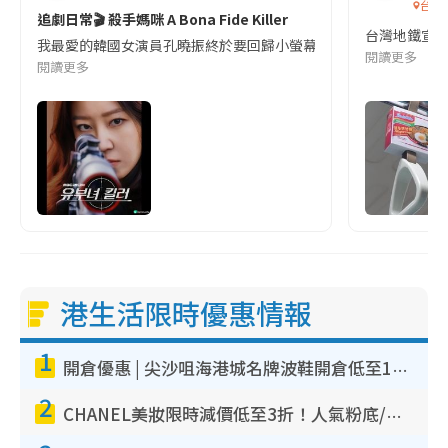
台灣
追劇日常🎬 殺手媽咪 A Bona Fide Killer
台灣地鐵宣
我最愛的韓國女演員孔曉振終於要回歸小螢幕啦!這次的劇本改編自同名
閱讀更多
閱讀更多
港生活限時優惠情報
1
開倉優惠 | 尖沙咀海港城名牌波鞋開倉低至1折！On鞋$899起／Joy&Peace鞋履$98起
2
CHANEL美妝限時減價低至3折！人氣粉底/唇膏/精華液低至$275！COCO香水都有平