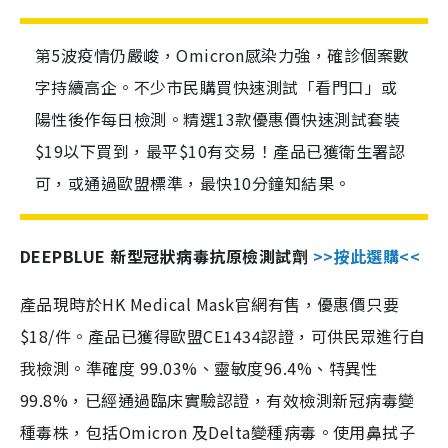
第5波疫情仍嚴峻，Omicron感染力強，確診個案數
字持續高企。不少市民購買快速測試「看門口」或
陽性後作每日檢測。精選13款優惠價快速測試套裝
$19以下買到，最平$10有交易！產品已獲衛生署認
可，或通過歐盟標準，最快10分鐘知結果。
DEEPBLUE 新型冠狀病毒抗原檢測試劑
>>按此選購<<
產品現時於HK Medical Mask官網有售，優惠價只要
$18/件。產品已獲得歐盟CE1434認證，可供民眾進行自
我檢測。準確度 99.03%、靈敏度96.4%、特異性
99.8%，已經通過臨床實驗認證，有效檢測新冠病毒變
種毒株，包括Omicron 及Delta變種病毒。使用鼻拭子