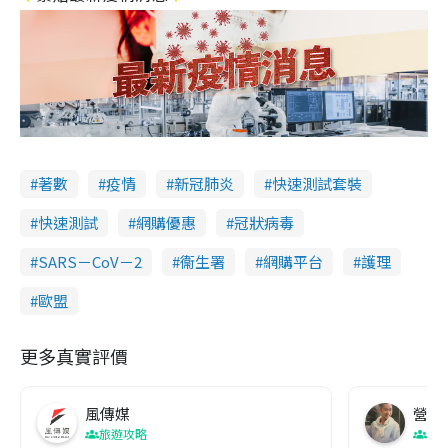
著數
疫情
新冠肺炎
快速測試套裝
快速測試
網購優惠
冠狀病毒
SARS－CoV－2
衞生署
網購平台
護理
歐盟
更多真實評價
風傳媒
營養教
旅遊攻略
生