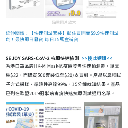
點擊圖片放大
延伸閱讀：【快速測試套裝】鄰住買開賣$9.9快速測試
劑！最快即日發貨 每日15萬盒補貨
SEJOY SARS-CoV-2 抗原快速檢測
>>按此選購<<
香港口罩品牌HK-M Mask抗疫價發售快速檢測劑，單支
裝$22，而購買500套裝低至$20/支買到。產品以鼻咽拭
子方式採樣，準確性高達99%，15分鐘就知結果。產品
已列在歐盟2019冠狀病毒病快速抗原測試通用名單。