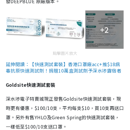
發DEEPBLUE 原廠版本。
+2
點擊圖片放大
延伸閱讀：【快速測試套裝】香港口罩廠acc+推$18病
毒抗原快速測試劑！捐贈10萬盒測試劑予深水埗露宿者
Goldsite快速測試套裝
深水埗電子特賣城現正發售Goldsite快速測試套裝，現
時更有優惠，$100/10支，平均每支$10，買10支再送口
罩。另外有售YHLO及Green Spring的快速測試套裝，
一樣低至$100/10支送口罩。