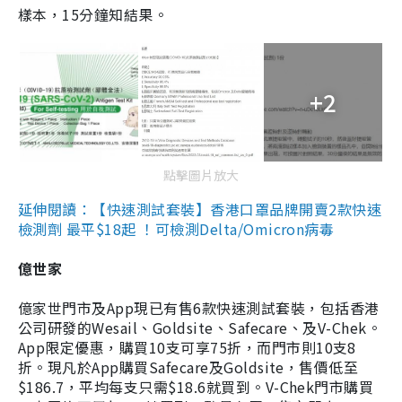
樣本，15分鐘知結果。
+2
點擊圖片放大
延伸閱讀：【快速測試套裝】香港口罩品牌開賣2款快速
檢測劑 最平$18起 ！可檢測Delta/Omicron病毒
億世家
億家世門市及App現已有售6款快速測試套裝，包括香港
公司研發的Wesail、Goldsite、Safecare、及V-Chek。
App限定優惠，購買10支可享75折，而門市則10支8
折。現凡於App購買Safecare及Goldsite，售價低至
$186.7，平均每支只需$18.6就買到。V-Chek門市購買