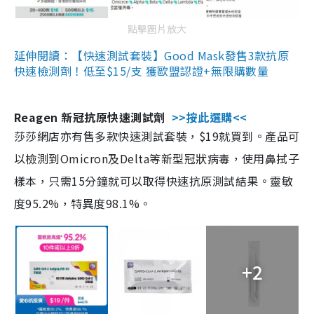
點擊圖片放大
延伸閱讀：【快速測試套裝】Good Mask發售3款抗原
快速檢測劑！低至$15/支 獲歐盟認證+無限購數量
Reagen 新冠抗原快速測試劑
>>按此選購<<
莎莎網店亦有售多款快速測試套裝，$19就買到。產品可
以檢測到Omicron及Delta等新型冠狀病毒，使用鼻拭子
樣本，只需15分鐘就可以取得快速抗原測試結果。靈敏
度95.2%，特異度98.1%。
+2