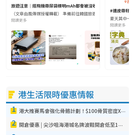
香港
旅遊注意｜搭飛機帶尿袋標明mAh都會被沒收😱出發前切記檢查「1
#連皮帶籽都
（文章由風傳媒授權轉載） 準備前往韓國旅遊的民眾，近期要特別留
夏天其中一種時
閱讀更多
閱讀更多
港生活限時優惠情報
1
港大推賽馬會強化骨骼計劃！$100骨質密度X光檢查 完成免費運動訓練送超市禮券！附參加資格
2
開倉優惠 | 尖沙咀海港城名牌波鞋開倉低至1折！On鞋$899起／Joy&Peace鞋履$98起