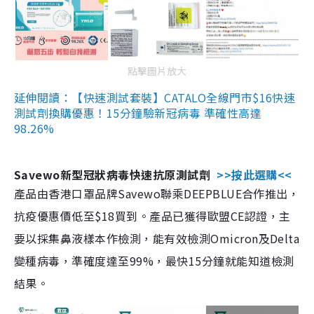
點擊圖片放大
延伸閱讀：【快速測試套裝】CATALO全線門市$16快速
測試劑換購優惠！15分鐘驗新冠病毒 準確性高達
98.26%
Savewo新型冠狀病毒快速抗原測試劑
>>按此選購<<
產品由香港口罩品牌Savewo聯乘DEEPBLUE合作推出，
抗疫優惠價低至$18買到。產品已獲得歐盟CE認證，主
要以採集鼻液樣本作檢測，能有效檢測Omicron及Delta
變種病毒，準確度達至99%，最快15分鐘就能知道檢測
結果。