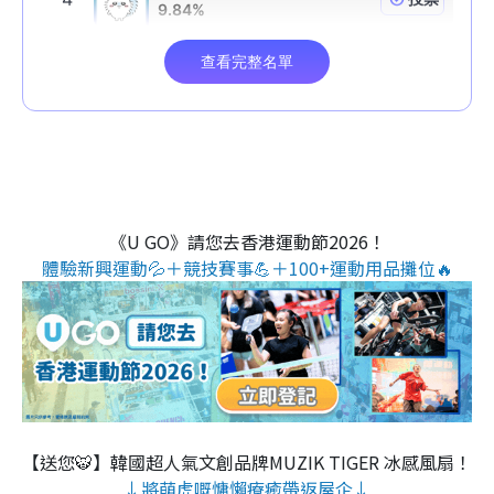
《U GO》請您去香港運動節2026！
體驗新興運動💦＋競技賽事💪＋100+運動用品攤位🔥
【送您🐯】韓國超人氣文創品牌MUZIK TIGER 冰感風扇！
↓將萌虎嘅慵懶療癒帶返屋企↓