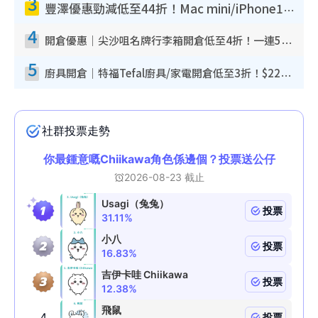
3
豐澤優惠勁減低至44折！Mac mini/iPhone17Pro大減價！廚房家電$220起
4
開倉優惠｜尖沙咀名牌行李箱開倉低至4折！一連5日 American Tourister/ace./Hallmark $200起！
5
廚具開倉｜特福Tefal廚具/家電開倉低至3折！$220起買平底鍋/炒鑊/湯煲！電飯煲/吸塵機/燙斗$418起