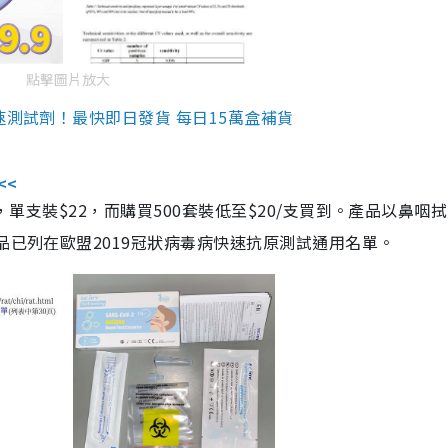
點擊圖片放大
速測試劑！最快即日發貨 每日15萬盒補貨
<<
，單支裝$22，而購買500套裝低至$20/支買到。產品以鼻咽
品已列在歐盟2019冠狀病毒病快速抗原測試通用名單。