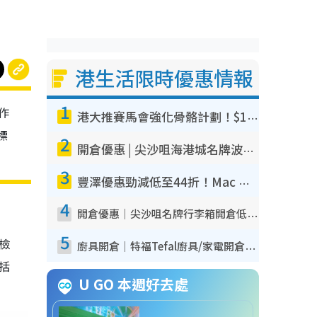
港生活限時優惠情報
1
作
港大推賽馬會強化骨骼計劃！$100骨質密度X光檢查 完成免費運動訓練送超市禮券！附參加資格
標
2
開倉優惠 | 尖沙咀海港城名牌波鞋開倉低至1折！On鞋$899起／Joy&Peace鞋履$98起
3
豐澤優惠勁減低至44折！Mac mini/iPhone17Pro大減價！廚房家電$220起
4
開倉優惠｜尖沙咀名牌行李箱開倉低至4折！一連5日 American Tourister/ace./Hallmark $200起！
5
我檢
廚具開倉｜特福Tefal廚具/家電開倉低至3折！$220起買平底鍋/炒鑊/湯煲！電飯煲/吸塵機/燙斗$418起
包括
U GO 本週好去處