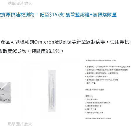
點擊圖片放大
3款抗原快速檢測劑！低至$15/支 獲歐盟認證+無限購數量
品可以檢測到Omicron及Delta等新型冠狀病毒，使用鼻拭
度95.2%，特異度98.1%。
點擊圖片放大