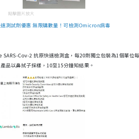
點擊圖片放大
測試劑優惠 無限購數量！可檢測Omicron病毒
are SARS-Cov-2 抗原快速檢測盒，每20劑獨立包裝為1個單位
5。產品以鼻拭子採樣，10至15分鐘知結果。