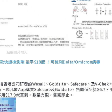
點擊圖片放大
檢測劑 最平$18起 ！可檢測Delta/Omicron病毒
研發的Wesail、Goldsite、Safecare、及V-Chek。
凡於App購買Safecare及Goldsite，售價低至$186.7
均不用$17.9就買到，數量有限，售完即止。