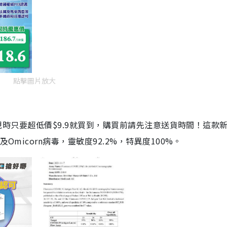
點擊圖片放大
劑，現時只要超低價$9.9就買到，購買前請先注意送貨時間！這款
Omicorn病毒，靈敏度92.2%，特異度100%。