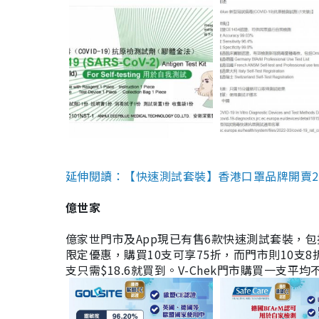
延伸閱讀：【快速測試套裝】香港口罩品牌開賣2款快速
億世家
億家世門市及App現已有售6款快速測試套裝，包括香港公司
限定優惠，購買10支可享75折，而門市則10支8折。現
支只需$18.6就買到。V-Chek門市購買一支平