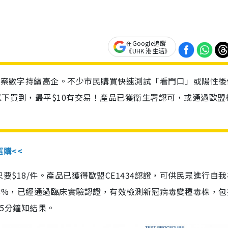
在Google追蹤
《UHK 港生活》
診個案數字持續高企。不少市民購買快速測試「看門口」或陽性後
以下買到，最平$10有交易！產品已獲衛生署認可，或通過歐盟
選購<<
惠價只要$18/件。產品已獲得歐盟CE1434認證，可供民眾進行自
性99.8%，已經通過臨床實驗認證，有效檢測新冠病毒變種毒株，
，15分鐘知結果。