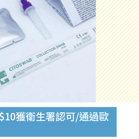
$10獲衛生署認可/通過歐