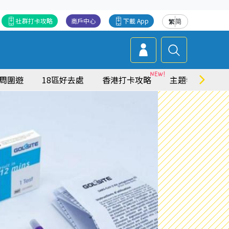
社群打卡攻略
商戶中心
下載 App
繁
简
周圍遊
18區好去處
香港打卡攻略
主題特集