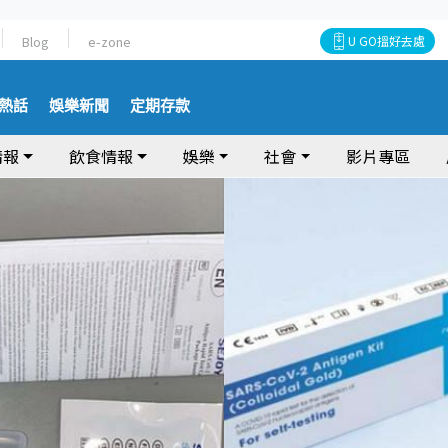
Blog
e-zone
U GO搵好去處
熱話
娛樂新聞
定期存款
情報
飲食情報
娛樂
社會
影片專區