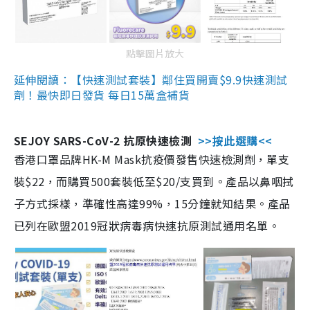
點擊圖片放大
延伸閱讀：【快速測試套裝】鄰住買開賣$9.9快速測試
劑！最快即日發貨 每日15萬盒補貨
SEJOY SARS-CoV-2 抗原快速檢測
>>按此選購<<
香港口罩品牌HK-M Mask抗疫價發售快速檢測劑，單支
裝$22，而購買500套裝低至$20/支買到。產品以鼻咽拭
子方式採樣，準確性高達99%，15分鐘就知結果。產品
已列在歐盟2019冠狀病毒病快速抗原測試通用名單。