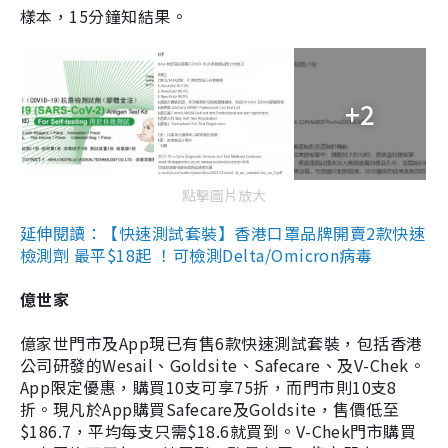
樣本，15分鐘知結果。
+2
點擊圖片放大
延伸閱讀：【快速測試套裝】香港口罩品牌開賣2款快速
檢測劑 最平$18起 ！可檢測Delta/Omicron病毒
億世家
億家世門市及App現已有售6款快速測試套裝，包括香港
公司研發的Wesail、Goldsite、Safecare、及V-Chek。
App限定優惠，購買10支可享75折，而門市則10支8
折。現凡於App購買Safecare及Goldsite，售價低至
$186.7，平均每支只需$18.6就買到。V-Chek門市購買