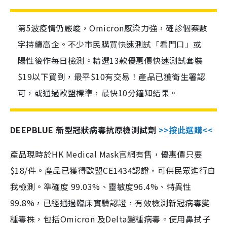
第5波疫情仍嚴峻，Omicron感染力強，確診個案數
字持續高企。不少市民購買快速測試「看門口」或
陽性後作每日檢測。精選13款優惠價快速測試套裝
$19以下買到，最平$10有交易！產品已獲衛生署認
可，或通過歐盟標準，最快10分鐘知結果。
DEEPBLUE 新型冠狀病毒抗原檢測試劑
>>按此選購<<
產品現時於HK Medical Mask官網有售，優惠價只要
$18/件。產品已獲得歐盟CE1434認證，可供民眾進行自
我檢測。準確度 99.03%、靈敏度96.4%、特異性
99.8%，已經通過臨床實驗認證，有效檢測新冠病毒變
種毒株，包括Omicron 及Delta變種病毒。使用鼻拭子