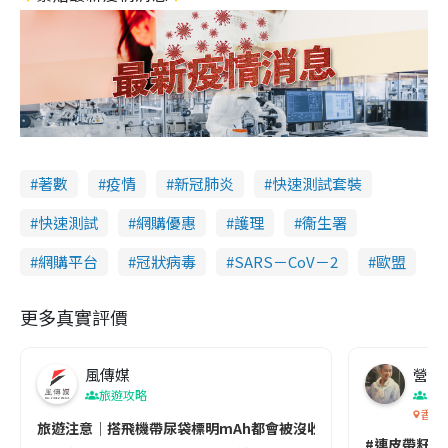
著數
疫情
新冠肺炎
快速測試套裝
快速測試
網購優惠
護理
衞生署
網購平台
冠狀病毒
SARS－CoV－2
歐盟
更多真實評價
風傳媒
營養教
旅遊攻略
生
香港
旅遊注意｜搭飛機帶尿袋標明mAh都會被沒收😱出發前切記檢查「1
#連皮帶籽都