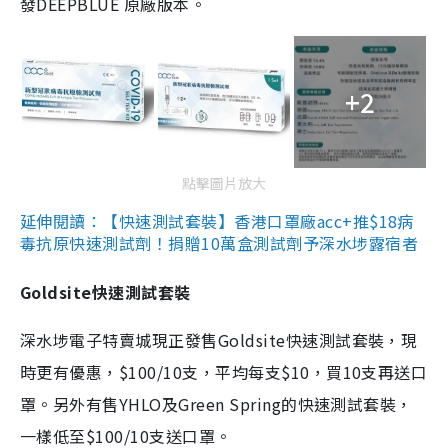
發DEEPBLUE 原廠版本。
+2
點擊圖片放大
延伸閱讀：【快速測試套裝】香港口罩廠acc+推$18病
毒抗原快速測試劑！捐贈10萬盒測試劑予深水埗露宿者
Goldsite快速測試套裝
深水埗電子特賣城現正發售Goldsite快速測試套裝，現
時更有優惠，$100/10支，平均每支$10，買10支再送口
罩。另外有售YHLO及Green Spring的快速測試套裝，
一樣低至$100/10支送口罩。