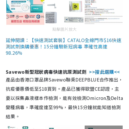
點擊圖片放大
延伸閱讀：【快速測試套裝】CATALO全線門市$16快速
測試劑換購優惠！15分鐘驗新冠病毒 準確性高達
98.26%
Savewo新型冠狀病毒快速抗原測試劑
>>按此選購<<
產品由香港口罩品牌Savewo聯乘DEEPBLUE合作推出，
抗疫優惠價低至$18買到。產品已獲得歐盟CE認證，主
要以採集鼻液樣本作檢測，能有效檢測Omicron及Delta
變種病毒，準確度達至99%，最快15分鐘就能知道檢測
結果。