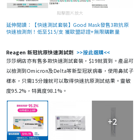
點擊圖片放大
延伸閱讀：【快速測試套裝】Good Mask發售3款抗原
快速檢測劑！低至$15/支 獲歐盟認證+無限購數量
Reagen 新冠抗原快速測試劑
>>按此選購<<
莎莎網店亦有售多款快速測試套裝，$19就買到。產品可
以檢測到Omicron及Delta等新型冠狀病毒，使用鼻拭子
樣本，只需15分鐘就可以取得快速抗原測試結果。靈敏
度95.2%，特異度98.1%。
+2