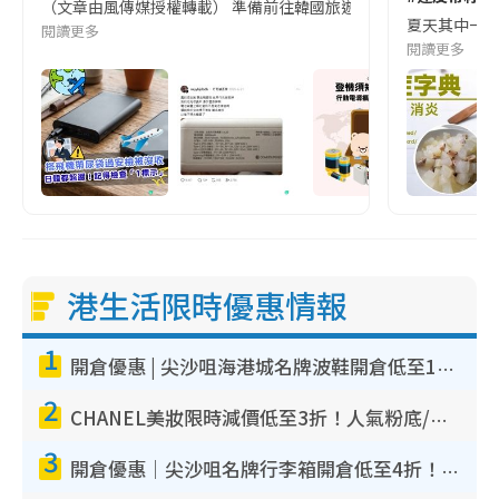
（文章由風傳媒授權轉載） 準備前往韓國旅遊的民眾，近期要特別留
夏天其中一種時
閱讀更多
閱讀更多
港生活限時優惠情報
1
開倉優惠 | 尖沙咀海港城名牌波鞋開倉低至1折！On鞋$899起／Joy&Peace鞋履$98起
2
CHANEL美妝限時減價低至3折！人氣粉底/唇膏/精華液低至$275！COCO香水都有平
3
開倉優惠｜尖沙咀名牌行李箱開倉低至4折！一連5日 American Tourister/ace./Hallmark $200起！