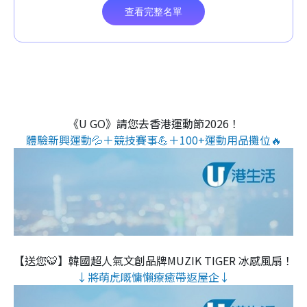
《U GO》請您去香港運動節2026！
體驗新興運動💦＋競技賽事💪＋100+運動用品攤位🔥
【送您🐯】韓國超人氣文創品牌MUZIK TIGER 冰感風扇！
↓將萌虎嘅慵懶療癒帶返屋企↓