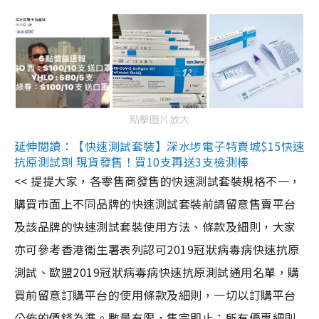
點擊圖片放大
延伸閱讀：【快速測試套裝】深水埗電子特賣城$15快速
抗原測試劑 現貨發售！買10支再送3支檢測棒
<< 提提大家，各零售商發售的快速測試套裝規格不一，
購買市面上不同品牌的快速測試套裝前請留意售賣平台
及該品牌的快速測試套裝使用方法、條款及細則，大家
亦可參考香港衞生署表列認可2019冠狀病毒病快速抗原
測試、歐盟2019冠狀病毒病快速抗原測試通用名單，購
買前留意訂購平台的使用條款及細則，一切以訂購平台
公佈的價錢為準。數量有限，售完即止；所有優惠細則