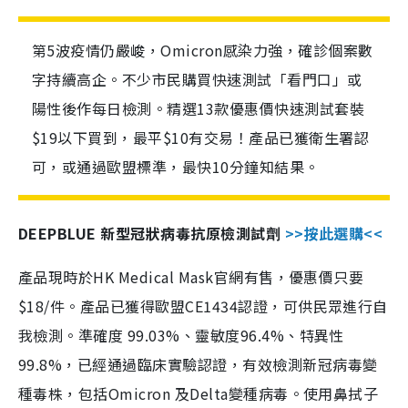
第5波疫情仍嚴峻，Omicron感染力強，確診個案數
字持續高企。不少市民購買快速測試「看門口」或
陽性後作每日檢測。精選13款優惠價快速測試套裝
$19以下買到，最平$10有交易！產品已獲衛生署認
可，或通過歐盟標準，最快10分鐘知結果。
DEEPBLUE 新型冠狀病毒抗原檢測試劑
>>按此選購<<
產品現時於HK Medical Mask官網有售，優惠價只要
$18/件。產品已獲得歐盟CE1434認證，可供民眾進行自
我檢測。準確度 99.03%、靈敏度96.4%、特異性
99.8%，已經通過臨床實驗認證，有效檢測新冠病毒變
種毒株，包括Omicron 及Delta變種病毒。使用鼻拭子