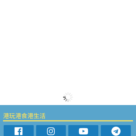
港玩港食港生活