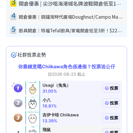
3
開倉優惠 | 尖沙咀海港城名牌波鞋開倉低至1折！On鞋$899起／Joy&Peace鞋履$98起
4
開倉優惠｜銅鑼灣時代廣場Doughnut/Campo Marzio開倉低至1折！背囊、書包、手袋劈價$200起
5
廚具開倉｜特福Tefal廚具/家電開倉低至3折！$220起買平底鍋/炒鑊/湯煲！電飯煲/吸塵機/燙斗$418起