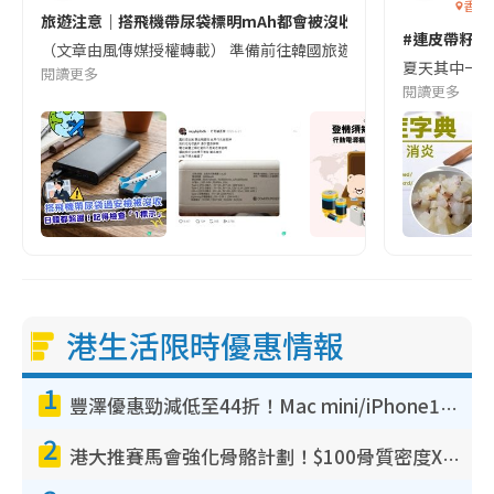
香港
旅遊注意｜搭飛機帶尿袋標明mAh都會被沒收😱出發前切記檢查「1
#連皮帶籽都
（文章由風傳媒授權轉載） 準備前往韓國旅遊的民眾，近期要特別留
夏天其中一種時
閱讀更多
閱讀更多
港生活限時優惠情報
1
豐澤優惠勁減低至44折！Mac mini/iPhone17Pro大減價！廚房家電$220起
2
港大推賽馬會強化骨骼計劃！$100骨質密度X光檢查 完成免費運動訓練送超市禮券！附參加資格