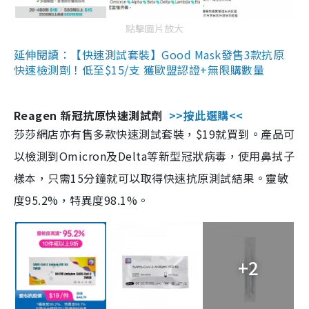
點擊圖片放大
延伸閱讀：【快速測試套裝】Good Mask發售3款抗原
快速檢測劑！低至$15/支 獲歐盟認證+無限購數量
Reagen 新冠抗原快速測試劑
>>按此選購<<
莎莎網店亦有售多款快速測試套裝，$19就買到。產品可
以檢測到Omicron及Delta等新型冠狀病毒，使用鼻拭子
樣本，只需15分鐘就可以取得快速抗原測試結果。靈敏
度95.2%，特異度98.1%。
+2