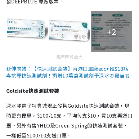
發DEEPBLUE 原廠版本。
+2
點擊圖片放大
延伸閱讀：【快速測試套裝】香港口罩廠acc+推$18病
毒抗原快速測試劑！捐贈10萬盒測試劑予深水埗露宿者
Goldsite快速測試套裝
深水埗電子特賣城現正發售Goldsite快速測試套裝，現
時更有優惠，$100/10支，平均每支$10，買10支再送口
罩。另外有售YHLO及Green Spring的快速測試套裝，
一樣低至$100/10支送口罩。