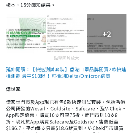
樣本，15分鐘知結果。
+2
點擊圖片放大
延伸閱讀：【快速測試套裝】香港口罩品牌開賣2款快速
檢測劑 最平$18起 ！可檢測Delta/Omicron病毒
億世家
億家世門市及App現已有售6款快速測試套裝，包括香港
公司研發的Wesail、Goldsite、Safecare、及V-Chek。
App限定優惠，購買10支可享75折，而門市則10支8
折。現凡於App購買Safecare及Goldsite，售價低至
$186.7，平均每支只需$18.6就買到。V-Chek門市購買