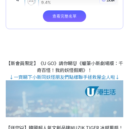
【新會員限定】《U GO》請你睇👹《蠟筆小新劇場版：千
奇百怪！我的妖怪假期》！
↓一齊睇下小新同妖怪朋友們點樣聯手拯救屋企人啦↓
【送您🐯】韓國超人氣文創品牌MUZIK TIGER 冰感風扇！