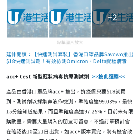
+2
點擊圖片放大
延伸閱讀：【快速測試套裝】香港口罩品牌Savewo推出
$18快速測試劑！有效檢測Omicron、Delta變種病毒
acc+ test 新型冠狀病毒抗原測試劑
>>按此選購<<
產品由香港口罩品牌acc+ 推出，抗疫價只要$18就買
到。測試劑以採集鼻液作檢測，準確度達99.03%，最快
15分鐘知道結果，而且準確度高達97.25%。目前未有限
購數量，需要大量購入的朋友可留意。不過訂單預計會
在確認後10至21日出貨，如acc+版本賣完，將有機會改