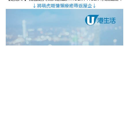
↓將萌虎嘅慵懶療癒帶返屋企↓