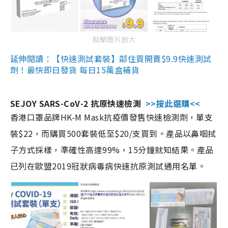
點擊圖片放大
延伸閱讀：【快速測試套裝】鄰住買開賣$9.9快速測試
劑！最快即日發貨 每日15萬盒補貨
SEJOY SARS-CoV-2 抗原快速檢測
>>按此選購<<
香港口罩品牌HK-M Mask抗疫價發售快速檢測劑，單支
裝$22，而購買500套裝低至$20/支買到。產品以鼻咽拭
子方式採樣，準確性高達99%，15分鐘就知結果。產品
已列在歐盟2019冠狀病毒病快速抗原測試通用名單。