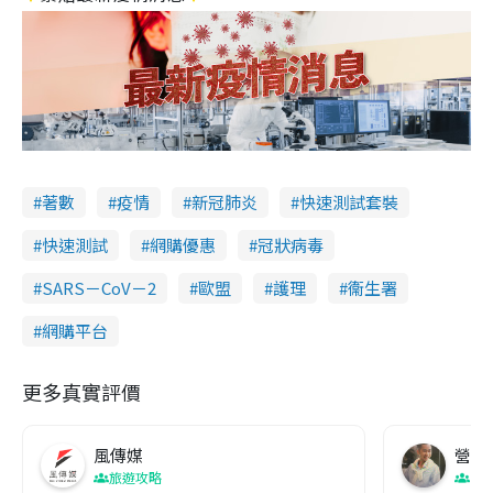
著數
疫情
新冠肺炎
快速測試套裝
快速測試
網購優惠
冠狀病毒
SARS－CoV－2
歐盟
護理
衞生署
網購平台
更多真實評價
風傳媒
營養教
旅遊攻略
生