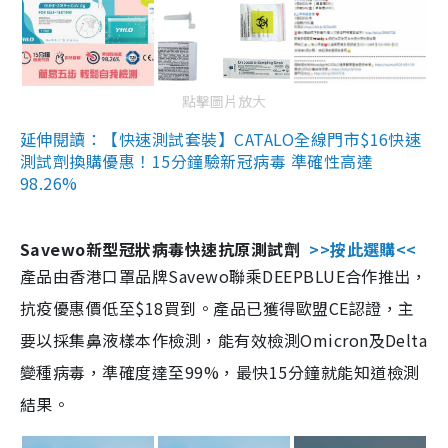
點擊圖片放大
延伸閱讀：【快速測試套裝】CATALO全線門市$16快速
測試劑換購優惠！15分鐘驗新冠病毒 準確性高達
98.26%
Savewo新型冠狀病毒快速抗原測試劑
>>按此選購<<
產品由香港口罩品牌Savewo聯乘DEEPBLUE合作推出，
抗疫優惠價低至$18買到。產品已獲得歐盟CE認證，主
要以採集鼻液樣本作檢測，能有效檢測Omicron及Delta
變種病毒，準確度達至99%，最快15分鐘就能知道檢測
結果。