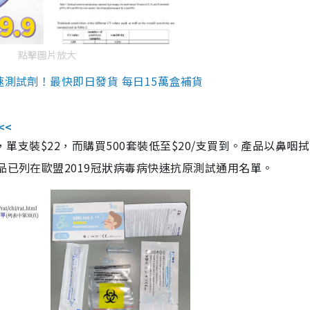
點擊圖片放大
速測試劑！最快即日發貨 每日15萬盒補貨
<<
，單支裝$22，而購買500套裝低至$20/支買到。產品以鼻咽
品已列在歐盟2019冠狀病毒病快速抗原測試通用名單。