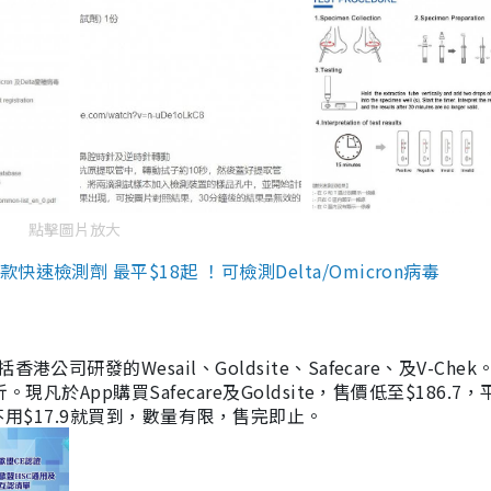
點擊圖片放大
檢測劑 最平$18起 ！可檢測Delta/Omicron病毒
研發的Wesail、Goldsite、Safecare、及V-Chek。
凡於App購買Safecare及Goldsite，售價低至$186.7
均不用$17.9就買到，數量有限，售完即止。