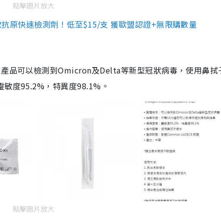
點擊圖片放大
3款抗原快速檢測劑！低至$15/支 獲歐盟認證+無限購數量
品可以檢測到Omicron及Delta等新型冠狀病毒，使用鼻拭
度95.2%，特異度98.1%。
點擊圖片放大