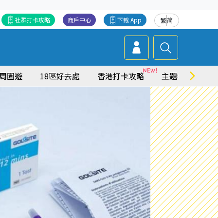
社群打卡攻略
商戶中心
下載 App
繁
简
周圍遊
18區好去處
香港打卡攻略
主題特集