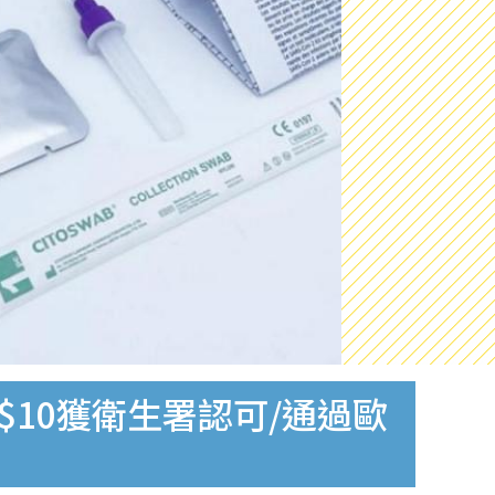
$10獲衛生署認可/通過歐