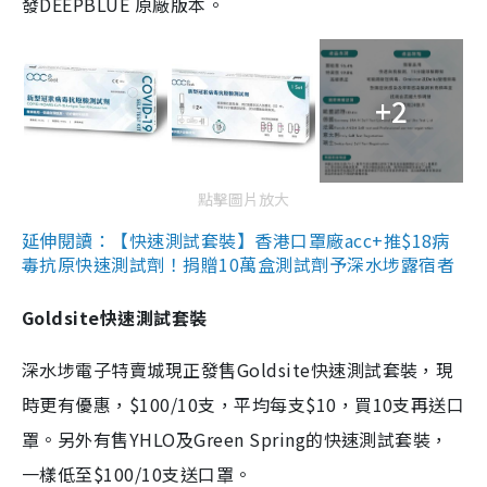
發DEEPBLUE 原廠版本。
+2
點擊圖片放大
延伸閱讀：【快速測試套裝】香港口罩廠acc+推$18病
毒抗原快速測試劑！捐贈10萬盒測試劑予深水埗露宿者
Goldsite快速測試套裝
深水埗電子特賣城現正發售Goldsite快速測試套裝，現
時更有優惠，$100/10支，平均每支$10，買10支再送口
罩。另外有售YHLO及Green Spring的快速測試套裝，
一樣低至$100/10支送口罩。