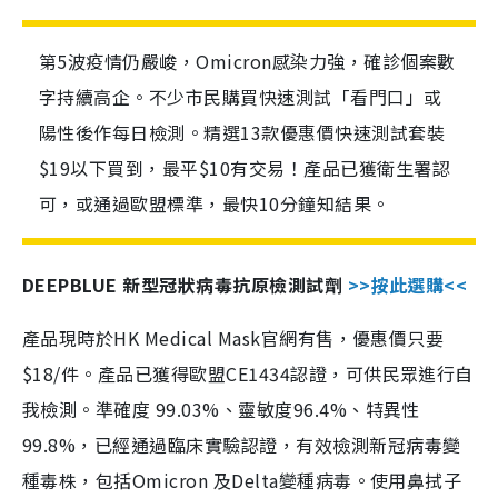
第5波疫情仍嚴峻，Omicron感染力強，確診個案數
字持續高企。不少市民購買快速測試「看門口」或
陽性後作每日檢測。精選13款優惠價快速測試套裝
$19以下買到，最平$10有交易！產品已獲衛生署認
可，或通過歐盟標準，最快10分鐘知結果。
DEEPBLUE 新型冠狀病毒抗原檢測試劑
>>按此選購<<
產品現時於HK Medical Mask官網有售，優惠價只要
$18/件。產品已獲得歐盟CE1434認證，可供民眾進行自
我檢測。準確度 99.03%、靈敏度96.4%、特異性
99.8%，已經通過臨床實驗認證，有效檢測新冠病毒變
種毒株，包括Omicron 及Delta變種病毒。使用鼻拭子