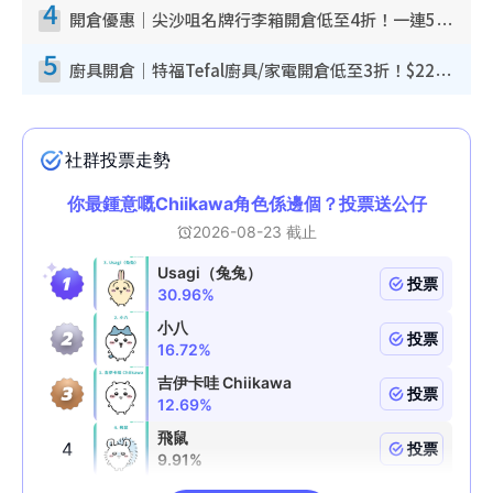
4
開倉優惠｜尖沙咀名牌行李箱開倉低至4折！一連5日 American Tourister/ace./Hallmark $200起！
5
廚具開倉｜特福Tefal廚具/家電開倉低至3折！$220起買平底鍋/炒鑊/湯煲！電飯煲/吸塵機/燙斗$418起