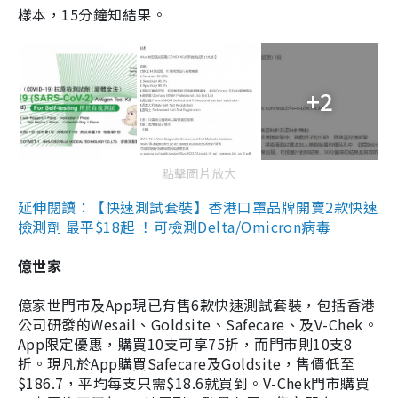
樣本，15分鐘知結果。
+2
點擊圖片放大
延伸閱讀：【快速測試套裝】香港口罩品牌開賣2款快速
檢測劑 最平$18起 ！可檢測Delta/Omicron病毒
億世家
億家世門市及App現已有售6款快速測試套裝，包括香港
公司研發的Wesail、Goldsite、Safecare、及V-Chek。
App限定優惠，購買10支可享75折，而門市則10支8
折。現凡於App購買Safecare及Goldsite，售價低至
$186.7，平均每支只需$18.6就買到。V-Chek門市購買