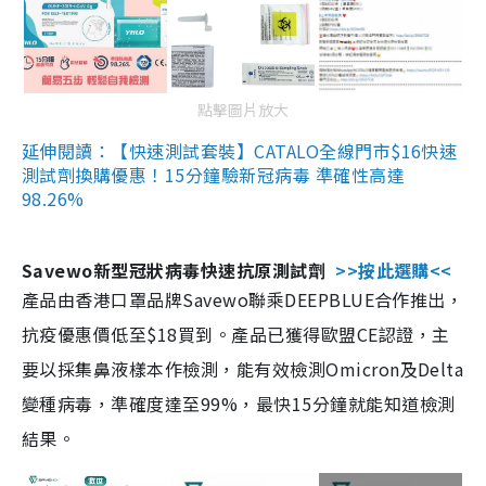
點擊圖片放大
延伸閱讀：【快速測試套裝】CATALO全線門市$16快速
測試劑換購優惠！15分鐘驗新冠病毒 準確性高達
98.26%
Savewo新型冠狀病毒快速抗原測試劑
>>按此選購<<
產品由香港口罩品牌Savewo聯乘DEEPBLUE合作推出，
抗疫優惠價低至$18買到。產品已獲得歐盟CE認證，主
要以採集鼻液樣本作檢測，能有效檢測Omicron及Delta
變種病毒，準確度達至99%，最快15分鐘就能知道檢測
結果。