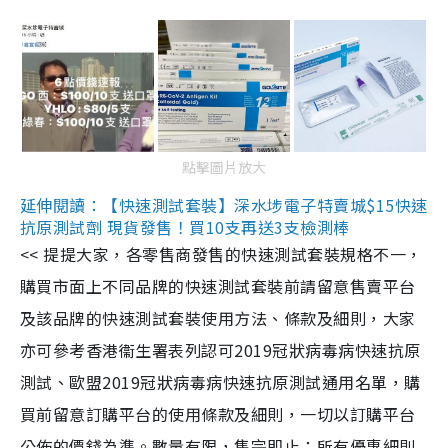
點擊圖片放大
延伸閱讀：【快速測試套裝】深水埗電子特賣城$15快速
抗原測試劑 現貨發售！買10支再送3支檢測棒
<< 提提大家，各零售商發售的快速測試套裝規格不一，
購買市面上不同品牌的快速測試套裝前請留意售賣平台
及該品牌的快速測試套裝使用方法、條款及細則，大家
亦可參考香港衞生署表列認可2019冠狀病毒病快速抗原
測試、歐盟2019冠狀病毒病快速抗原測試通用名單，購
買前留意訂購平台的使用條款及細則，一切以訂購平台
公佈的價錢為準。數量有限，售完即止；所有優惠細則