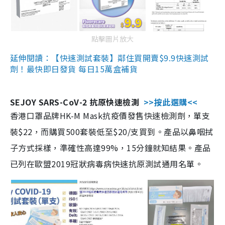
點擊圖片放大
延伸閱讀：【快速測試套裝】鄰住買開賣$9.9快速測試
劑！最快即日發貨 每日15萬盒補貨
SEJOY SARS-CoV-2 抗原快速檢測
>>按此選購<<
香港口罩品牌HK-M Mask抗疫價發售快速檢測劑，單支
裝$22，而購買500套裝低至$20/支買到。產品以鼻咽拭
子方式採樣，準確性高達99%，15分鐘就知結果。產品
已列在歐盟2019冠狀病毒病快速抗原測試通用名單。