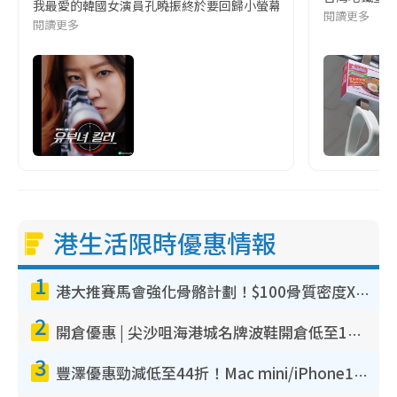
我最愛的韓國女演員孔曉振終於要回歸小螢幕啦!這次的劇本改編自同名
閱讀更多
閱讀更多
港生活限時優惠情報
1
港大推賽馬會強化骨骼計劃！$100骨質密度X光檢查 完成免費運動訓練送超市禮券！附參加資格
2
開倉優惠 | 尖沙咀海港城名牌波鞋開倉低至1折！On鞋$899起／Joy&Peace鞋履$98起
3
豐澤優惠勁減低至44折！Mac mini/iPhone17Pro大減價！廚房家電$220起