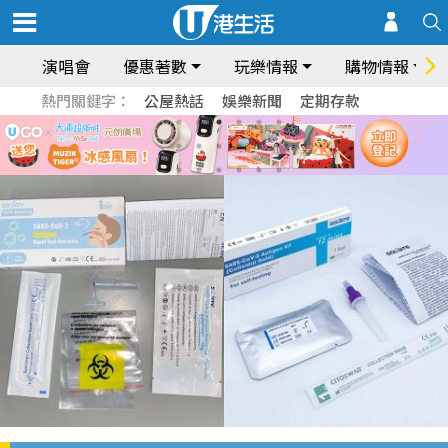
演唱會
優惠著數
玩樂情報
購物情報
熱門關鍵字：
公屋熱話
娛樂新聞
定期存款