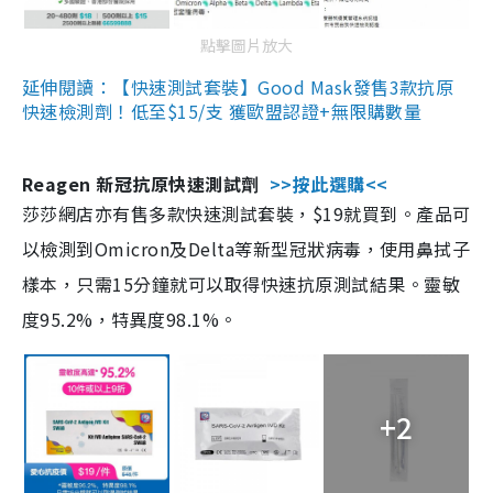
點擊圖片放大
延伸閱讀：【快速測試套裝】Good Mask發售3款抗原
快速檢測劑！低至$15/支 獲歐盟認證+無限購數量
Reagen 新冠抗原快速測試劑
>>按此選購<<
莎莎網店亦有售多款快速測試套裝，$19就買到。產品可
以檢測到Omicron及Delta等新型冠狀病毒，使用鼻拭子
樣本，只需15分鐘就可以取得快速抗原測試結果。靈敏
度95.2%，特異度98.1%。
+2