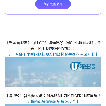
【新會員限定】《U GO》請你睇👹《蠟筆小新劇場版：千
奇百怪！我的妖怪假期》！
↓一齊睇下小新同妖怪朋友們點樣聯手拯救屋企人啦↓
【送您🐯】韓國超人氣文創品牌MUZIK TIGER 冰感風扇！
↓將萌虎嘅慵懶療癒帶返屋企↓