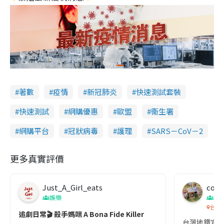
著數
疫情
新冠肺炎
快速測試套裝
快速測試
網購優惠
歐盟
衞生署
網購平台
冠狀病毒
護理
SARS－CoV－2
更多真實評價
Just_A_Girl_eats
co c
娛樂
吹
台灣
追劇日常🎬 殺手媽咪 A Bona Fide Killer
台灣地鐵宣