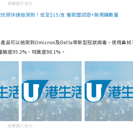
點擊圖片放大
3款抗原快速檢測劑！低至$15/支 獲歐盟認證+無限購數量
品可以檢測到Omicron及Delta等新型冠狀病毒，使用鼻拭
度95.2%，特異度98.1%。
點擊圖片放大