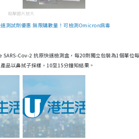
點擊圖片放大
測試劑優惠 無限購數量！可檢測Omicron病毒
are SARS-Cov-2 抗原快速檢測盒，每20劑獨立包裝為1個單位
5。產品以鼻拭子採樣，10至15分鐘知結果。