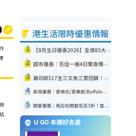
港生活限時優惠情報
1
作
【8月生日優惠2026】全港85大食買玩著數攻略 自助餐/火鍋放題同行免費＋誠品/DONKI送現金券
標
2
超市優惠｜百佳一連4日驚喜價低至64折 精選貨品$6.5起！指定周末分店免費試食+送$20現金券
3
壽司郎$17生三文魚三貫回歸！8月期間限定創業祭 $10白碟優惠／$12大切長鰭大吞拿魚腩
4
廚具優惠｜普樂氏/意美廚/Buffalo廚具低至3折！$89起買煎鍋／炒鑊／個人鍋 同場小家電激減至$99起
5
我檢
開倉優惠｜馬拉松開倉低至3折！直擊$99起買adidas／New Balance／Puma鞋款 STANLEY保溫杯劈價至$119起
包括
U GO 本週好去處