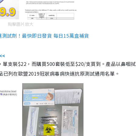
點擊圖片放大
速測試劑！最快即日發貨 每日15萬盒補貨
<<
，單支裝$22，而購買500套裝低至$20/支買到。產品以鼻咽
品已列在歐盟2019冠狀病毒病快速抗原測試通用名單。