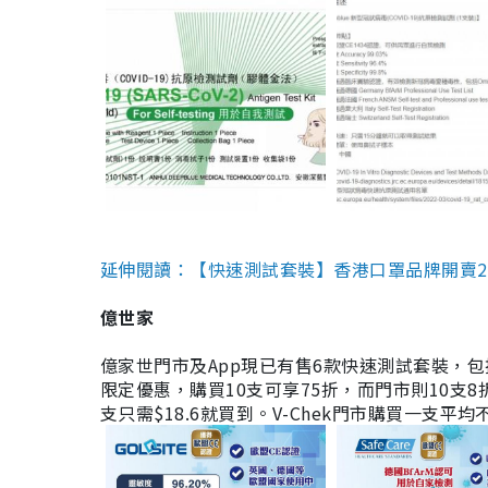
延伸閱讀：【快速測試套裝】香港口罩品牌開賣2款快速
億世家
億家世門市及App現已有售6款快速測試套裝，包括香港公司
限定優惠，購買10支可享75折，而門市則10支8折。現
支只需$18.6就買到。V-Chek門市購買一支平