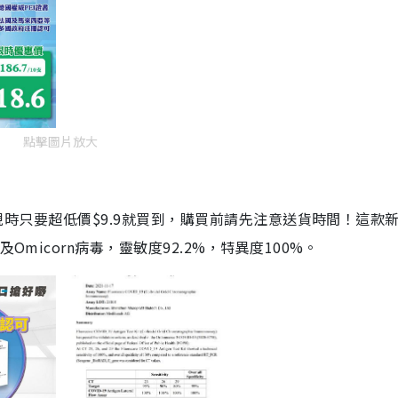
點擊圖片放大
劑，現時只要超低價$9.9就買到，購買前請先注意送貨時間！這款
Omicorn病毒，靈敏度92.2%，特異度100%。