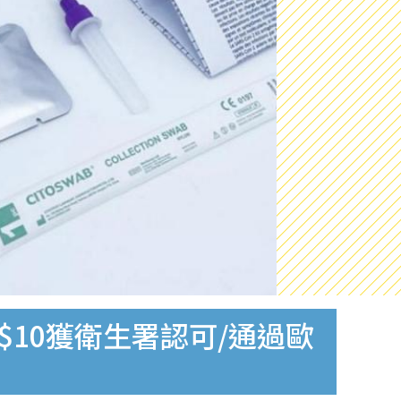
$10獲衛生署認可/通過歐