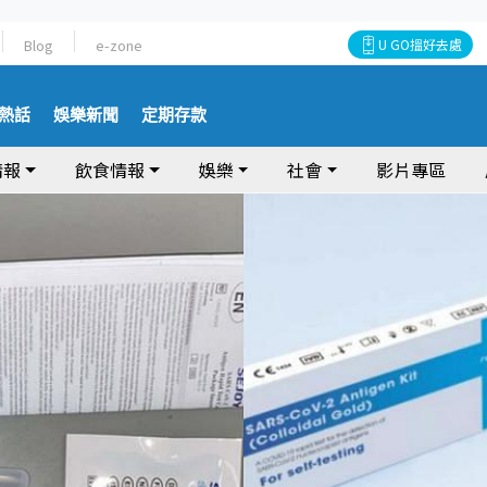
Blog
e-zone
U GO搵好去處
熱話
娛樂新聞
定期存款
情報
飲食情報
娛樂
社會
影片專區