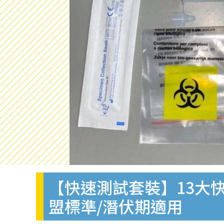
【快速測試套裝】13大快
盟標準/潛伏期適用