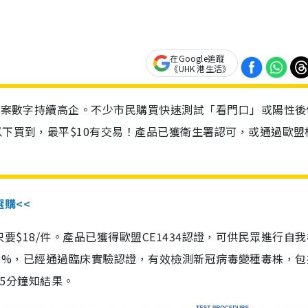
在Google追蹤
《UHK 港生活》
診個案數字持續高企。不少市民購買快速測試「看門口」或陽性後
以下買到，最平$10有交易！產品已獲衛生署認可，或通過歐盟
選購<<
惠價只要$18/件。產品已獲得歐盟CE1434認證，可供民眾進行自
性99.8%，已經通過臨床實驗認證，有效檢測新冠病毒變種毒株，
，15分鐘知結果。