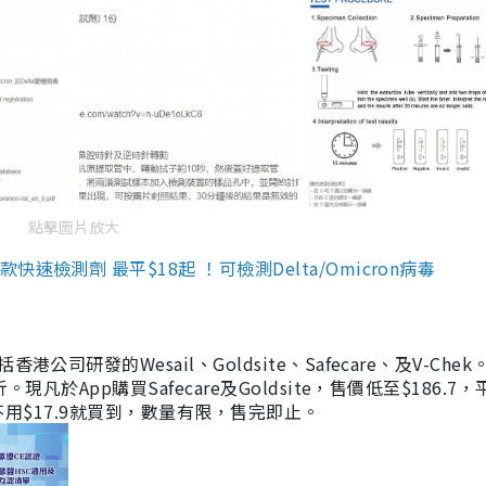
點擊圖片放大
檢測劑 最平$18起 ！可檢測Delta/Omicron病毒
研發的Wesail、Goldsite、Safecare、及V-Chek。
凡於App購買Safecare及Goldsite，售價低至$186.7
均不用$17.9就買到，數量有限，售完即止。