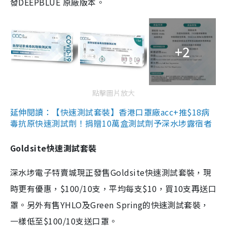
發DEEPBLUE 原廠版本。
+2
點擊圖片放大
延伸閱讀：【快速測試套裝】香港口罩廠acc+推$18病
毒抗原快速測試劑！捐贈10萬盒測試劑予深水埗露宿者
Goldsite快速測試套裝
深水埗電子特賣城現正發售Goldsite快速測試套裝，現
時更有優惠，$100/10支，平均每支$10，買10支再送口
罩。另外有售YHLO及Green Spring的快速測試套裝，
一樣低至$100/10支送口罩。