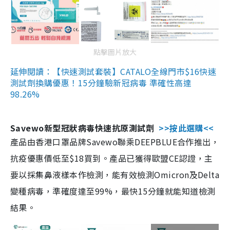
點擊圖片放大
延伸閱讀：【快速測試套裝】CATALO全線門市$16快速
測試劑換購優惠！15分鐘驗新冠病毒 準確性高達
98.26%
Savewo新型冠狀病毒快速抗原測試劑
>>按此選購<<
產品由香港口罩品牌Savewo聯乘DEEPBLUE合作推出，
抗疫優惠價低至$18買到。產品已獲得歐盟CE認證，主
要以採集鼻液樣本作檢測，能有效檢測Omicron及Delta
變種病毒，準確度達至99%，最快15分鐘就能知道檢測
結果。