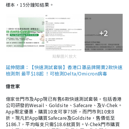
樣本，15分鐘知結果。
+2
點擊圖片放大
延伸閱讀：【快速測試套裝】香港口罩品牌開賣2款快速
檢測劑 最平$18起 ！可檢測Delta/Omicron病毒
億世家
億家世門市及App現已有售6款快速測試套裝，包括香港
公司研發的Wesail、Goldsite、Safecare、及V-Chek。
App限定優惠，購買10支可享75折，而門市則10支8
折。現凡於App購買Safecare及Goldsite，售價低至
$186.7，平均每支只需$18.6就買到。V-Chek門市購買