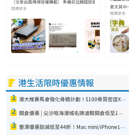
（文章由風傳媒授權轉載） 準備前往韓國旅遊的民眾，近期要特別留
夏天其中一種時
閱讀更多
閱讀更多
港生活限時優惠情報
1
港大推賽馬會強化骨骼計劃！$100骨質密度X光檢查 完成免費運動訓練送超市禮券！附參加資格
2
開倉優惠 | 尖沙咀海港城名牌波鞋開倉低至1折！On鞋$899起／Joy&Peace鞋履$98起
3
豐澤優惠勁減低至44折！Mac mini/iPhone17Pro大減價！廚房家電$220起