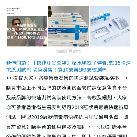
點擊圖片放大
延伸閱讀：【快速測試套裝】深水埗電子特賣城$15快速
抗原測試劑 現貨發售！買10支再送3支檢測棒
<< 提提大家，各零售商發售的快速測試套裝規格不一，
購買市面上不同品牌的快速測試套裝前請留意售賣平台
及該品牌的快速測試套裝使用方法、條款及細則，大家
亦可參考香港衞生署表列認可2019冠狀病毒病快速抗原
測試、歐盟2019冠狀病毒病快速抗原測試通用名單，購
買前留意訂購平台的使用條款及細則，一切以訂購平台
公佈的價錢為準。數量有限，售完即止；所有優惠細則