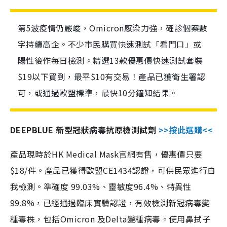
第5波疫情仍嚴峻，Omicron感染力強，確診個案數
字持續高企。不少市民購買快速測試「看門口」或
陽性後作每日檢測。精選13款優惠價快速測試套裝
$19以下買到，最平$10有交易！產品已獲衛生署認
可，或通過歐盟標準，最快10分鐘知結果。
DEEPBLUE 新型冠狀病毒抗原檢測試劑
>>按此選購<<
產品現時於HK Medical Mask官網有售，優惠價只要
$18/件。產品已獲得歐盟CE1434認證，可供民眾進行自
我檢測。準確度 99.03%、靈敏度96.4%、特異性
99.8%，已經通過臨床實驗認證，有效檢測新冠病毒變
種毒株，包括Omicron 及Delta變種病毒。使用鼻拭子