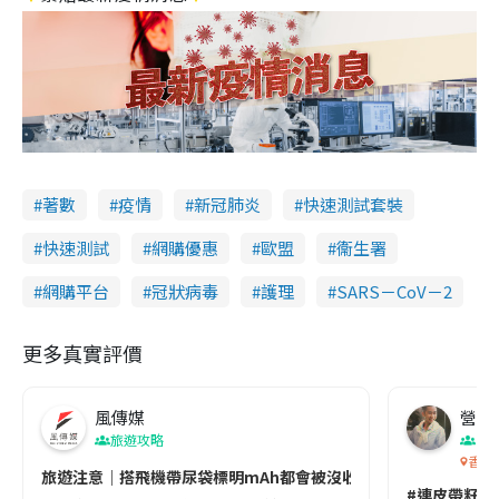
著數
疫情
新冠肺炎
快速測試套裝
快速測試
網購優惠
歐盟
衞生署
網購平台
冠狀病毒
護理
SARS－CoV－2
更多真實評價
風傳媒
營養教
旅遊攻略
生
香港
旅遊注意｜搭飛機帶尿袋標明mAh都會被沒收😱出發前切記檢查「1
#連皮帶籽都