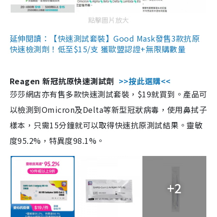
點擊圖片放大
延伸閱讀：【快速測試套裝】Good Mask發售3款抗原
快速檢測劑！低至$15/支 獲歐盟認證+無限購數量
Reagen 新冠抗原快速測試劑
>>按此選購<<
莎莎網店亦有售多款快速測試套裝，$19就買到。產品可
以檢測到Omicron及Delta等新型冠狀病毒，使用鼻拭子
樣本，只需15分鐘就可以取得快速抗原測試結果。靈敏
度95.2%，特異度98.1%。
+2