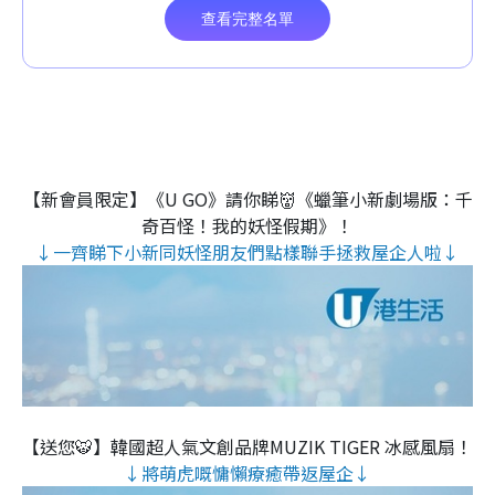
【新會員限定】《U GO》請你睇👹《蠟筆小新劇場版：千
奇百怪！我的妖怪假期》！
↓一齊睇下小新同妖怪朋友們點樣聯手拯救屋企人啦↓
【送您🐯】韓國超人氣文創品牌MUZIK TIGER 冰感風扇！
↓將萌虎嘅慵懶療癒帶返屋企↓