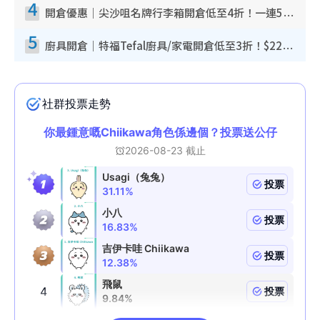
4
開倉優惠｜尖沙咀名牌行李箱開倉低至4折！一連5日 American Tourister/ace./Hallmark $200起！
5
廚具開倉｜特福Tefal廚具/家電開倉低至3折！$220起買平底鍋/炒鑊/湯煲！電飯煲/吸塵機/燙斗$418起