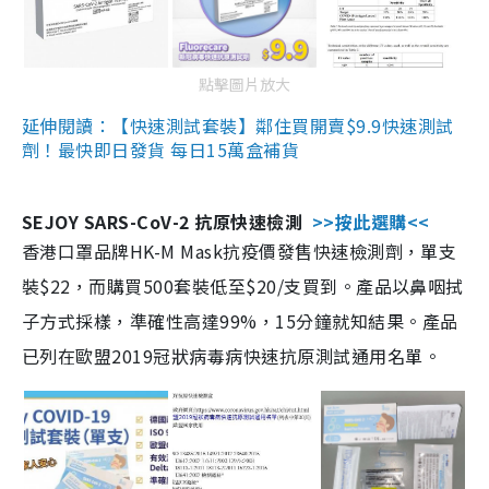
點擊圖片放大
延伸閱讀：【快速測試套裝】鄰住買開賣$9.9快速測試
劑！最快即日發貨 每日15萬盒補貨
SEJOY SARS-CoV-2 抗原快速檢測
>>按此選購<<
香港口罩品牌HK-M Mask抗疫價發售快速檢測劑，單支
裝$22，而購買500套裝低至$20/支買到。產品以鼻咽拭
子方式採樣，準確性高達99%，15分鐘就知結果。產品
已列在歐盟2019冠狀病毒病快速抗原測試通用名單。