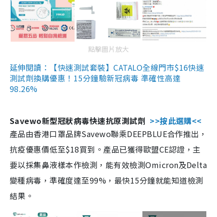
點擊圖片放大
延伸閱讀：【快速測試套裝】CATALO全線門市$16快速
測試劑換購優惠！15分鐘驗新冠病毒 準確性高達
98.26%
Savewo新型冠狀病毒快速抗原測試劑
>>按此選購<<
產品由香港口罩品牌Savewo聯乘DEEPBLUE合作推出，
抗疫優惠價低至$18買到。產品已獲得歐盟CE認證，主
要以採集鼻液樣本作檢測，能有效檢測Omicron及Delta
變種病毒，準確度達至99%，最快15分鐘就能知道檢測
結果。