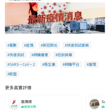
著數
疫情
新冠肺炎
快速測試套裝
快速測試
網購優惠
冠狀病毒
SARS－CoV－2
衞生署
網購平台
護理
歐盟
更多真實評價
風傳媒
Soul
旅遊攻略
生