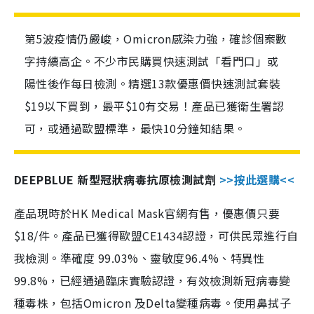
第5波疫情仍嚴峻，Omicron感染力強，確診個案數
字持續高企。不少市民購買快速測試「看門口」或
陽性後作每日檢測。精選13款優惠價快速測試套裝
$19以下買到，最平$10有交易！產品已獲衛生署認
可，或通過歐盟標準，最快10分鐘知結果。
DEEPBLUE 新型冠狀病毒抗原檢測試劑
>>按此選購<<
產品現時於HK Medical Mask官網有售，優惠價只要
$18/件。產品已獲得歐盟CE1434認證，可供民眾進行自
我檢測。準確度 99.03%、靈敏度96.4%、特異性
99.8%，已經通過臨床實驗認證，有效檢測新冠病毒變
種毒株，包括Omicron 及Delta變種病毒。使用鼻拭子