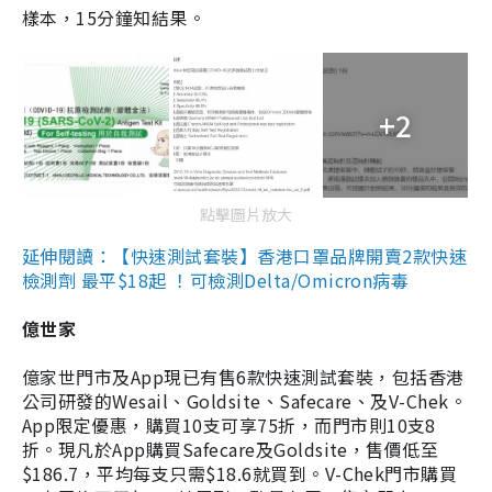
樣本，15分鐘知結果。
+2
點擊圖片放大
延伸閱讀：【快速測試套裝】香港口罩品牌開賣2款快速
檢測劑 最平$18起 ！可檢測Delta/Omicron病毒
億世家
億家世門市及App現已有售6款快速測試套裝，包括香港
公司研發的Wesail、Goldsite、Safecare、及V-Chek。
App限定優惠，購買10支可享75折，而門市則10支8
折。現凡於App購買Safecare及Goldsite，售價低至
$186.7，平均每支只需$18.6就買到。V-Chek門市購買