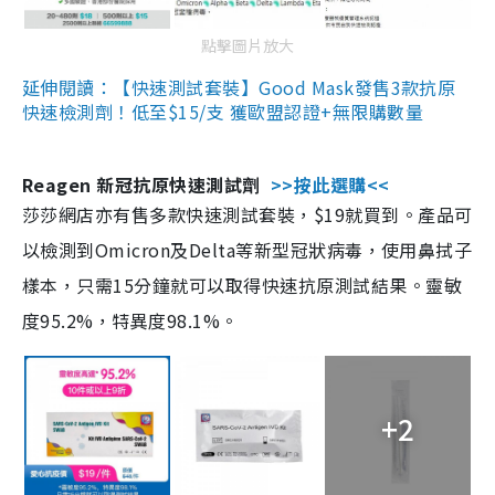
點擊圖片放大
延伸閱讀：【快速測試套裝】Good Mask發售3款抗原
快速檢測劑！低至$15/支 獲歐盟認證+無限購數量
Reagen 新冠抗原快速測試劑
>>按此選購<<
莎莎網店亦有售多款快速測試套裝，$19就買到。產品可
以檢測到Omicron及Delta等新型冠狀病毒，使用鼻拭子
樣本，只需15分鐘就可以取得快速抗原測試結果。靈敏
度95.2%，特異度98.1%。
+2