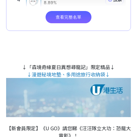
↓「森境奇緣夏日異想尋龍記」限定精品↓
↓漫遊秘境地墊、多用途旅行收納袋↓
【新會員限定】《U GO》請您睇《汪汪隊立大功：恐龍大
電影》！