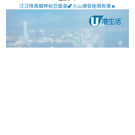
汪汪隊勇闖神秘恐龍島🦖火山爆發極限救援🔥