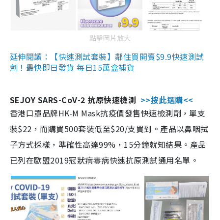
點擊圖片放大
延伸閱讀：【快速測試套裝】鄰住買開賣$9.9快速測試
劑！最快即日發貨 每日15萬盒補貨
SEJOY SARS-CoV-2 抗原快速檢測
>>按此選購<<
香港口罩品牌HK-M Mask抗疫價發售快速檢測劑，單支
裝$22，而購買500套裝低至$20/支買到。產品以鼻咽拭
子方式採樣，準確性高達99%，15分鐘就知結果。產品
已列在歐盟2019冠狀病毒病快速抗原測試通用名單。