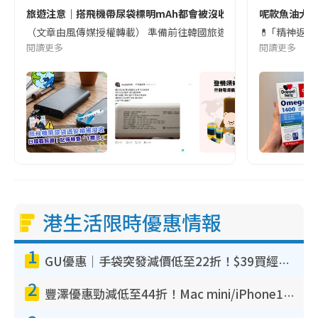
旅遊注意｜搭飛機帶尿袋標明mAh都會被沒收😱出發前切記檢查「1
呢款魚油大家
（文章由風傳媒授權轉載） 準備前往韓國旅遊的民眾，近期要特別留
💊 ｢精神返
閱讀更多
閱讀更多
港生活限時優惠情報
1
GU優惠｜手袋突發減價低至22折！$39買經典波士頓包/餃子袋！飾物同步減價$29起！
2
豐澤優惠勁減低至44折！Mac mini/iPhone17Pro大減價！廚房家電$220起