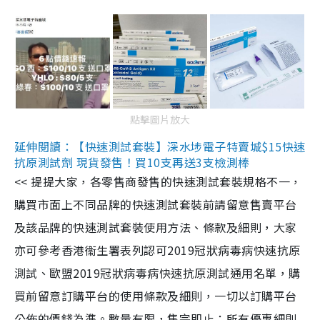
點擊圖片放大
延伸閱讀：【快速測試套裝】深水埗電子特賣城$15快速
抗原測試劑 現貨發售！買10支再送3支檢測棒
<< 提提大家，各零售商發售的快速測試套裝規格不一，
購買市面上不同品牌的快速測試套裝前請留意售賣平台
及該品牌的快速測試套裝使用方法、條款及細則，大家
亦可參考香港衞生署表列認可2019冠狀病毒病快速抗原
測試、歐盟2019冠狀病毒病快速抗原測試通用名單，購
買前留意訂購平台的使用條款及細則，一切以訂購平台
公佈的價錢為準。數量有限，售完即止；所有優惠細則