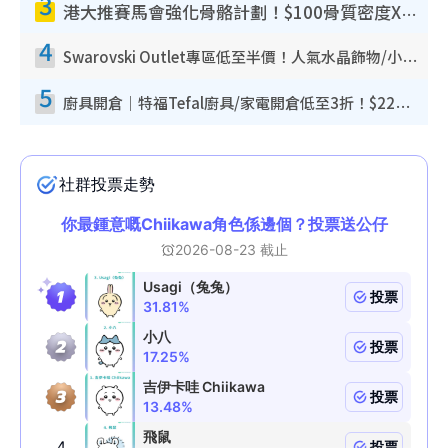
3
港大推賽馬會強化骨骼計劃！$100骨質密度X光檢查 完成免費運動訓練送超市禮券！附參加資格
4
Swarovski Outlet專區低至半價！人氣水晶飾物/小擺設$138起！迪士尼款/水晶高跟鞋都有平
5
廚具開倉｜特福Tefal廚具/家電開倉低至3折！$220起買平底鍋/炒鑊/湯煲！電飯煲/吸塵機/燙斗$418起