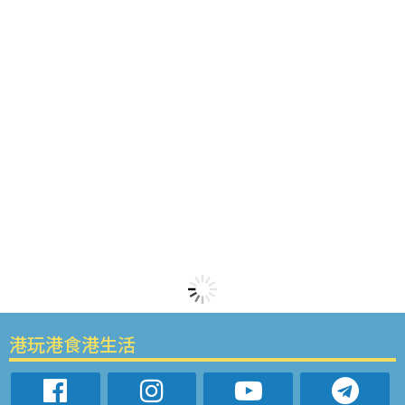
港玩港食港生活