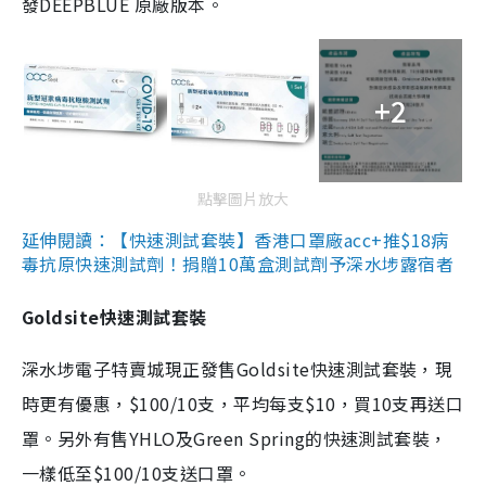
發DEEPBLUE 原廠版本。
+2
點擊圖片放大
延伸閱讀：【快速測試套裝】香港口罩廠acc+推$18病
毒抗原快速測試劑！捐贈10萬盒測試劑予深水埗露宿者
Goldsite快速測試套裝
深水埗電子特賣城現正發售Goldsite快速測試套裝，現
時更有優惠，$100/10支，平均每支$10，買10支再送口
罩。另外有售YHLO及Green Spring的快速測試套裝，
一樣低至$100/10支送口罩。