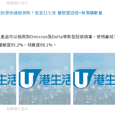
點擊圖片放大
3款抗原快速檢測劑！低至$15/支 獲歐盟認證+無限購數量
品可以檢測到Omicron及Delta等新型冠狀病毒，使用鼻拭
度95.2%，特異度98.1%。
點擊圖片放大