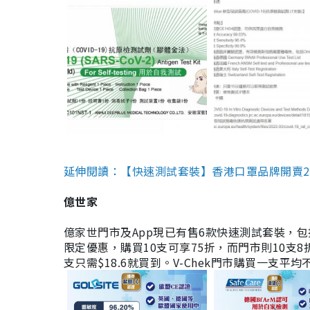
延伸閱讀：【快速測試套裝】香港口罩品牌開賣2款快速
億世家
億家世門市及App現已有售6款快速測試套裝，包括香港公司
限定優惠，購買10支可享75折，而門市則10支8折。現
支只需$18.6就買到。V-Chek門市購買一支平