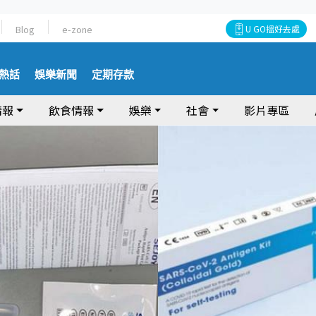
Blog
e-zone
U GO搵好去處
熱話
娛樂新聞
定期存款
情報
飲食情報
娛樂
社會
影片專區