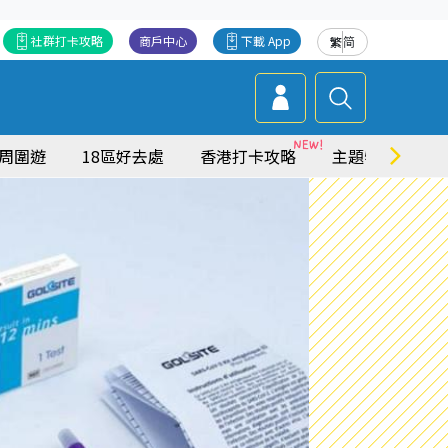
社群打卡攻略
商戶中心
下載 App
繁
简
周圍遊
18區好去處
香港打卡攻略
主題特集