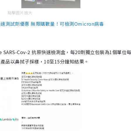
點擊圖片放大
測試劑優惠 無限購數量！可檢測Omicron病毒
are SARS-Cov-2 抗原快速檢測盒，每20劑獨立包裝為1個單位
5。產品以鼻拭子採樣，10至15分鐘知結果。