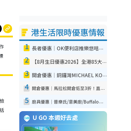
港生活限時優惠情報
1
作
長者優惠｜OK便利店推樂悠咭優惠！買麵包/牛奶/保健品拍卡即減
標
2
【8月生日優惠2026】全港85大食買玩著數攻略 自助餐/火鍋放題同行免費＋誠品/DONKI送現金券
3
開倉優惠｜銅鑼灣MICHAEL KORS開倉低至17折！直擊$500起買手袋/銀包/鞋款 必買經典Jet Set系列
4
開倉優惠｜馬拉松開倉低至3折！直擊$99起買adidas／New Balance／Puma鞋款 STANLEY保溫杯劈價至$119起
5
我檢
廚具優惠｜普樂氏/意美廚/Buffalo廚具低至3折！$89起買煎鍋／炒鑊／個人鍋 同場小家電激減至$99起
包括
U GO 本週好去處