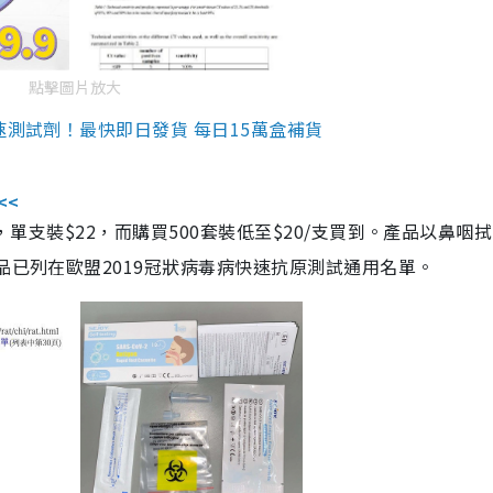
點擊圖片放大
速測試劑！最快即日發貨 每日15萬盒補貨
<<
，單支裝$22，而購買500套裝低至$20/支買到。產品以鼻咽
品已列在歐盟2019冠狀病毒病快速抗原測試通用名單。