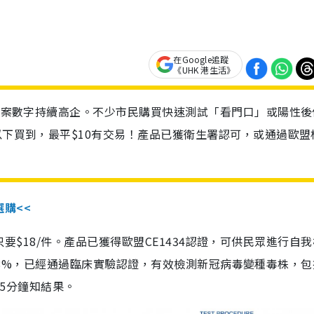
在Google追蹤
《UHK 港生活》
診個案數字持續高企。不少市民購買快速測試「看門口」或陽性後
以下買到，最平$10有交易！產品已獲衛生署認可，或通過歐盟
選購<<
惠價只要$18/件。產品已獲得歐盟CE1434認證，可供民眾進行自
性99.8%，已經通過臨床實驗認證，有效檢測新冠病毒變種毒株，
，15分鐘知結果。