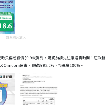
點擊圖片放大
劑，現時只要超低價$9.9就買到，購買前請先注意送貨時間！這款
Omicorn病毒，靈敏度92.2%，特異度100%。