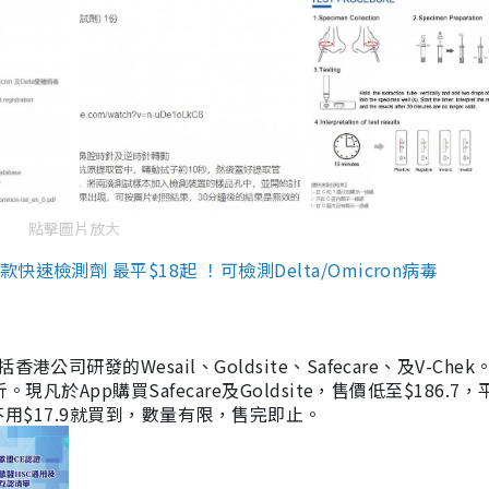
點擊圖片放大
檢測劑 最平$18起 ！可檢測Delta/Omicron病毒
研發的Wesail、Goldsite、Safecare、及V-Chek。
凡於App購買Safecare及Goldsite，售價低至$186.7
均不用$17.9就買到，數量有限，售完即止。