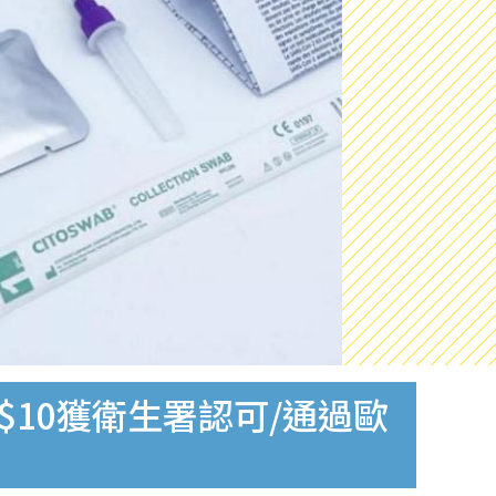
$10獲衛生署認可/通過歐