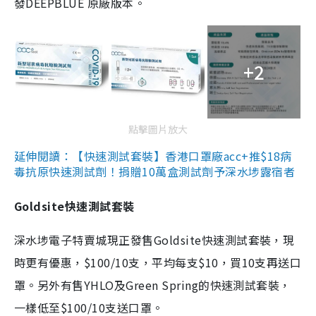
發DEEPBLUE 原廠版本。
+2
點擊圖片放大
延伸閱讀：【快速測試套裝】香港口罩廠acc+推$18病
毒抗原快速測試劑！捐贈10萬盒測試劑予深水埗露宿者
Goldsite快速測試套裝
深水埗電子特賣城現正發售Goldsite快速測試套裝，現
時更有優惠，$100/10支，平均每支$10，買10支再送口
罩。另外有售YHLO及Green Spring的快速測試套裝，
一樣低至$100/10支送口罩。