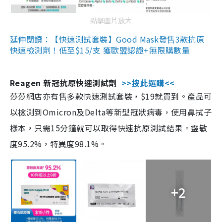
點擊圖片放大
延伸閱讀：【快速測試套裝】Good Mask發售3款抗原
快速檢測劑！低至$15/支 獲歐盟認證+無限購數量
Reagen 新冠抗原快速測試劑
>>按此選購<<
莎莎網店亦有售多款快速測試套裝，$19就買到。產品可
以檢測到Omicron及Delta等新型冠狀病毒，使用鼻拭子
樣本，只需15分鐘就可以取得快速抗原測試結果。靈敏
度95.2%，特異度98.1%。
+2