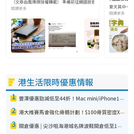
（文章由風傳媒授權轉載） 準備前往韓國旅遊的民眾，近期要特別留
夏天其中一種時
閱讀更多
閱讀更多
港生活限時優惠情報
1
豐澤優惠勁減低至44折！Mac mini/iPhone17Pro大減價！廚房家電$220起
2
港大推賽馬會強化骨骼計劃！$100骨質密度X光檢查 完成免費運動訓練送超市禮券！附參加資格
3
開倉優惠 | 尖沙咀海港城名牌波鞋開倉低至1折！On鞋$899起／Joy&Peace鞋履$98起