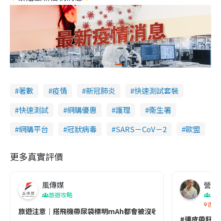
著數
疫情
新冠肺炎
快速測試套裝
快速測試
網購優惠
護理
衞生署
網購平台
冠狀病毒
SARS－CoV－2
歐盟
更多真實評價
風傳媒
營養教
旅遊攻略
生
香港
旅遊注意｜搭飛機帶尿袋標明mAh都會被沒收😱出發前切記檢查「1
#連皮帶籽都