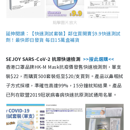
點擊圖片放大
延伸閱讀：【快速測試套裝】鄰住買開賣$9.9快速測試
劑！最快即日發貨 每日15萬盒補貨
SEJOY SARS-CoV-2 抗原快速檢測
>>按此選購<<
香港口罩品牌HK-M Mask抗疫價發售快速檢測劑，單支
裝$22，而購買500套裝低至$20/支買到。產品以鼻咽拭
子方式採樣，準確性高達99%，15分鐘就知結果。產品
已列在歐盟2019冠狀病毒病快速抗原測試通用名單。