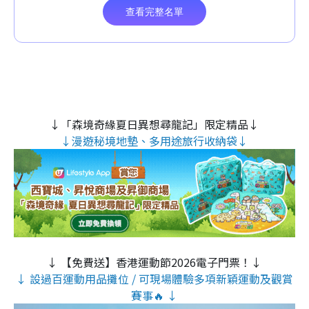
↓「森境奇緣夏日異想尋龍記」限定精品↓
↓漫遊秘境地墊、多用途旅行收納袋↓
↓ 【免費送】香港運動節2026電子門票！↓
↓ 設過百運動用品攤位 / 可現場體驗多項新穎運動及觀賞
賽事🔥 ↓