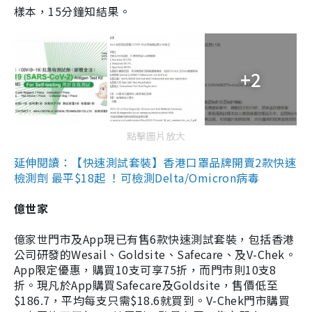
樣本，15分鐘知結果。
+2
點擊圖片放大
延伸閱讀：【快速測試套裝】香港口罩品牌開賣2款快速
檢測劑 最平$18起 ！可檢測Delta/Omicron病毒
億世家
億家世門市及App現已有售6款快速測試套裝，包括香港
公司研發的Wesail、Goldsite、Safecare、及V-Chek。
App限定優惠，購買10支可享75折，而門市則10支8
折。現凡於App購買Safecare及Goldsite，售價低至
$186.7，平均每支只需$18.6就買到。V-Chek門市購買