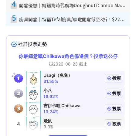
4
開倉優惠｜銅鑼灣時代廣場Doughnut/Campo Marzio開倉低至1折！背囊、書包、手袋劈價$200起
5
廚具開倉｜特福Tefal廚具/家電開倉低至3折！$220起買平底鍋/炒鑊/湯煲！電飯煲/吸塵機/燙斗$418起