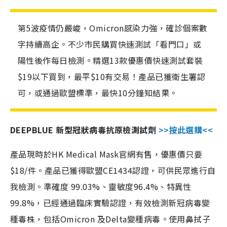
第5波疫情仍嚴峻，Omicron感染力強，確診個案數
字持續高企。不少市民購買快速測試「看門口」或
陽性後作每日檢測。精選13款優惠價快速測試套裝
$19以下買到，最平$10有交易！產品已獲衛生署認
可，或通過歐盟標準，最快10分鐘知結果。
DEEPBLUE 新型冠狀病毒抗原檢測試劑
>>按此選購<<
產品現時於HK Medical Mask官網有售，優惠價只要
$18/件。產品已獲得歐盟CE1434認證，可供民眾進行自
我檢測。準確度 99.03%、靈敏度96.4%、特異性
99.8%，已經通過臨床實驗認證，有效檢測新冠病毒變
種毒株，包括Omicron 及Delta變種病毒。使用鼻拭子