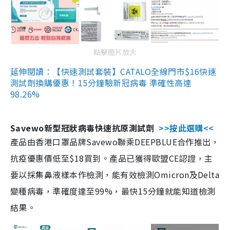
點擊圖片放大
延伸閱讀：【快速測試套裝】CATALO全線門市$16快速
測試劑換購優惠！15分鐘驗新冠病毒 準確性高達
98.26%
Savewo新型冠狀病毒快速抗原測試劑
>>按此選購<<
產品由香港口罩品牌Savewo聯乘DEEPBLUE合作推出，
抗疫優惠價低至$18買到。產品已獲得歐盟CE認證，主
要以採集鼻液樣本作檢測，能有效檢測Omicron及Delta
變種病毒，準確度達至99%，最快15分鐘就能知道檢測
結果。