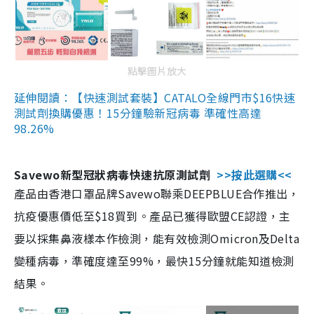
點擊圖片放大
延伸閱讀：【快速測試套裝】CATALO全線門市$16快速
測試劑換購優惠！15分鐘驗新冠病毒 準確性高達
98.26%
Savewo新型冠狀病毒快速抗原測試劑
>>按此選購<<
產品由香港口罩品牌Savewo聯乘DEEPBLUE合作推出，
抗疫優惠價低至$18買到。產品已獲得歐盟CE認證，主
要以採集鼻液樣本作檢測，能有效檢測Omicron及Delta
變種病毒，準確度達至99%，最快15分鐘就能知道檢測
結果。