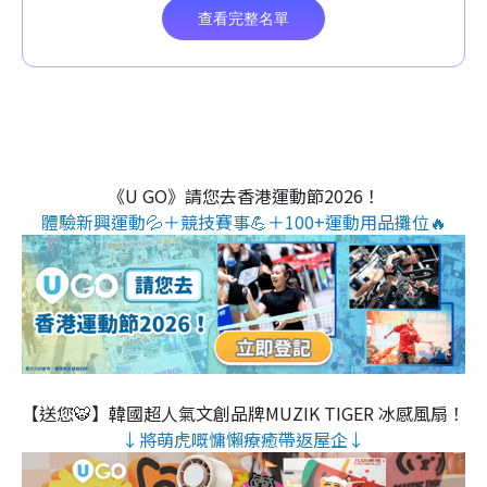
《U GO》請您去香港運動節2026！
體驗新興運動💦＋競技賽事💪＋100+運動用品攤位🔥
【送您🐯】韓國超人氣文創品牌MUZIK TIGER 冰感風扇！
↓將萌虎嘅慵懶療癒帶返屋企↓