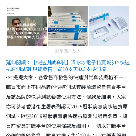
點擊圖片放大
延伸閱讀：【快速測試套裝】深水埗電子特賣城$15快速
抗原測試劑 現貨發售！買10支再送3支檢測棒
<< 提提大家，各零售商發售的快速測試套裝規格不一，
購買市面上不同品牌的快速測試套裝前請留意售賣平台
及該品牌的快速測試套裝使用方法、條款及細則，大家
亦可參考香港衞生署表列認可2019冠狀病毒病快速抗原
測試、歐盟2019冠狀病毒病快速抗原測試通用名單，購
買前留意訂購平台的使用條款及細則，一切以訂購平台
公佈的價錢為準。數量有限，售完即止；所有優惠細則