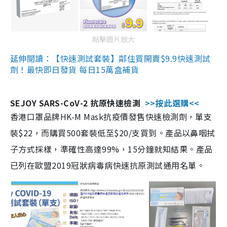
點擊圖片放大
延伸閱讀：【快速測試套裝】鄰住買開賣$9.9快速測試
劑！最快即日發貨 每日15萬盒補貨
SEJOY SARS-CoV-2 抗原快速檢測
>>按此選購<<
香港口罩品牌HK-M Mask抗疫價發售快速檢測劑，單支
裝$22，而購買500套裝低至$20/支買到。產品以鼻咽拭
子方式採樣，準確性高達99%，15分鐘就知結果。產品
已列在歐盟2019冠狀病毒病快速抗原測試通用名單。