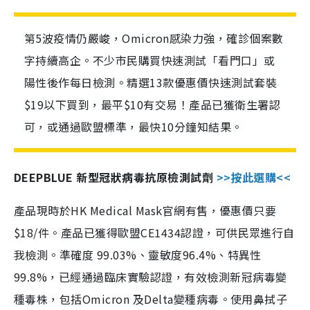
第5波疫情仍嚴峻，Omicron感染力強，確診個案數
字持續高企。不少市民購買快速測試「看門口」或
陽性後作每日檢測。精選13款優惠價快速測試套裝
$19以下買到，最平$10有交易！產品已獲衛生署認
可，或通過歐盟標準，最快10分鐘知結果。
DEEPBLUE 新型冠狀病毒抗原檢測試劑
>>按此選購<<
產品現時於HK Medical Mask官網有售，優惠價只要
$18/件。產品已獲得歐盟CE1434認證，可供民眾進行自
我檢測。準確度 99.03%、靈敏度96.4%、特異性
99.8%，已經通過臨床實驗認證，有效檢測新冠病毒變
種毒株，包括Omicron 及Delta變種病毒。使用鼻拭子