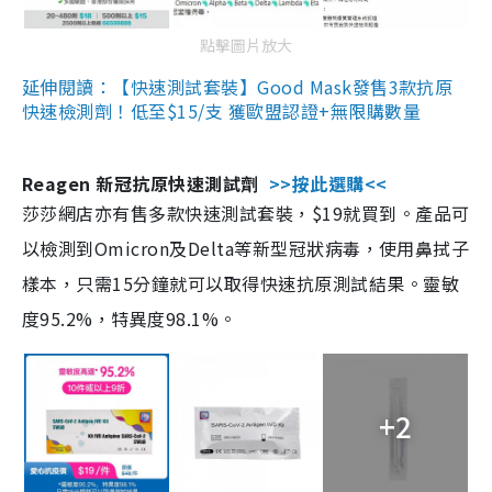
點擊圖片放大
延伸閱讀：【快速測試套裝】Good Mask發售3款抗原
快速檢測劑！低至$15/支 獲歐盟認證+無限購數量
Reagen 新冠抗原快速測試劑
>>按此選購<<
莎莎網店亦有售多款快速測試套裝，$19就買到。產品可
以檢測到Omicron及Delta等新型冠狀病毒，使用鼻拭子
樣本，只需15分鐘就可以取得快速抗原測試結果。靈敏
度95.2%，特異度98.1%。
+2