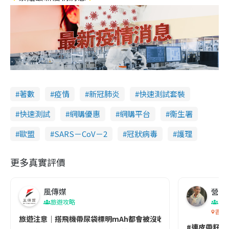
著數
疫情
新冠肺炎
快速測試套裝
快速測試
網購優惠
網購平台
衞生署
歐盟
SARS－CoV－2
冠狀病毒
護理
更多真實評價
風傳媒
營養教
旅遊攻略
生
香港
旅遊注意｜搭飛機帶尿袋標明mAh都會被沒收😱出發前切記檢查「1
#連皮帶籽都