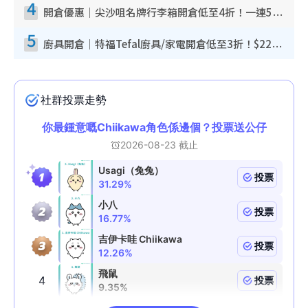
4
開倉優惠｜尖沙咀名牌行李箱開倉低至4折！一連5日 American Tourister/ace./Hallmark $200起！
5
廚具開倉｜特福Tefal廚具/家電開倉低至3折！$220起買平底鍋/炒鑊/湯煲！電飯煲/吸塵機/燙斗$418起