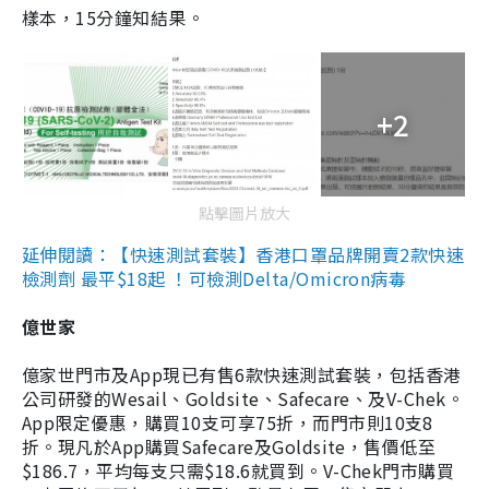
樣本，15分鐘知結果。
+2
點擊圖片放大
延伸閱讀：【快速測試套裝】香港口罩品牌開賣2款快速
檢測劑 最平$18起 ！可檢測Delta/Omicron病毒
億世家
億家世門市及App現已有售6款快速測試套裝，包括香港
公司研發的Wesail、Goldsite、Safecare、及V-Chek。
App限定優惠，購買10支可享75折，而門市則10支8
折。現凡於App購買Safecare及Goldsite，售價低至
$186.7，平均每支只需$18.6就買到。V-Chek門市購買