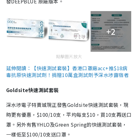
發DEEPBLUE 原廠版本。
+2
點擊圖片放大
延伸閱讀：【快速測試套裝】香港口罩廠acc+推$18病
毒抗原快速測試劑！捐贈10萬盒測試劑予深水埗露宿者
Goldsite快速測試套裝
深水埗電子特賣城現正發售Goldsite快速測試套裝，現
時更有優惠，$100/10支，平均每支$10，買10支再送口
罩。另外有售YHLO及Green Spring的快速測試套裝，
一樣低至$100/10支送口罩。