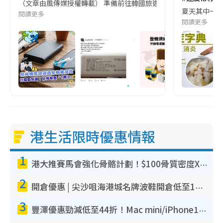
（文章由風傳媒授權轉載） 準備前往韓國旅遊的民眾，近期要特別留
夏天其中一種時
閱讀更多
閱讀更多
港生活限時優惠情報
1
港大推賽馬會強化骨骼計劃！$100骨質密度X光檢查 完成免費運動訓練送超市禮券！附參加資格
2
開倉優惠 | 尖沙咀海港城名牌波鞋開倉低至1折！On鞋$899起／Joy&Peace鞋履$98起
3
豐澤優惠勁減低至44折！Mac mini/iPhone17Pro大減價！廚房家電$220起