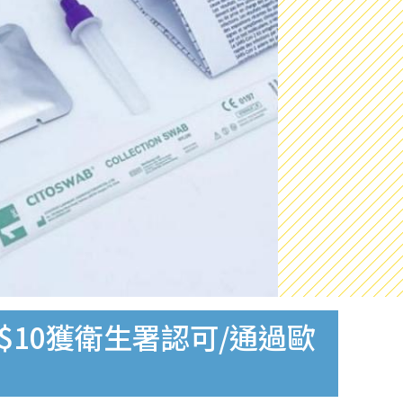
$10獲衛生署認可/通過歐