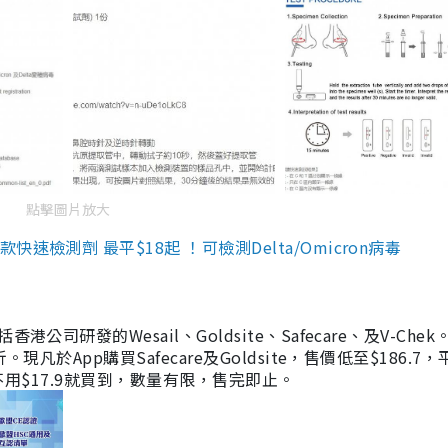
點擊圖片放大
檢測劑 最平$18起 ！可檢測Delta/Omicron病毒
研發的Wesail、Goldsite、Safecare、及V-Chek。
凡於App購買Safecare及Goldsite，售價低至$186.7
均不用$17.9就買到，數量有限，售完即止。