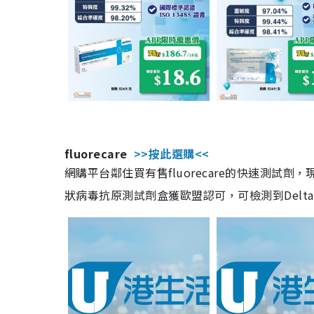
fluorecare
>>按此選購<<
網購平台鄰住買有售fluorecare的快速測試
狀病毒抗原測試劑盒獲歐盟認可，可檢測到Delta及