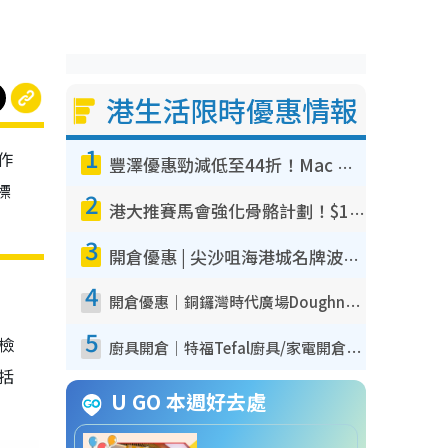
港生活限時優惠情報
1
作
豐澤優惠勁減低至44折！Mac mini/iPhone17Pro大減價！廚房家電$220起
標
2
港大推賽馬會強化骨骼計劃！$100骨質密度X光檢查 完成免費運動訓練送超市禮券！附參加資格
3
開倉優惠 | 尖沙咀海港城名牌波鞋開倉低至1折！On鞋$899起／Joy&Peace鞋履$98起
4
開倉優惠｜銅鑼灣時代廣場Doughnut/Campo Marzio開倉低至1折！背囊、書包、手袋劈價$200起
5
我檢
廚具開倉｜特福Tefal廚具/家電開倉低至3折！$220起買平底鍋/炒鑊/湯煲！電飯煲/吸塵機/燙斗$418起
包括
U GO 本週好去處