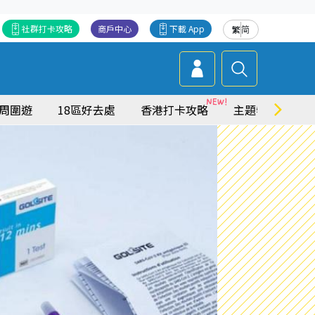
社群打卡攻略
商戶中心
下載 App
繁
简
周圍遊
18區好去處
香港打卡攻略
主題特集