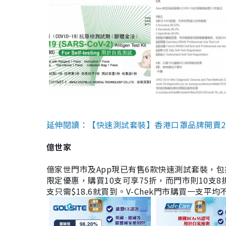
延伸閱讀：【快速測試套裝】香港口罩品牌開賣2款快速
億世家
億家世門市及App現已有售6款快速測試套裝，包括香港公司
限定優惠，購買10支可享75折，而門市則10支8折。現
支只需$18.6就買到。V-Chek門市購買一支平