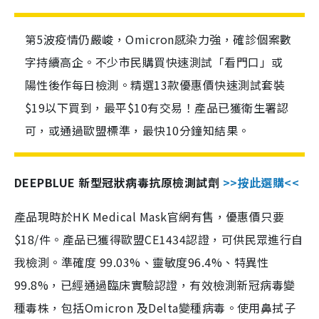
第5波疫情仍嚴峻，Omicron感染力強，確診個案數
字持續高企。不少市民購買快速測試「看門口」或
陽性後作每日檢測。精選13款優惠價快速測試套裝
$19以下買到，最平$10有交易！產品已獲衛生署認
可，或通過歐盟標準，最快10分鐘知結果。
DEEPBLUE 新型冠狀病毒抗原檢測試劑
>>按此選購<<
產品現時於HK Medical Mask官網有售，優惠價只要
$18/件。產品已獲得歐盟CE1434認證，可供民眾進行自
我檢測。準確度 99.03%、靈敏度96.4%、特異性
99.8%，已經通過臨床實驗認證，有效檢測新冠病毒變
種毒株，包括Omicron 及Delta變種病毒。使用鼻拭子