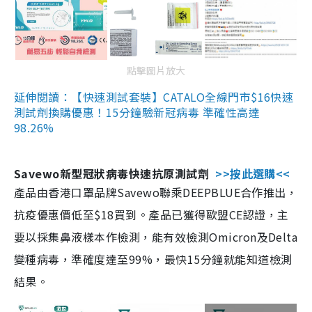
點擊圖片放大
延伸閱讀：【快速測試套裝】CATALO全線門市$16快速
測試劑換購優惠！15分鐘驗新冠病毒 準確性高達
98.26%
Savewo新型冠狀病毒快速抗原測試劑
>>按此選購<<
產品由香港口罩品牌Savewo聯乘DEEPBLUE合作推出，
抗疫優惠價低至$18買到。產品已獲得歐盟CE認證，主
要以採集鼻液樣本作檢測，能有效檢測Omicron及Delta
變種病毒，準確度達至99%，最快15分鐘就能知道檢測
結果。