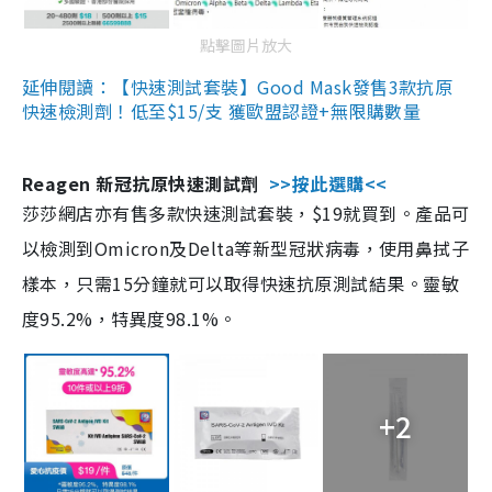
點擊圖片放大
延伸閱讀：【快速測試套裝】Good Mask發售3款抗原
快速檢測劑！低至$15/支 獲歐盟認證+無限購數量
Reagen 新冠抗原快速測試劑
>>按此選購<<
莎莎網店亦有售多款快速測試套裝，$19就買到。產品可
以檢測到Omicron及Delta等新型冠狀病毒，使用鼻拭子
樣本，只需15分鐘就可以取得快速抗原測試結果。靈敏
度95.2%，特異度98.1%。
+2