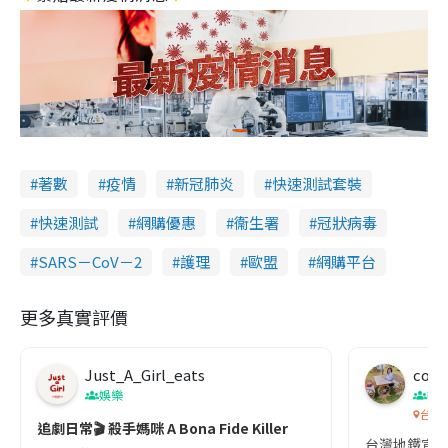
著數
疫情
新冠肺炎
快速測試套裝
快速測試
網購優惠
衞生署
冠狀病毒
SARS－CoV－2
護理
歐盟
網購平台
更多真實評價
Just_A_Girl_eats
co c
娛樂
吹
台灣
追劇日常🎬 殺手媽咪 A Bona Fide Killer
台灣地鐵宣