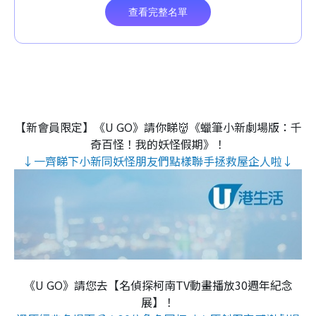
【新會員限定】《U GO》請你睇👹《蠟筆小新劇場版：千
奇百怪！我的妖怪假期》！
↓一齊睇下小新同妖怪朋友們點樣聯手拯救屋企人啦↓
《U GO》請您去【名偵探柯南TV動畫播放30週年紀念
展】！