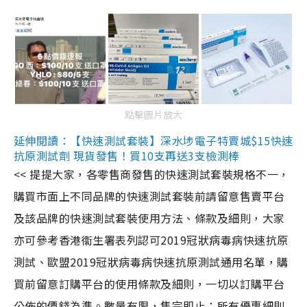
點擊圖片放大
延伸閱讀：【快速測試套裝】深水埗電子特賣城$15快速
抗原測試劑 現貨發售！買10支再送3支檢測棒
<< 提提大家，各零售商發售的快速測試套裝規格不一，
購買市面上不同品牌的快速測試套裝前請留意售賣平台
及該品牌的快速測試套裝使用方法、條款及細則，大家
亦可參考香港衞生署表列認可2019冠狀病毒病快速抗原
測試、歐盟2019冠狀病毒病快速抗原測試通用名單，購
買前留意訂購平台的使用條款及細則，一切以訂購平台
公佈的價錢為準。數量有限，售完即止；所有優惠細則