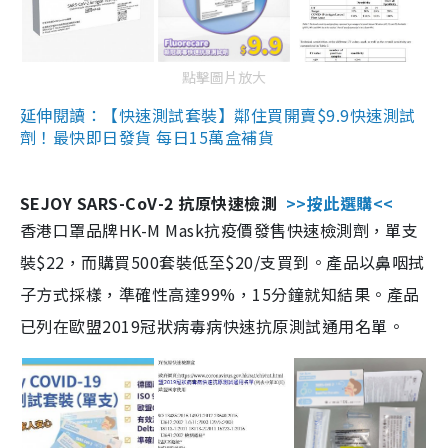
點擊圖片放大
延伸閱讀：【快速測試套裝】鄰住買開賣$9.9快速測試
劑！最快即日發貨 每日15萬盒補貨
SEJOY SARS-CoV-2 抗原快速檢測
>>按此選購<<
香港口罩品牌HK-M Mask抗疫價發售快速檢測劑，單支
裝$22，而購買500套裝低至$20/支買到。產品以鼻咽拭
子方式採樣，準確性高達99%，15分鐘就知結果。產品
已列在歐盟2019冠狀病毒病快速抗原測試通用名單。