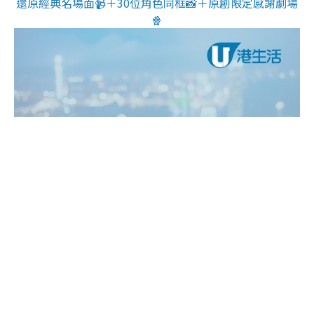
還原經典名場面📹＋30位角色同框📸＋原創限定感謝劇場
🍿