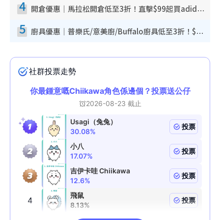
4
開倉優惠｜馬拉松開倉低至3折！直擊$99起買adidas／New Balance／Puma鞋款 STANLEY保溫杯劈價至$119起
5
廚具優惠｜普樂氏/意美廚/Buffalo廚具低至3折！$89起買煎鍋／炒鑊／個人鍋 同場小家電激減至$99起