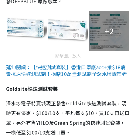
發DEEPBLUE 原廠版本。
+2
點擊圖片放大
延伸閱讀：【快速測試套裝】香港口罩廠acc+推$18病
毒抗原快速測試劑！捐贈10萬盒測試劑予深水埗露宿者
Goldsite快速測試套裝
深水埗電子特賣城現正發售Goldsite快速測試套裝，現
時更有優惠，$100/10支，平均每支$10，買10支再送口
罩。另外有售YHLO及Green Spring的快速測試套裝，
一樣低至$100/10支送口罩。