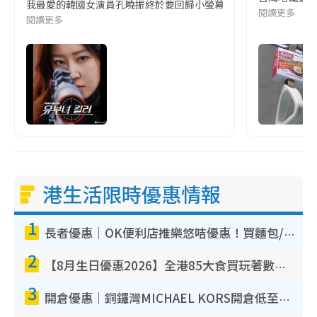
我最愛的韓國女演員孔曉振終於要回歸小螢幕啦!這次的劇本改編自同名
閱讀更多
閱讀更多
港生活限時優惠情報
1
長者優惠｜OK便利店推樂悠咭優惠！買麵包/牛奶/保健品拍卡即減
2
【8月生日優惠2026】全港85大食買玩著數攻略 自助餐/火鍋放題同行免費＋誠品/DONKI送現金券
3
開倉優惠｜銅鑼灣MICHAEL KORS開倉低至17折！直擊$500起買手袋/銀包/鞋款 必買經典Jet Set系列