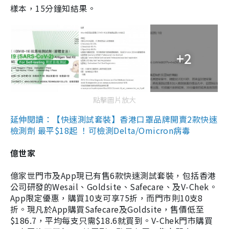
樣本，15分鐘知結果。
+2
點擊圖片放大
延伸閱讀：【快速測試套裝】香港口罩品牌開賣2款快速
檢測劑 最平$18起 ！可檢測Delta/Omicron病毒
億世家
億家世門市及App現已有售6款快速測試套裝，包括香港
公司研發的Wesail、Goldsite、Safecare、及V-Chek。
App限定優惠，購買10支可享75折，而門市則10支8
折。現凡於App購買Safecare及Goldsite，售價低至
$186.7，平均每支只需$18.6就買到。V-Chek門市購買