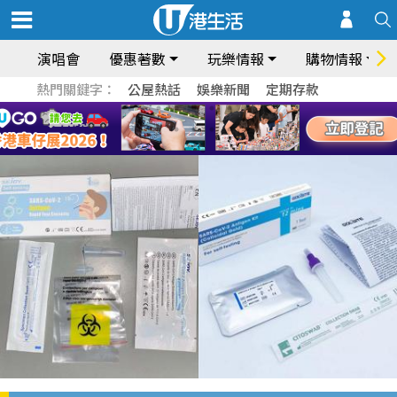
演唱會
優惠著數
玩樂情報
購物情報
熱門關鍵字：
公屋熱話
娛樂新聞
定期存款