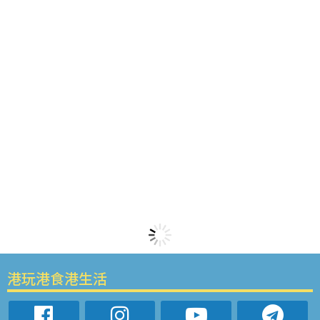
港玩港食港生活