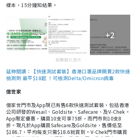
樣本，15分鐘知結果。
+2
點擊圖片放大
延伸閱讀：【快速測試套裝】香港口罩品牌開賣2款快速
檢測劑 最平$18起 ！可檢測Delta/Omicron病毒
億世家
億家世門市及App現已有售6款快速測試套裝，包括香港
公司研發的Wesail、Goldsite、Safecare、及V-Chek。
App限定優惠，購買10支可享75折，而門市則10支8
折。現凡於App購買Safecare及Goldsite，售價低至
$186.7，平均每支只需$18.6就買到。V-Chek門市購買