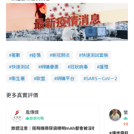
著數
疫情
新冠肺炎
快速測試套裝
快速測試
網購優惠
冠狀病毒
護理
衞生署
歐盟
網購平台
SARS－CoV－2
更多真實評價
風傳媒
營養教
旅遊攻略
生
香港
旅遊注意｜搭飛機帶尿袋標明mAh都會被沒收😱出發前切記檢查「1
#連皮帶籽都