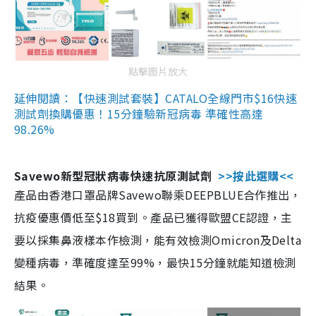
點擊圖片放大
延伸閱讀：【快速測試套裝】CATALO全線門市$16快速
測試劑換購優惠！15分鐘驗新冠病毒 準確性高達
98.26%
Savewo新型冠狀病毒快速抗原測試劑
>>按此選購<<
產品由香港口罩品牌Savewo聯乘DEEPBLUE合作推出，
抗疫優惠價低至$18買到。產品已獲得歐盟CE認證，主
要以採集鼻液樣本作檢測，能有效檢測Omicron及Delta
變種病毒，準確度達至99%，最快15分鐘就能知道檢測
結果。