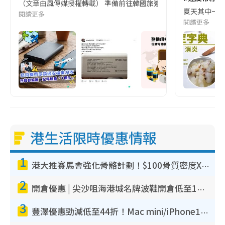
（文章由風傳媒授權轉載） 準備前往韓國旅遊的民眾，近期要特別留
夏天其中一種時
閱讀更多
閱讀更多
港生活限時優惠情報
1
港大推賽馬會強化骨骼計劃！$100骨質密度X光檢查 完成免費運動訓練送超市禮券！附參加資格
2
開倉優惠 | 尖沙咀海港城名牌波鞋開倉低至1折！On鞋$899起／Joy&Peace鞋履$98起
3
豐澤優惠勁減低至44折！Mac mini/iPhone17Pro大減價！廚房家電$220起