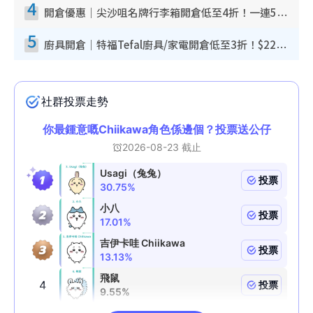
4
開倉優惠｜尖沙咀名牌行李箱開倉低至4折！一連5日 American Tourister/ace./Hallmark $200起！
5
廚具開倉｜特福Tefal廚具/家電開倉低至3折！$220起買平底鍋/炒鑊/湯煲！電飯煲/吸塵機/燙斗$418起