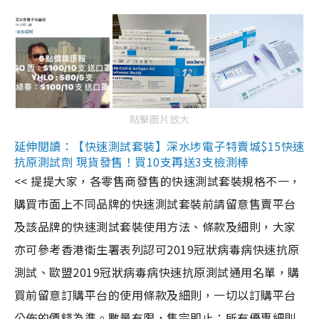
點擊圖片放大
延伸閱讀：【快速測試套裝】深水埗電子特賣城$15快速
抗原測試劑 現貨發售！買10支再送3支檢測棒
<< 提提大家，各零售商發售的快速測試套裝規格不一，
購買市面上不同品牌的快速測試套裝前請留意售賣平台
及該品牌的快速測試套裝使用方法、條款及細則，大家
亦可參考香港衞生署表列認可2019冠狀病毒病快速抗原
測試、歐盟2019冠狀病毒病快速抗原測試通用名單，購
買前留意訂購平台的使用條款及細則，一切以訂購平台
公佈的價錢為準。數量有限，售完即止；所有優惠細則