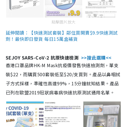
點擊圖片放大
延伸閱讀：【快速測試套裝】鄰住買開賣$9.9快速測試
劑！最快即日發貨 每日15萬盒補貨
SEJOY SARS-CoV-2 抗原快速檢測
>>按此選購<<
香港口罩品牌HK-M Mask抗疫價發售快速檢測劑，單支
裝$22，而購買500套裝低至$20/支買到。產品以鼻咽拭
子方式採樣，準確性高達99%，15分鐘就知結果。產品
已列在歐盟2019冠狀病毒病快速抗原測試通用名單。