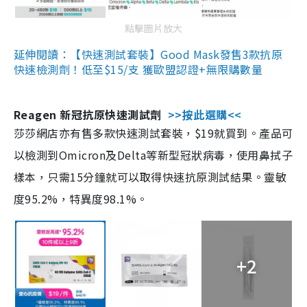
點擊圖片放大
延伸閱讀：【快速測試套裝】Good Mask發售3款抗原
快速檢測劑！低至$15/支 獲歐盟認證+無限購數量
Reagen 新冠抗原快速測試劑
>>按此選購<<
莎莎網店亦有售多款快速測試套裝，$19就買到。產品可
以檢測到Omicron及Delta等新型冠狀病毒，使用鼻拭子
樣本，只需15分鐘就可以取得快速抗原測試結果。靈敏
度95.2%，特異度98.1%。
+2