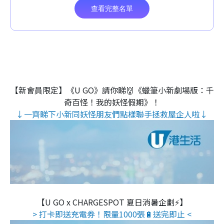
【新會員限定】《U GO》請你睇👹《蠟筆小新劇場版：千
奇百怪！我的妖怪假期》！
↓一齊睇下小新同妖怪朋友們點樣聯手拯救屋企人啦↓
【U GO x CHARGESPOT 夏日消暑企劃⚡】
> 打卡即送充電券！限量1000張🔋送完即止 <