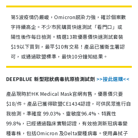
第5波疫情仍嚴峻，Omicron感染力強，確診個案數
字持續高企。不少市民購買快速測試「看門口」或
陽性後作每日檢測。精選13款優惠價快速測試套裝
$19以下買到，最平$10有交易！產品已獲衛生署認
可，或通過歐盟標準，最快10分鐘知結果。
DEEPBLUE 新型冠狀病毒抗原檢測試劑
>>按此選購<<
產品現時於HK Medical Mask官網有售，優惠價只要
$18/件。產品已獲得歐盟CE1434認證，可供民眾進行自
我檢測。準確度 99.03%、靈敏度96.4%、特異性
99.8%，已經通過臨床實驗認證，有效檢測新冠病毒變
種毒株，包括Omicron 及Delta變種病毒。使用鼻拭子