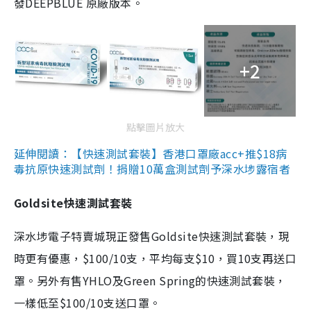
發DEEPBLUE 原廠版本。
+2
點擊圖片放大
延伸閱讀：【快速測試套裝】香港口罩廠acc+推$18病
毒抗原快速測試劑！捐贈10萬盒測試劑予深水埗露宿者
Goldsite快速測試套裝
深水埗電子特賣城現正發售Goldsite快速測試套裝，現
時更有優惠，$100/10支，平均每支$10，買10支再送口
罩。另外有售YHLO及Green Spring的快速測試套裝，
一樣低至$100/10支送口罩。