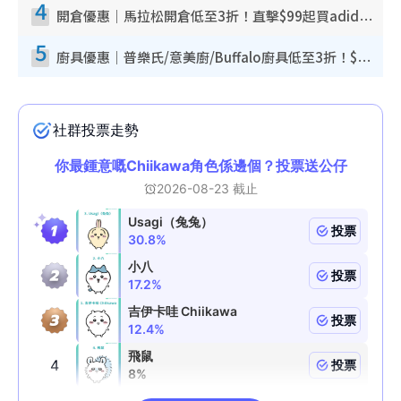
4
開倉優惠｜馬拉松開倉低至3折！直擊$99起買adidas／New Balance／Puma鞋款 STANLEY保溫杯劈價至$119起
5
廚具優惠｜普樂氏/意美廚/Buffalo廚具低至3折！$89起買煎鍋／炒鑊／個人鍋 同場小家電激減至$99起