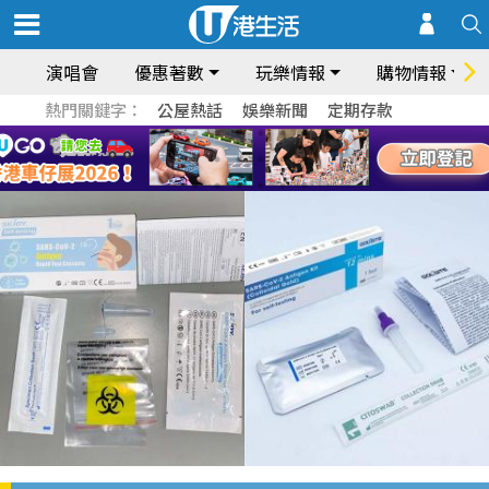
演唱會
優惠著數
玩樂情報
購物情報
熱門關鍵字：
公屋熱話
娛樂新聞
定期存款