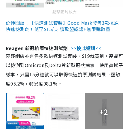
點擊圖片放大
延伸閱讀：【快速測試套裝】Good Mask發售3款抗原
快速檢測劑！低至$15/支 獲歐盟認證+無限購數量
Reagen 新冠抗原快速測試劑
>>按此選購<<
莎莎網店亦有售多款快速測試套裝，$19就買到。產品可
以檢測到Omicron及Delta等新型冠狀病毒，使用鼻拭子
樣本，只需15分鐘就可以取得快速抗原測試結果。靈敏
度95.2%，特異度98.1%。
+2