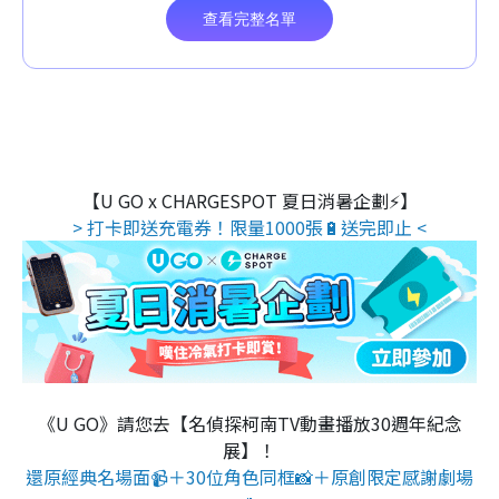
【U GO x CHARGESPOT 夏日消暑企劃⚡】
> 打卡即送充電券！限量1000張🔋送完即止 <
《U GO》請您去【名偵探柯南TV動畫播放30週年紀念
展】！
還原經典名場面📹＋30位角色同框📸＋原創限定感謝劇場