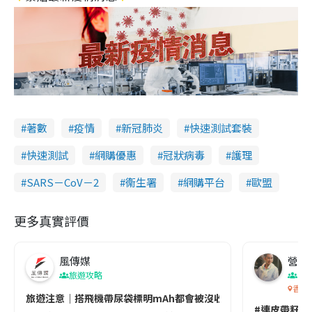
著數
疫情
新冠肺炎
快速測試套裝
快速測試
網購優惠
冠狀病毒
護理
SARS－CoV－2
衞生署
網購平台
歐盟
更多真實評價
風傳媒
營養教
旅遊攻略
生
香港
旅遊注意｜搭飛機帶尿袋標明mAh都會被沒收😱出發前切記檢查「1
#連皮帶籽都