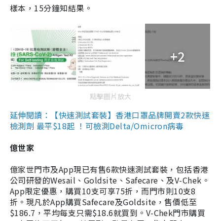
樣本，15分鐘知結果。
+2
點擊圖片放大
延伸閱讀：【快速測試套裝】香港口罩品牌開賣2款快速
檢測劑 最平$18起 ！可檢測Delta/Omicron病毒
億世家
億家世門市及App現已有售6款快速測試套裝，包括香港
公司研發的Wesail、Goldsite、Safecare、及V-Chek。
App限定優惠，購買10支可享75折，而門市則10支8
折。現凡於App購買Safecare及Goldsite，售價低至
$186.7，平均每支只需$18.6就買到。V-Chek門市購買