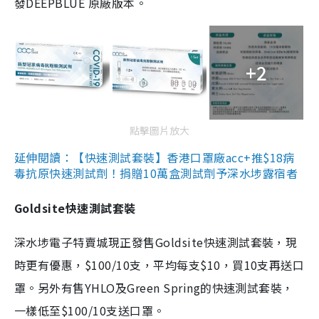
發DEEPBLUE 原廠版本。
+2
點擊圖片放大
延伸閱讀：【快速測試套裝】香港口罩廠acc+推$18病
毒抗原快速測試劑！捐贈10萬盒測試劑予深水埗露宿者
Goldsite快速測試套裝
深水埗電子特賣城現正發售Goldsite快速測試套裝，現
時更有優惠，$100/10支，平均每支$10，買10支再送口
罩。另外有售YHLO及Green Spring的快速測試套裝，
一樣低至$100/10支送口罩。