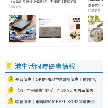
（文章由風傳媒授權轉載） 準備前往韓國旅遊的民眾，近期要特別留
夏天其中一種時
閱讀更多
閱讀更多
港生活限時優惠情報
1
長者優惠｜OK便利店推樂悠咭優惠！買麵包/牛奶/保健品拍卡即減
2
【8月生日優惠2026】全港85大食買玩著數攻略 自助餐/火鍋放題同行免費＋誠品/DONKI送現金券
3
開倉優惠｜銅鑼灣MICHAEL KORS開倉低至17折！直擊$500起買手袋/銀包/鞋款 必買經典Jet Set系列