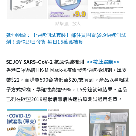
點擊圖片放大
延伸閱讀：【快速測試套裝】鄰住買開賣$9.9快速測試
劑！最快即日發貨 每日15萬盒補貨
SEJOY SARS-CoV-2 抗原快速檢測
>>按此選購<<
香港口罩品牌HK-M Mask抗疫價發售快速檢測劑，單支
裝$22，而購買500套裝低至$20/支買到。產品以鼻咽拭
子方式採樣，準確性高達99%，15分鐘就知結果。產品
已列在歐盟2019冠狀病毒病快速抗原測試通用名單。