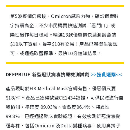
第5波疫情仍嚴峻，Omicron感染力強，確診個案數
字持續高企。不少市民購買快速測試「看門口」或
陽性後作每日檢測。精選13款優惠價快速測試套裝
$19以下買到，最平$10有交易！產品已獲衛生署認
可，或通過歐盟標準，最快10分鐘知結果。
DEEPBLUE 新型冠狀病毒抗原檢測試劑
>>按此選購<<
產品現時於HK Medical Mask官網有售，優惠價只要
$18/件。產品已獲得歐盟CE1434認證，可供民眾進行自
我檢測。準確度 99.03%、靈敏度96.4%、特異性
99.8%，已經通過臨床實驗認證，有效檢測新冠病毒變
種毒株，包括Omicron 及Delta變種病毒。使用鼻拭子