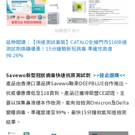
點擊圖片放大
延伸閱讀：【快速測試套裝】CATALO全線門市$16快速
測試劑換購優惠！15分鐘驗新冠病毒 準確性高達
98.26%
Savewo新型冠狀病毒快速抗原測試劑
>>按此選購<<
產品由香港口罩品牌Savewo聯乘DEEPBLUE合作推出，
抗疫優惠價低至$18買到。產品已獲得歐盟CE認證，主
要以採集鼻液樣本作檢測，能有效檢測Omicron及Delta
變種病毒，準確度達至99%，最快15分鐘就能知道檢測
結果。