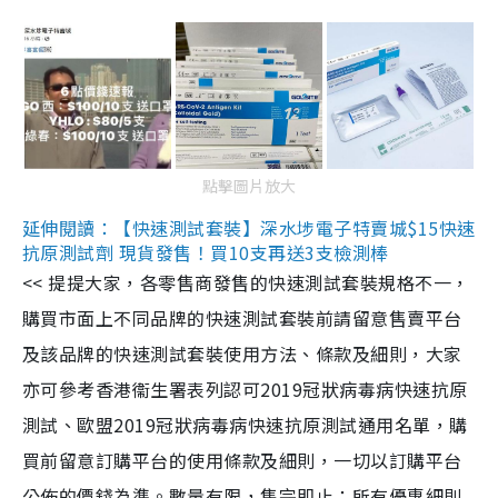
點擊圖片放大
延伸閱讀：【快速測試套裝】深水埗電子特賣城$15快速
抗原測試劑 現貨發售！買10支再送3支檢測棒
<< 提提大家，各零售商發售的快速測試套裝規格不一，
購買市面上不同品牌的快速測試套裝前請留意售賣平台
及該品牌的快速測試套裝使用方法、條款及細則，大家
亦可參考香港衞生署表列認可2019冠狀病毒病快速抗原
測試、歐盟2019冠狀病毒病快速抗原測試通用名單，購
買前留意訂購平台的使用條款及細則，一切以訂購平台
公佈的價錢為準。數量有限，售完即止；所有優惠細則