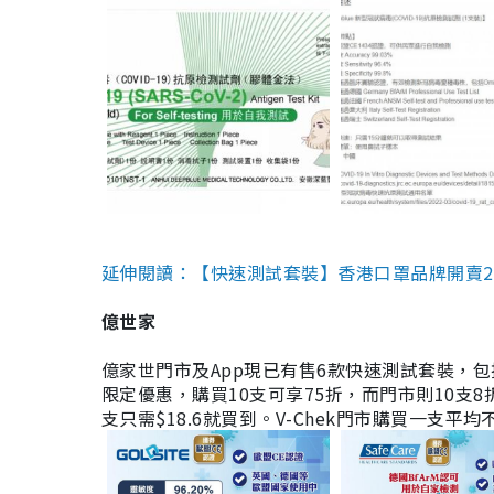
延伸閱讀：【快速測試套裝】香港口罩品牌開賣2款快速
億世家
億家世門市及App現已有售6款快速測試套裝，包括香港公司
限定優惠，購買10支可享75折，而門市則10支8折。現
支只需$18.6就買到。V-Chek門市購買一支平