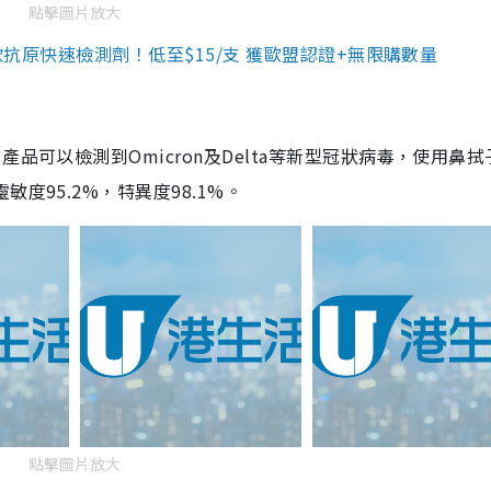
點擊圖片放大
3款抗原快速檢測劑！低至$15/支 獲歐盟認證+無限購數量
品可以檢測到Omicron及Delta等新型冠狀病毒，使用鼻拭
度95.2%，特異度98.1%。
點擊圖片放大