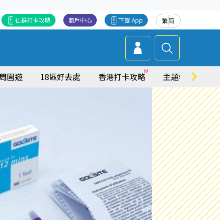
社群打卡攻略
商戶中心
下載 App
繁
简
周圍遊
18區好去處
香港打卡攻略
主題特集