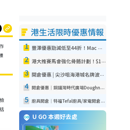
港生活限時優惠情報
1
作
豐澤優惠勁減低至44折！Mac mini/iPhone17Pro大減價！廚房家電$220起
標
2
港大推賽馬會強化骨骼計劃！$100骨質密度X光檢查 完成免費運動訓練送超市禮券！附參加資格
3
開倉優惠 | 尖沙咀海港城名牌波鞋開倉低至1折！On鞋$899起／Joy&Peace鞋履$98起
4
開倉優惠｜銅鑼灣時代廣場Doughnut/Campo Marzio開倉低至1折！背囊、書包、手袋劈價$200起
5
我檢
廚具開倉｜特福Tefal廚具/家電開倉低至3折！$220起買平底鍋/炒鑊/湯煲！電飯煲/吸塵機/燙斗$418起
包括
U GO 本週好去處