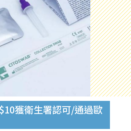
$10獲衛生署認可/通過歐