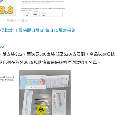
點擊圖片放大
速測試劑！最快即日發貨 每日15萬盒補貨
<<
，單支裝$22，而購買500套裝低至$20/支買到。產品以鼻咽
品已列在歐盟2019冠狀病毒病快速抗原測試通用名單。