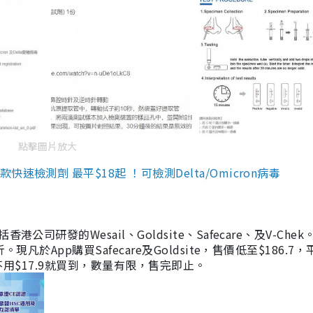
點擊圖片放大
檢測劑 最平$18起 ！可檢測Delta/Omicron病毒
研發的Wesail、Goldsite、Safecare、及V-Chek。
凡於App購買Safecare及Goldsite，售價低至$186.7
均不用$17.9就買到，數量有限，售完即止。