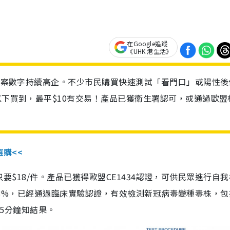
在Google追蹤
《UHK 港生活》
診個案數字持續高企。不少市民購買快速測試「看門口」或陽性後
以下買到，最平$10有交易！產品已獲衛生署認可，或通過歐盟
選購<<
惠價只要$18/件。產品已獲得歐盟CE1434認證，可供民眾進行自
性99.8%，已經通過臨床實驗認證，有效檢測新冠病毒變種毒株，
，15分鐘知結果。