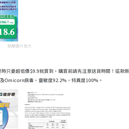
點擊圖片放大
劑，現時只要超低價$9.9就買到，購買前請先注意送貨時間！這款
Omicorn病毒，靈敏度92.2%，特異度100%。