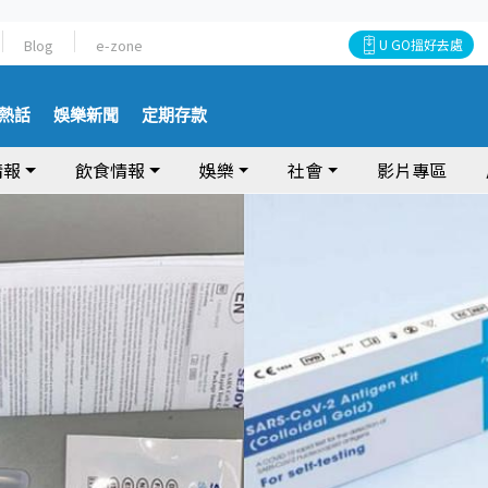
Blog
e-zone
U GO搵好去處
熱話
娛樂新聞
定期存款
情報
飲食情報
娛樂
社會
影片專區