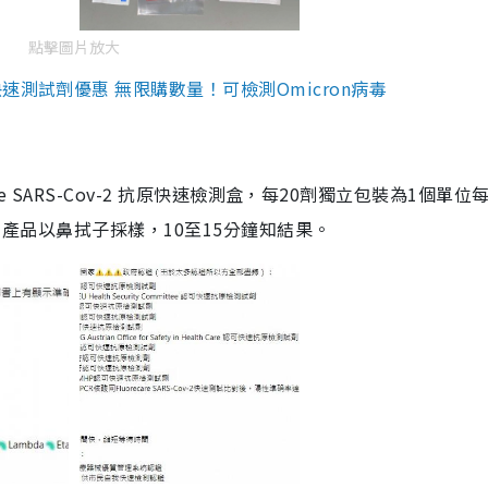
點擊圖片放大
測試劑優惠 無限購數量！可檢測Omicron病毒
are SARS-Cov-2 抗原快速檢測盒，每20劑獨立包裝為1個單位
5。產品以鼻拭子採樣，10至15分鐘知結果。