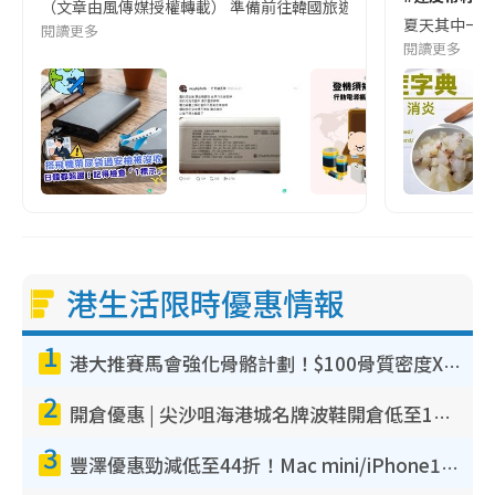
（文章由風傳媒授權轉載） 準備前往韓國旅遊的民眾，近期要特別留
夏天其中一種時
閱讀更多
閱讀更多
港生活限時優惠情報
1
港大推賽馬會強化骨骼計劃！$100骨質密度X光檢查 完成免費運動訓練送超市禮券！附參加資格
2
開倉優惠 | 尖沙咀海港城名牌波鞋開倉低至1折！On鞋$899起／Joy&Peace鞋履$98起
3
豐澤優惠勁減低至44折！Mac mini/iPhone17Pro大減價！廚房家電$220起