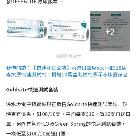
發DEEPBLUE 原廠版本。
+2
點擊圖片放大
延伸閱讀：【快速測試套裝】香港口罩廠acc+推$18病
毒抗原快速測試劑！捐贈10萬盒測試劑予深水埗露宿者
Goldsite快速測試套裝
深水埗電子特賣城現正發售Goldsite快速測試套裝，現
時更有優惠，$100/10支，平均每支$10，買10支再送口
罩。另外有售YHLO及Green Spring的快速測試套裝，
一樣低至$100/10支送口罩。