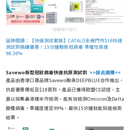
點擊圖片放大
延伸閱讀：【快速測試套裝】CATALO全線門市$16快速
測試劑換購優惠！15分鐘驗新冠病毒 準確性高達
98.26%
Savewo新型冠狀病毒快速抗原測試劑
>>按此選購<<
產品由香港口罩品牌Savewo聯乘DEEPBLUE合作推出，
抗疫優惠價低至$18買到。產品已獲得歐盟CE認證，主
要以採集鼻液樣本作檢測，能有效檢測Omicron及Delta
變種病毒，準確度達至99%，最快15分鐘就能知道檢測
結果。