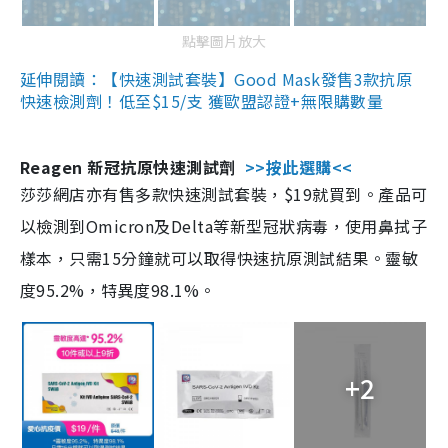
點擊圖片放大
延伸閱讀：【快速測試套裝】Good Mask發售3款抗原
快速檢測劑！低至$15/支 獲歐盟認證+無限購數量
Reagen 新冠抗原快速測試劑
>>按此選購<<
莎莎網店亦有售多款快速測試套裝，$19就買到。產品可
以檢測到Omicron及Delta等新型冠狀病毒，使用鼻拭子
樣本，只需15分鐘就可以取得快速抗原測試結果。靈敏
度95.2%，特異度98.1%。
+2