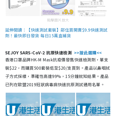
點擊圖片放大
延伸閱讀：【快速測試套裝】鄰住買開賣$9.9快速測試
劑！最快即日發貨 每日15萬盒補貨
SEJOY SARS-CoV-2 抗原快速檢測
>>按此選購<<
香港口罩品牌HK-M Mask抗疫價發售快速檢測劑，單支
裝$22，而購買500套裝低至$20/支買到。產品以鼻咽拭
子方式採樣，準確性高達99%，15分鐘就知結果。產品
已列在歐盟2019冠狀病毒病快速抗原測試通用名單。