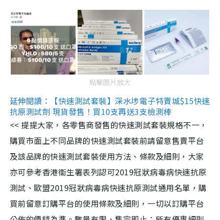
點擊圖片放大
延伸閱讀：【快速測試套裝】深水埗電子特賣城$15快速
抗原測試劑 現貨發售！買10支再送3支檢測棒
<< 提提大家，各零售商發售的快速測試套裝規格不一，
購買市面上不同品牌的快速測試套裝前請留意售賣平台
及該品牌的快速測試套裝使用方法、條款及細則，大家
亦可參考香港衞生署表列認可2019冠狀病毒病快速抗原
測試、歐盟2019冠狀病毒病快速抗原測試通用名單，購
買前留意訂購平台的使用條款及細則，一切以訂購平台
公佈的價錢為準。數量有限，售完即止；所有優惠細則