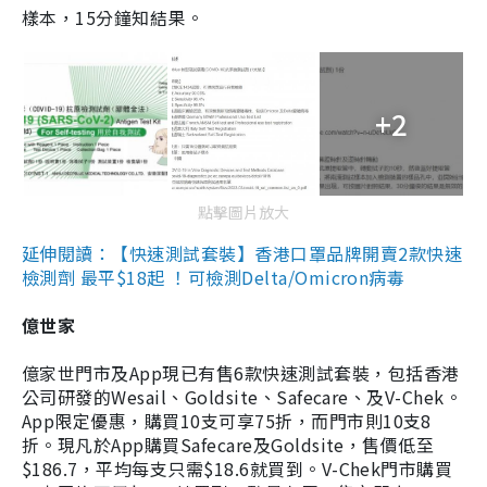
樣本，15分鐘知結果。
+2
點擊圖片放大
延伸閱讀：【快速測試套裝】香港口罩品牌開賣2款快速
檢測劑 最平$18起 ！可檢測Delta/Omicron病毒
億世家
億家世門市及App現已有售6款快速測試套裝，包括香港
公司研發的Wesail、Goldsite、Safecare、及V-Chek。
App限定優惠，購買10支可享75折，而門市則10支8
折。現凡於App購買Safecare及Goldsite，售價低至
$186.7，平均每支只需$18.6就買到。V-Chek門市購買