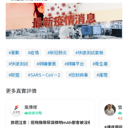
著數
疫情
新冠肺炎
快速測試套裝
快速測試
網購優惠
網購平台
衞生署
歐盟
SARS－CoV－2
冠狀病毒
護理
更多真實評價
風傳媒
營養教
旅遊攻略
生
香港
旅遊注意｜搭飛機帶尿袋標明mAh都會被沒收😱出發前切記檢查「1
#連皮帶籽都