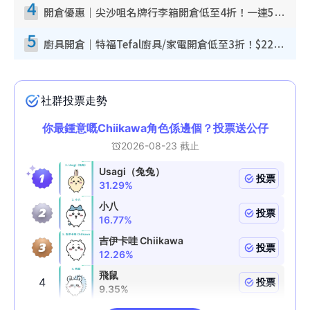
4
開倉優惠｜尖沙咀名牌行李箱開倉低至4折！一連5日 American Tourister/ace./Hallmark $200起！
5
廚具開倉｜特福Tefal廚具/家電開倉低至3折！$220起買平底鍋/炒鑊/湯煲！電飯煲/吸塵機/燙斗$418起