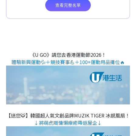
《U GO》請您去香港運動節2026！
體驗新興運動💦＋競技賽事💪＋100+運動用品攤位🔥
【送您🐯】韓國超人氣文創品牌MUZIK TIGER 冰感風扇！
↓將萌虎嘅慵懶療癒帶返屋企↓