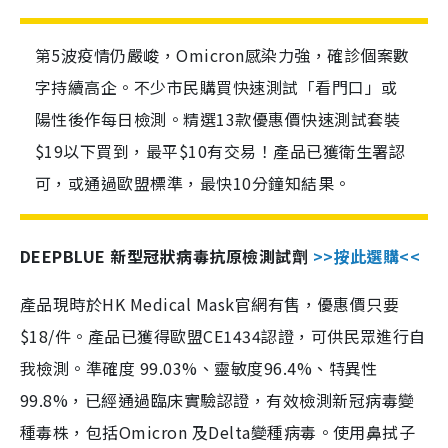
第5波疫情仍嚴峻，Omicron感染力強，確診個案數
字持續高企。不少市民購買快速測試「看門口」或
陽性後作每日檢測。精選13款優惠價快速測試套裝
$19以下買到，最平$10有交易！產品已獲衛生署認
可，或通過歐盟標準，最快10分鐘知結果。
DEEPBLUE 新型冠狀病毒抗原檢測試劑
>>按此選購<<
產品現時於HK Medical Mask官網有售，優惠價只要
$18/件。產品已獲得歐盟CE1434認證，可供民眾進行自
我檢測。準確度 99.03%、靈敏度96.4%、特異性
99.8%，已經通過臨床實驗認證，有效檢測新冠病毒變
種毒株，包括Omicron 及Delta變種病毒。使用鼻拭子