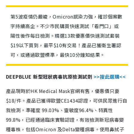
第5波疫情仍嚴峻，Omicron感染力強，確診個案數
字持續高企。不少市民購買快速測試「看門口」或
陽性後作每日檢測。精選13款優惠價快速測試套裝
$19以下買到，最平$10有交易！產品已獲衛生署認
可，或通過歐盟標準，最快10分鐘知結果。
DEEPBLUE 新型冠狀病毒抗原檢測試劑
>>按此選購<<
產品現時於HK Medical Mask官網有售，優惠價只要
$18/件。產品已獲得歐盟CE1434認證，可供民眾進行自
我檢測。準確度 99.03%、靈敏度96.4%、特異性
99.8%，已經通過臨床實驗認證，有效檢測新冠病毒變
種毒株，包括Omicron 及Delta變種病毒。使用鼻拭子