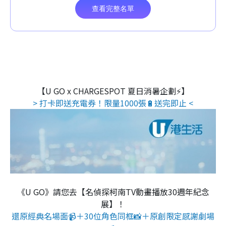
【U GO x CHARGESPOT 夏日消暑企劃⚡】
> 打卡即送充電券！限量1000張🔋送完即止 <
《U GO》請您去【名偵探柯南TV動畫播放30週年紀念
展】！
還原經典名場面📹＋30位角色同框📸＋原創限定感謝劇場