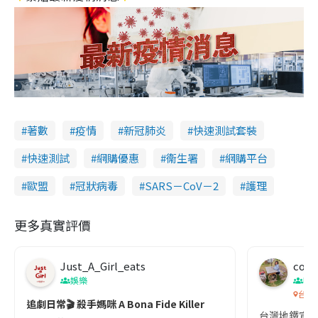
著數
疫情
新冠肺炎
快速測試套裝
快速測試
網購優惠
衞生署
網購平台
歐盟
冠狀病毒
SARS－CoV－2
護理
更多真實評價
Just_A_Girl_eats
co c
娛樂
吹
台灣
追劇日常🎬 殺手媽咪 A Bona Fide Killer
台灣地鐵宣