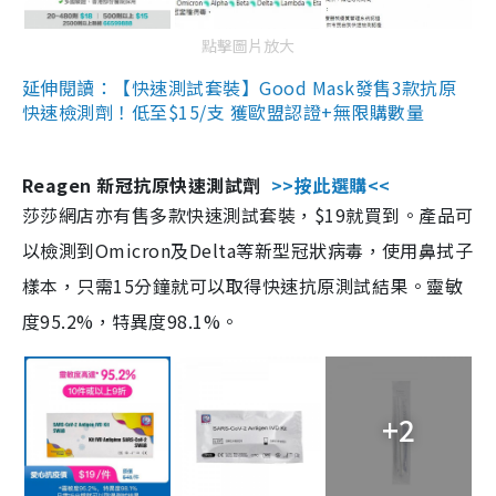
點擊圖片放大
延伸閱讀：【快速測試套裝】Good Mask發售3款抗原
快速檢測劑！低至$15/支 獲歐盟認證+無限購數量
Reagen 新冠抗原快速測試劑
>>按此選購<<
莎莎網店亦有售多款快速測試套裝，$19就買到。產品可
以檢測到Omicron及Delta等新型冠狀病毒，使用鼻拭子
樣本，只需15分鐘就可以取得快速抗原測試結果。靈敏
度95.2%，特異度98.1%。
+2