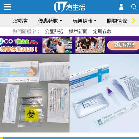
演唱會
優惠著數
玩樂情報
購物情報
熱門關鍵字：
公屋熱話
娛樂新聞
定期存款