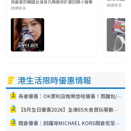
我最愛的韓國女演員孔曉振終於要回歸小螢幕啦!這次的劇本改編自同名
閱讀更多
閱讀更多
港生活限時優惠情報
1
長者優惠｜OK便利店推樂悠咭優惠！買麵包/牛奶/保健品拍卡即減
2
【8月生日優惠2026】全港85大食買玩著數攻略 自助餐/火鍋放題同行免費＋誠品/DONKI送現金券
3
開倉優惠｜銅鑼灣MICHAEL KORS開倉低至17折！直擊$500起買手袋/銀包/鞋款 必買經典Jet Set系列