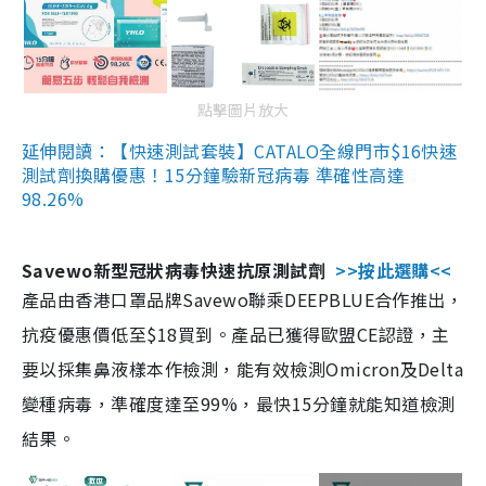
點擊圖片放大
延伸閱讀：【快速測試套裝】CATALO全線門市$16快速
測試劑換購優惠！15分鐘驗新冠病毒 準確性高達
98.26%
Savewo新型冠狀病毒快速抗原測試劑
>>按此選購<<
產品由香港口罩品牌Savewo聯乘DEEPBLUE合作推出，
抗疫優惠價低至$18買到。產品已獲得歐盟CE認證，主
要以採集鼻液樣本作檢測，能有效檢測Omicron及Delta
變種病毒，準確度達至99%，最快15分鐘就能知道檢測
結果。