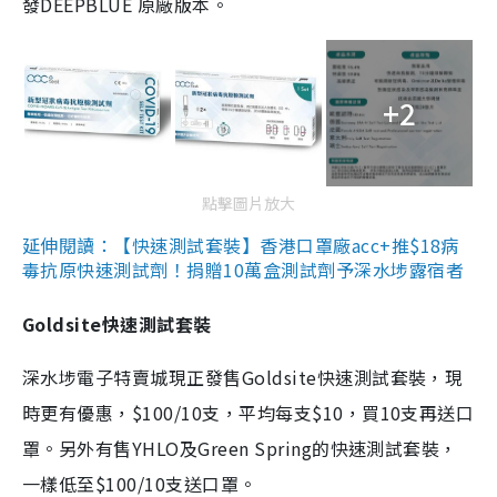
發DEEPBLUE 原廠版本。
+2
點擊圖片放大
延伸閱讀：【快速測試套裝】香港口罩廠acc+推$18病
毒抗原快速測試劑！捐贈10萬盒測試劑予深水埗露宿者
Goldsite快速測試套裝
深水埗電子特賣城現正發售Goldsite快速測試套裝，現
時更有優惠，$100/10支，平均每支$10，買10支再送口
罩。另外有售YHLO及Green Spring的快速測試套裝，
一樣低至$100/10支送口罩。