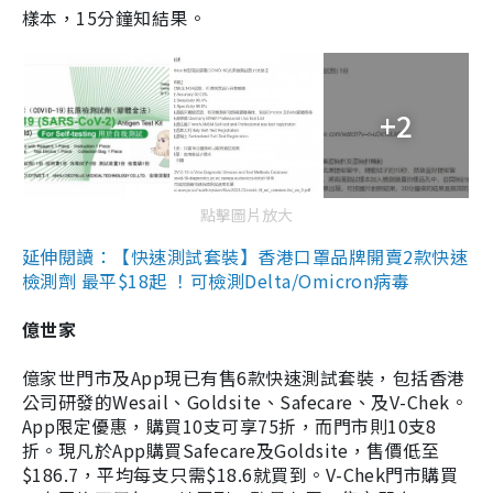
樣本，15分鐘知結果。
+2
點擊圖片放大
延伸閱讀：【快速測試套裝】香港口罩品牌開賣2款快速
檢測劑 最平$18起 ！可檢測Delta/Omicron病毒
億世家
億家世門市及App現已有售6款快速測試套裝，包括香港
公司研發的Wesail、Goldsite、Safecare、及V-Chek。
App限定優惠，購買10支可享75折，而門市則10支8
折。現凡於App購買Safecare及Goldsite，售價低至
$186.7，平均每支只需$18.6就買到。V-Chek門市購買