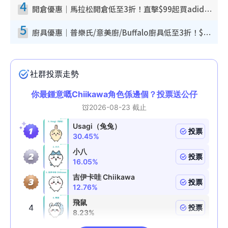
4
開倉優惠｜馬拉松開倉低至3折！直擊$99起買adidas／New Balance／Puma鞋款 STANLEY保溫杯劈價至$119起
5
廚具優惠｜普樂氏/意美廚/Buffalo廚具低至3折！$89起買煎鍋／炒鑊／個人鍋 同場小家電激減至$99起