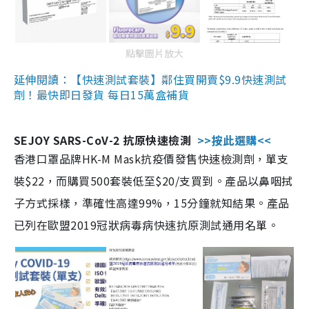
點擊圖片放大
延伸閱讀：【快速測試套裝】鄰住買開賣$9.9快速測試
劑！最快即日發貨 每日15萬盒補貨
SEJOY SARS-CoV-2 抗原快速檢測
>>按此選購<<
香港口罩品牌HK-M Mask抗疫價發售快速檢測劑，單支
裝$22，而購買500套裝低至$20/支買到。產品以鼻咽拭
子方式採樣，準確性高達99%，15分鐘就知結果。產品
已列在歐盟2019冠狀病毒病快速抗原測試通用名單。