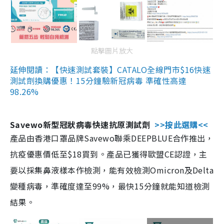
點擊圖片放大
延伸閱讀：【快速測試套裝】CATALO全線門市$16快速
測試劑換購優惠！15分鐘驗新冠病毒 準確性高達
98.26%
Savewo新型冠狀病毒快速抗原測試劑
>>按此選購<<
產品由香港口罩品牌Savewo聯乘DEEPBLUE合作推出，
抗疫優惠價低至$18買到。產品已獲得歐盟CE認證，主
要以採集鼻液樣本作檢測，能有效檢測Omicron及Delta
變種病毒，準確度達至99%，最快15分鐘就能知道檢測
結果。