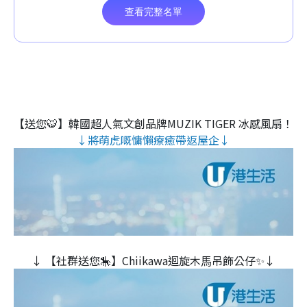
【送您🐯】韓國超人氣文創品牌MUZIK TIGER 冰感風扇！
↓將萌虎嘅慵懶療癒帶返屋企↓
↓ 【社群送您🎠】Chiikawa迴旋木⾺吊飾公仔✨↓