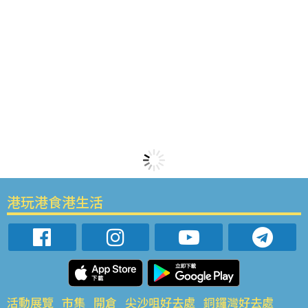
港玩港食港生活
活動展覽
市集
開倉
尖沙咀好去處
銅鑼灣好去處