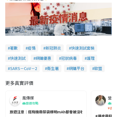
著數
疫情
新冠肺炎
快速測試套裝
快速測試
網購優惠
冠狀病毒
護理
SARS－CoV－2
衞生署
網購平台
歐盟
更多真實評價
風傳媒
營養教
旅遊攻略
生
香港
旅遊注意｜搭飛機帶尿袋標明mAh都會被沒收😱出發前切記檢查「1
#連皮帶籽都