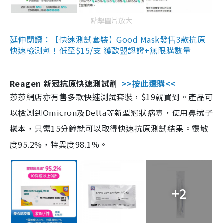
點擊圖片放大
延伸閱讀：【快速測試套裝】Good Mask發售3款抗原
快速檢測劑！低至$15/支 獲歐盟認證+無限購數量
Reagen 新冠抗原快速測試劑
>>按此選購<<
莎莎網店亦有售多款快速測試套裝，$19就買到。產品可
以檢測到Omicron及Delta等新型冠狀病毒，使用鼻拭子
樣本，只需15分鐘就可以取得快速抗原測試結果。靈敏
度95.2%，特異度98.1%。
+2