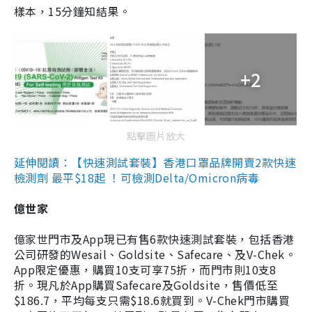
樣本，15分鐘知結果。
+2
點擊圖片放大
延伸閱讀：【快速測試套裝】香港口罩品牌開賣2款快速
檢測劑 最平$18起 ！可檢測Delta/Omicron病毒
億世家
億家世門市及App現已有售6款快速測試套裝，包括香港
公司研發的Wesail、Goldsite、Safecare、及V-Chek。
App限定優惠，購買10支可享75折，而門市則10支8
折。現凡於App購買Safecare及Goldsite，售價低至
$186.7，平均每支只需$18.6就買到。V-Chek門市購買