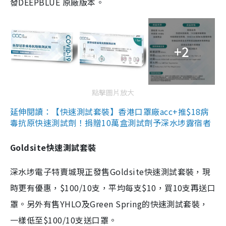
發DEEPBLUE 原廠版本。
+2
點擊圖片放大
延伸閱讀：【快速測試套裝】香港口罩廠acc+推$18病
毒抗原快速測試劑！捐贈10萬盒測試劑予深水埗露宿者
Goldsite快速測試套裝
深水埗電子特賣城現正發售Goldsite快速測試套裝，現
時更有優惠，$100/10支，平均每支$10，買10支再送口
罩。另外有售YHLO及Green Spring的快速測試套裝，
一樣低至$100/10支送口罩。