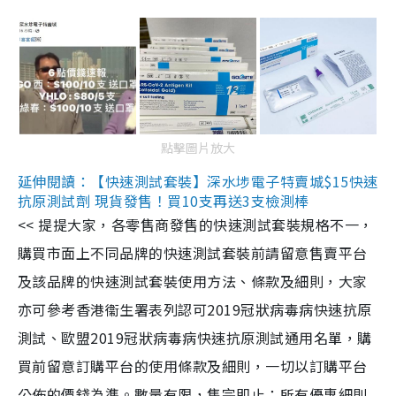
點擊圖片放大
延伸閱讀：【快速測試套裝】深水埗電子特賣城$15快速
抗原測試劑 現貨發售！買10支再送3支檢測棒
<< 提提大家，各零售商發售的快速測試套裝規格不一，
購買市面上不同品牌的快速測試套裝前請留意售賣平台
及該品牌的快速測試套裝使用方法、條款及細則，大家
亦可參考香港衞生署表列認可2019冠狀病毒病快速抗原
測試、歐盟2019冠狀病毒病快速抗原測試通用名單，購
買前留意訂購平台的使用條款及細則，一切以訂購平台
公佈的價錢為準。數量有限，售完即止；所有優惠細則