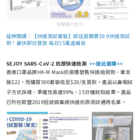
點擊圖片放大
延伸閱讀：【快速測試套裝】鄰住買開賣$9.9快速測試
劑！最快即日發貨 每日15萬盒補貨
SEJOY SARS-CoV-2 抗原快速檢測
>>按此選購<<
香港口罩品牌HK-M Mask抗疫價發售快速檢測劑，單支
裝$22，而購買500套裝低至$20/支買到。產品以鼻咽拭
子方式採樣，準確性高達99%，15分鐘就知結果。產品
已列在歐盟2019冠狀病毒病快速抗原測試通用名單。