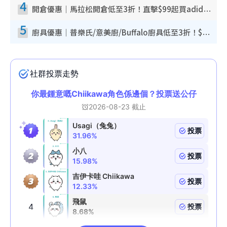
4
開倉優惠｜馬拉松開倉低至3折！直擊$99起買adidas／New Balance／Puma鞋款 STANLEY保溫杯劈價至$119起
5
廚具優惠｜普樂氏/意美廚/Buffalo廚具低至3折！$89起買煎鍋／炒鑊／個人鍋 同場小家電激減至$99起