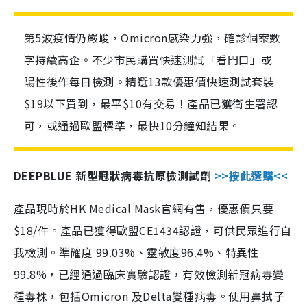
第5波疫情仍嚴峻，Omicron感染力強，確診個案數
字持續高企。不少市民購買快速測試「看門口」或
陽性後作每日檢測。精選13款優惠價快速測試套裝
$19以下買到，最平$10有交易！產品已獲衛生署認
可，或通過歐盟標準，最快10分鐘知結果。
DEEPBLUE 新型冠狀病毒抗原檢測試劑
>>按此選購<<
產品現時於HK Medical Mask官網有售，優惠價只要
$18/件。產品已獲得歐盟CE1434認證，可供民眾進行自
我檢測。準確度 99.03%、靈敏度96.4%、特異性
99.8%，已經通過臨床實驗認證，有效檢測新冠病毒變
種毒株，包括Omicron 及Delta變種病毒。使用鼻拭子