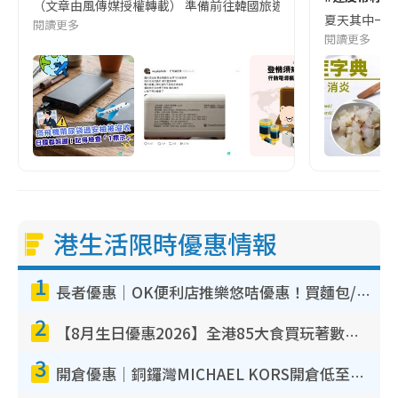
（文章由風傳媒授權轉載） 準備前往韓國旅遊的民眾，近期要特別留
夏天其中一種時
閱讀更多
閱讀更多
港生活限時優惠情報
1
長者優惠｜OK便利店推樂悠咭優惠！買麵包/牛奶/保健品拍卡即減
2
【8月生日優惠2026】全港85大食買玩著數攻略 自助餐/火鍋放題同行免費＋誠品/DONKI送現金券
3
開倉優惠｜銅鑼灣MICHAEL KORS開倉低至17折！直擊$500起買手袋/銀包/鞋款 必買經典Jet Set系列