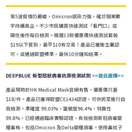
第5波疫情仍嚴峻，Omicron感染力強，確診個案數
字持續高企。不少市民購買快速測試「看門口」或
陽性後作每日檢測。精選13款優惠價快速測試套裝
$19以下買到，最平$10有交易！產品已獲衛生署認
可，或通過歐盟標準，最快10分鐘知結果。
DEEPBLUE 新型冠狀病毒抗原檢測試劑
>>按此選購<<
產品現時於HK Medical Mask官網有售，優惠價只要
$18/件。產品已獲得歐盟CE1434認證，可供民眾進行自
我檢測。準確度 99.03%、靈敏度96.4%、特異性
99.8%，已經通過臨床實驗認證，有效檢測新冠病毒變
種毒株，包括Omicron 及Delta變種病毒。使用鼻拭子