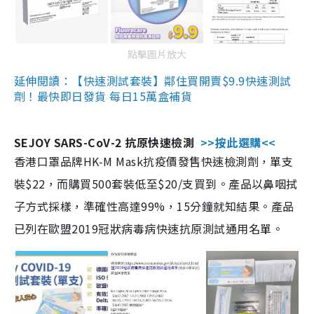
點擊圖片放大
延伸閱讀：【快速測試套裝】鄰住買開賣$9.9快速測試
劑！最快即日發貨 每日15萬盒補貨
SEJOY SARS-CoV-2 抗原快速檢測
>>按此選購<<
香港口罩品牌HK-M Mask抗疫價發售快速檢測劑，單支
裝$22，而購買500套裝低至$20/支買到。產品以鼻咽拭
子方式採樣，準確性高達99%，15分鐘就知結果。產品
已列在歐盟2019冠狀病毒病快速抗原測試通用名單。