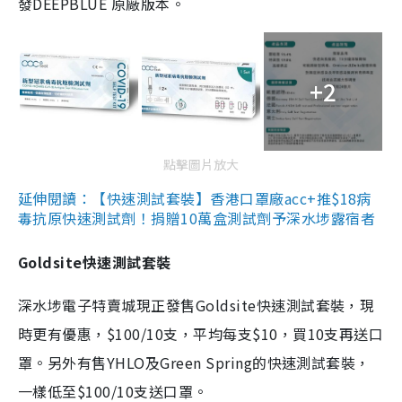
發DEEPBLUE 原廠版本。
+2
點擊圖片放大
延伸閱讀：【快速測試套裝】香港口罩廠acc+推$18病
毒抗原快速測試劑！捐贈10萬盒測試劑予深水埗露宿者
Goldsite快速測試套裝
深水埗電子特賣城現正發售Goldsite快速測試套裝，現
時更有優惠，$100/10支，平均每支$10，買10支再送口
罩。另外有售YHLO及Green Spring的快速測試套裝，
一樣低至$100/10支送口罩。