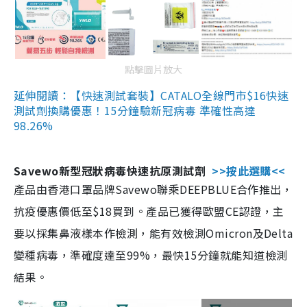
點擊圖片放大
延伸閱讀：【快速測試套裝】CATALO全線門市$16快速
測試劑換購優惠！15分鐘驗新冠病毒 準確性高達
98.26%
Savewo新型冠狀病毒快速抗原測試劑
>>按此選購<<
產品由香港口罩品牌Savewo聯乘DEEPBLUE合作推出，
抗疫優惠價低至$18買到。產品已獲得歐盟CE認證，主
要以採集鼻液樣本作檢測，能有效檢測Omicron及Delta
變種病毒，準確度達至99%，最快15分鐘就能知道檢測
結果。