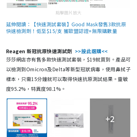
點擊圖片放大
延伸閱讀：【快速測試套裝】Good Mask發售3款抗原
快速檢測劑！低至$15/支 獲歐盟認證+無限購數量
Reagen 新冠抗原快速測試劑
>>按此選購<<
莎莎網店亦有售多款快速測試套裝，$19就買到。產品可
以檢測到Omicron及Delta等新型冠狀病毒，使用鼻拭子
樣本，只需15分鐘就可以取得快速抗原測試結果。靈敏
度95.2%，特異度98.1%。
+2