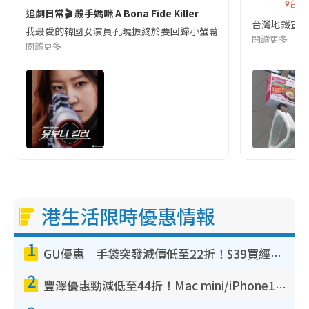
台灣
追劇日常🎬 殺手媽咪 A Bona Fide Killer
台灣地鐵宣
我最愛的韓國女演員孔曉振終於要回歸小螢幕啦!這次的劇本改編自同名
閱讀更多
閱讀更多
港生活限時優惠情報
1
GU優惠｜手袋突發減價低至22折！$39買經典波士頓包/餃子袋！飾物同步減價$29起！
2
豐澤優惠勁減低至44折！Mac mini/iPhone17Pro大減價！廚房家電$220起