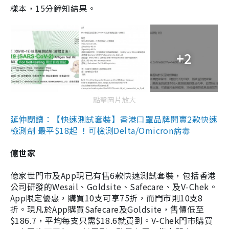
樣本，15分鐘知結果。
+2
點擊圖片放大
延伸閱讀：【快速測試套裝】香港口罩品牌開賣2款快速
檢測劑 最平$18起 ！可檢測Delta/Omicron病毒
億世家
億家世門市及App現已有售6款快速測試套裝，包括香港
公司研發的Wesail、Goldsite、Safecare、及V-Chek。
App限定優惠，購買10支可享75折，而門市則10支8
折。現凡於App購買Safecare及Goldsite，售價低至
$186.7，平均每支只需$18.6就買到。V-Chek門市購買