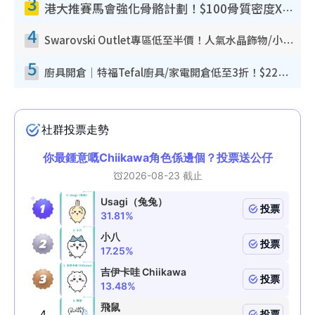
3
港大推賽馬會強化骨骼計劃！$100骨質密度X光檢查 完成免費運動訓練送超市禮券！附參加資格
4
Swarovski Outlet專區低至半價！人氣水晶飾物/小擺設$138起！迪士尼款/水晶高跟鞋都有平
5
廚具開倉｜特福Tefal廚具/家電開倉低至3折！$220起買平底鍋/炒鑊/湯煲！電飯煲/吸塵機/燙斗$418起