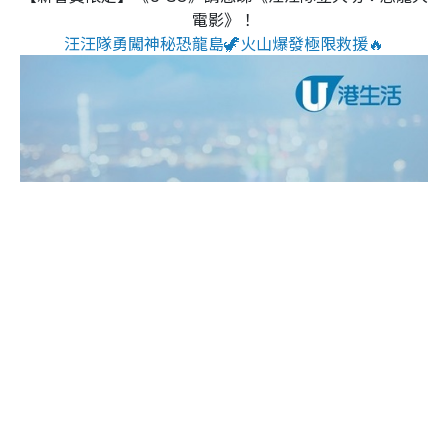
電影》！
汪汪隊勇闖神秘恐龍島🦖火山爆發極限救援🔥