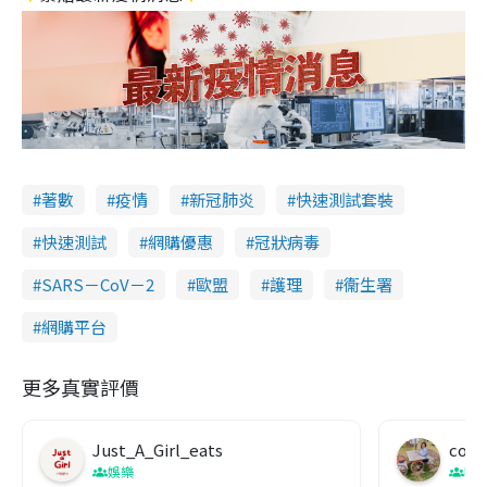
著數
疫情
新冠肺炎
快速測試套裝
快速測試
網購優惠
冠狀病毒
SARS－CoV－2
歐盟
護理
衞生署
網購平台
更多真實評價
Just_A_Girl_eats
co c
娛樂
吹