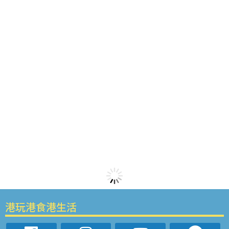
港玩港食港生活