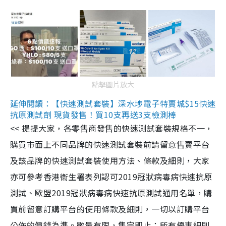
點擊圖片放大
延伸閱讀：【快速測試套裝】深水埗電子特賣城$15快速
抗原測試劑 現貨發售！買10支再送3支檢測棒
<< 提提大家，各零售商發售的快速測試套裝規格不一，
購買市面上不同品牌的快速測試套裝前請留意售賣平台
及該品牌的快速測試套裝使用方法、條款及細則，大家
亦可參考香港衞生署表列認可2019冠狀病毒病快速抗原
測試、歐盟2019冠狀病毒病快速抗原測試通用名單，購
買前留意訂購平台的使用條款及細則，一切以訂購平台
公佈的價錢為準。數量有限，售完即止；所有優惠細則