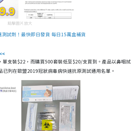
點擊圖片放大
速測試劑！最快即日發貨 每日15萬盒補貨
<<
，單支裝$22，而購買500套裝低至$20/支買到。產品以鼻咽
品已列在歐盟2019冠狀病毒病快速抗原測試通用名單。