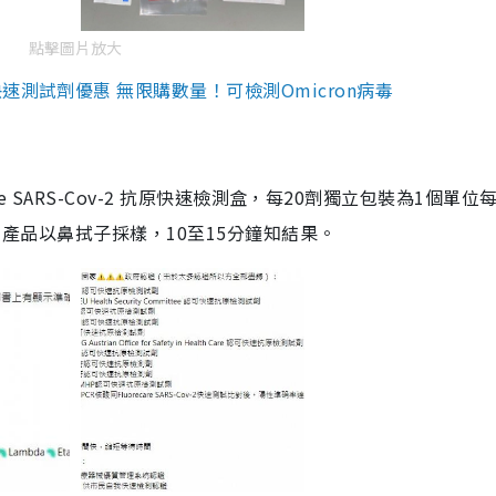
點擊圖片放大
測試劑優惠 無限購數量！可檢測Omicron病毒
are SARS-Cov-2 抗原快速檢測盒，每20劑獨立包裝為1個單位
5。產品以鼻拭子採樣，10至15分鐘知結果。