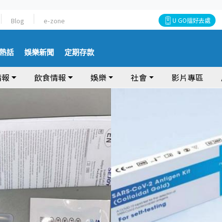
Blog
e-zone
U GO搵好去處
熱話
娛樂新聞
定期存款
情報
飲食情報
娛樂
社會
影片專區