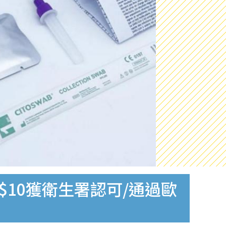
$10獲衛生署認可/通過歐