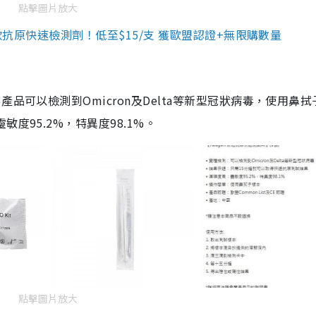
點擊圖片放大
3款抗原快速檢測劑！低至$15/支 獲歐盟認證+無限購數量
品可以檢測到Omicron及Delta等新型冠狀病毒，使用鼻拭
度95.2%，特異度98.1%。
點擊圖片放大