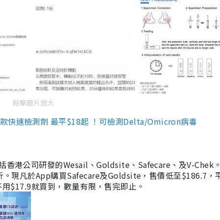
點擊圖片放大
檢測劑 最平$18起 ！可檢測Delta/Omicron病毒
研發的Wesail、Goldsite、Safecare、及V-Chek。
凡於App購買Safecare及Goldsite，售價低至$186.7
均不用$17.9就買到，數量有限，售完即止。