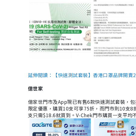
延伸閱讀：【快速測試套裝】香港口罩品牌開賣2款快速
億世家
億家世門市及App現已有售6款快速測試套裝，包括香港公司
限定優惠，購買10支可享75折，而門市則10支8折。現
支只需$18.6就買到。V-Chek門市購買一支平