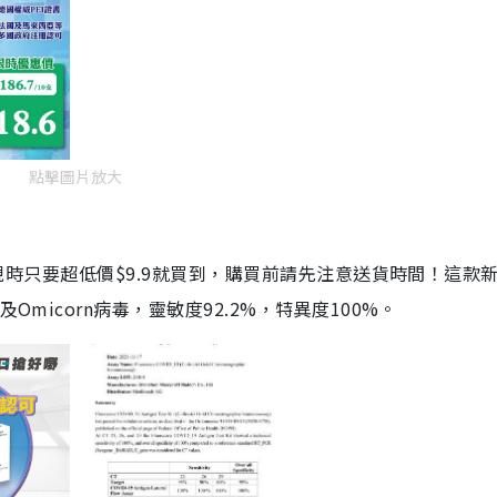
點擊圖片放大
劑，現時只要超低價$9.9就買到，購買前請先注意送貨時間！這款
Omicorn病毒，靈敏度92.2%，特異度100%。