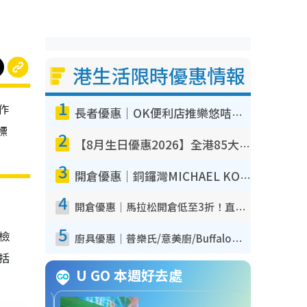
港生活限時優惠情報
1
作
長者優惠｜OK便利店推樂悠咭優惠！買麵包/牛奶/保健品拍卡即減
標
2
【8月生日優惠2026】全港85大食買玩著數攻略 自助餐/火鍋放題同行免費＋誠品/DONKI送現金券
3
開倉優惠｜銅鑼灣MICHAEL KORS開倉低至17折！直擊$500起買手袋/銀包/鞋款 必買經典Jet Set系列
4
開倉優惠｜馬拉松開倉低至3折！直擊$99起買adidas／New Balance／Puma鞋款 STANLEY保溫杯劈價至$119起
5
我檢
廚具優惠｜普樂氏/意美廚/Buffalo廚具低至3折！$89起買煎鍋／炒鑊／個人鍋 同場小家電激減至$99起
包括
U GO 本週好去處