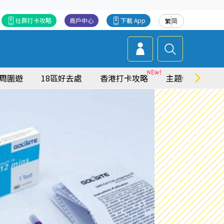
社群打卡攻略
商戶中心
下載 App
繁
简
周圍遊
18區好去處
香港打卡攻略
主題特集