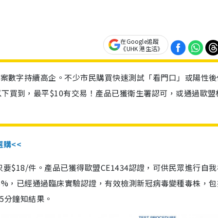
在Google追蹤
《UHK 港生活》
診個案數字持續高企。不少市民購買快速測試「看門口」或陽性後
以下買到，最平$10有交易！產品已獲衛生署認可，或通過歐盟
選購<<
惠價只要$18/件。產品已獲得歐盟CE1434認證，可供民眾進行自
性99.8%，已經通過臨床實驗認證，有效檢測新冠病毒變種毒株，
，15分鐘知結果。