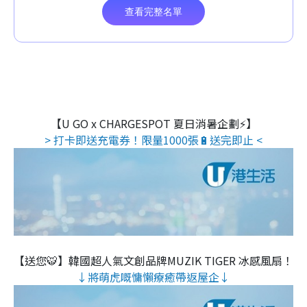
【U GO x CHARGESPOT 夏日消暑企劃⚡】
> 打卡即送充電券！限量1000張🔋送完即止 <
【送您🐯】韓國超人氣文創品牌MUZIK TIGER 冰感風扇！
↓將萌虎嘅慵懶療癒帶返屋企↓