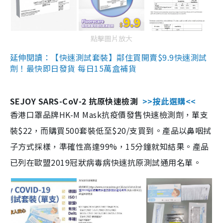
點擊圖片放大
延伸閱讀：【快速測試套裝】鄰住買開賣$9.9快速測試
劑！最快即日發貨 每日15萬盒補貨
SEJOY SARS-CoV-2 抗原快速檢測
>>按此選購<<
香港口罩品牌HK-M Mask抗疫價發售快速檢測劑，單支
裝$22，而購買500套裝低至$20/支買到。產品以鼻咽拭
子方式採樣，準確性高達99%，15分鐘就知結果。產品
已列在歐盟2019冠狀病毒病快速抗原測試通用名單。