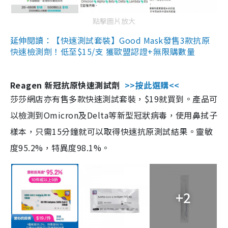
點擊圖片放大
延伸閱讀：【快速測試套裝】Good Mask發售3款抗原
快速檢測劑！低至$15/支 獲歐盟認證+無限購數量
Reagen 新冠抗原快速測試劑
>>按此選購<<
莎莎網店亦有售多款快速測試套裝，$19就買到。產品可
以檢測到Omicron及Delta等新型冠狀病毒，使用鼻拭子
樣本，只需15分鐘就可以取得快速抗原測試結果。靈敏
度95.2%，特異度98.1%。
+2