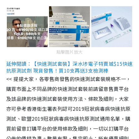
點擊圖片放大
延伸閱讀：【快速測試套裝】深水埗電子特賣城$15快速
抗原測試劑 現貨發售！買10支再送3支檢測棒
<< 提提大家，各零售商發售的快速測試套裝規格不一，
購買市面上不同品牌的快速測試套裝前請留意售賣平台
及該品牌的快速測試套裝使用方法、條款及細則，大家
亦可參考香港衞生署表列認可2019冠狀病毒病快速抗原
測試、歐盟2019冠狀病毒病快速抗原測試通用名單，購
買前留意訂購平台的使用條款及細則，一切以訂購平台
公佈的價錢為準。數量有限，售完即止；所有優惠細則