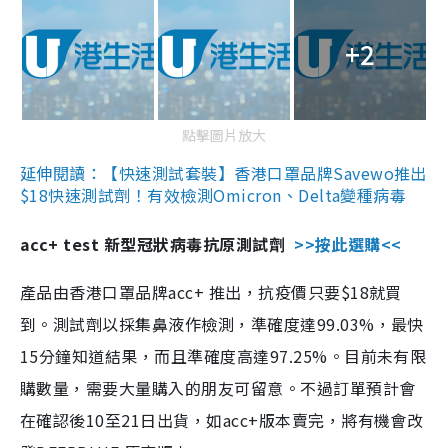
+2
點擊圖片放大
延伸閱讀：【快速測試套裝】香港口罩品牌Savewo推出
$18快速測試劑！有效檢測Omicron、Delta變種病毒
acc+ test 新型冠狀病毒抗原測試劑
>>按此選購<<
產品由香港口罩品牌acc+ 推出，抗疫價只要$18就買
到。測試劑以採集鼻液作檢測，準確度達99.03%，最快
15分鐘知道結果，而且準確度高達97.25%。目前未有限
購數量，需要大量購入的朋友可留意。不過訂單預計會
在確認後10至21日出貨，如acc+版本賣完，將有機會改