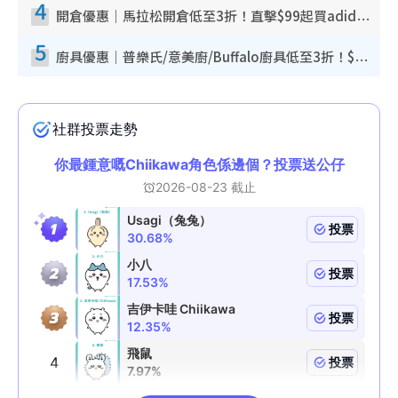
4
開倉優惠｜馬拉松開倉低至3折！直擊$99起買adidas／New Balance／Puma鞋款 STANLEY保溫杯劈價至$119起
5
廚具優惠｜普樂氏/意美廚/Buffalo廚具低至3折！$89起買煎鍋／炒鑊／個人鍋 同場小家電激減至$99起