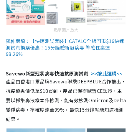
點擊圖片放大
延伸閱讀：【快速測試套裝】CATALO全線門市$16快速
測試劑換購優惠！15分鐘驗新冠病毒 準確性高達
98.26%
Savewo新型冠狀病毒快速抗原測試劑
>>按此選購<<
產品由香港口罩品牌Savewo聯乘DEEPBLUE合作推出，
抗疫優惠價低至$18買到。產品已獲得歐盟CE認證，主
要以採集鼻液樣本作檢測，能有效檢測Omicron及Delta
變種病毒，準確度達至99%，最快15分鐘就能知道檢測
結果。