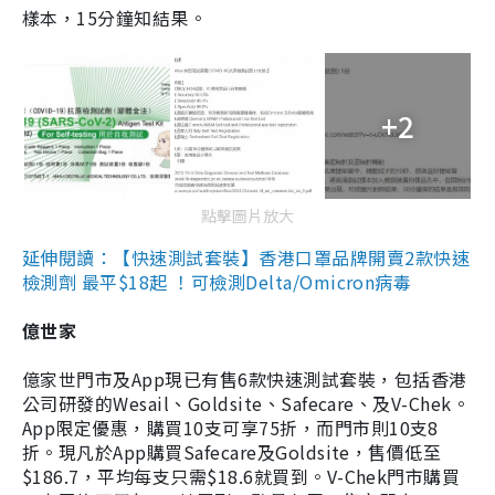
樣本，15分鐘知結果。
+2
點擊圖片放大
延伸閱讀：【快速測試套裝】香港口罩品牌開賣2款快速
檢測劑 最平$18起 ！可檢測Delta/Omicron病毒
億世家
億家世門市及App現已有售6款快速測試套裝，包括香港
公司研發的Wesail、Goldsite、Safecare、及V-Chek。
App限定優惠，購買10支可享75折，而門市則10支8
折。現凡於App購買Safecare及Goldsite，售價低至
$186.7，平均每支只需$18.6就買到。V-Chek門市購買