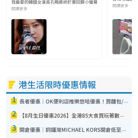
我最愛的韓國女演員孔曉振終於要回歸小螢幕啦!這次的劇本改編自同名
閱讀更多
閱讀更多
港生活限時優惠情報
1
長者優惠｜OK便利店推樂悠咭優惠！買麵包/牛奶/保健品拍卡即減
2
【8月生日優惠2026】全港85大食買玩著數攻略 自助餐/火鍋放題同行免費＋誠品/DONKI送現金券
3
開倉優惠｜銅鑼灣MICHAEL KORS開倉低至17折！直擊$500起買手袋/銀包/鞋款 必買經典Jet Set系列