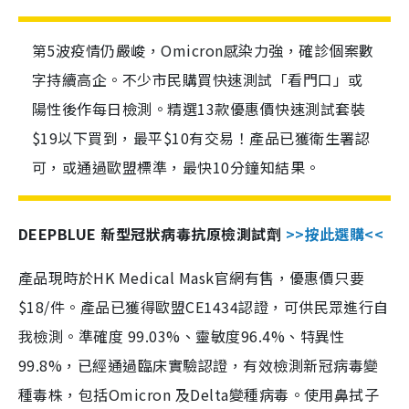
第5波疫情仍嚴峻，Omicron感染力強，確診個案數
字持續高企。不少市民購買快速測試「看門口」或
陽性後作每日檢測。精選13款優惠價快速測試套裝
$19以下買到，最平$10有交易！產品已獲衛生署認
可，或通過歐盟標準，最快10分鐘知結果。
DEEPBLUE 新型冠狀病毒抗原檢測試劑
>>按此選購<<
產品現時於HK Medical Mask官網有售，優惠價只要
$18/件。產品已獲得歐盟CE1434認證，可供民眾進行自
我檢測。準確度 99.03%、靈敏度96.4%、特異性
99.8%，已經通過臨床實驗認證，有效檢測新冠病毒變
種毒株，包括Omicron 及Delta變種病毒。使用鼻拭子