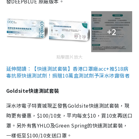
發DEEPBLUE 原廠版本。
+2
點擊圖片放大
延伸閱讀：【快速測試套裝】香港口罩廠acc+推$18病
毒抗原快速測試劑！捐贈10萬盒測試劑予深水埗露宿者
Goldsite快速測試套裝
深水埗電子特賣城現正發售Goldsite快速測試套裝，現
時更有優惠，$100/10支，平均每支$10，買10支再送口
罩。另外有售YHLO及Green Spring的快速測試套裝，
一樣低至$100/10支送口罩。