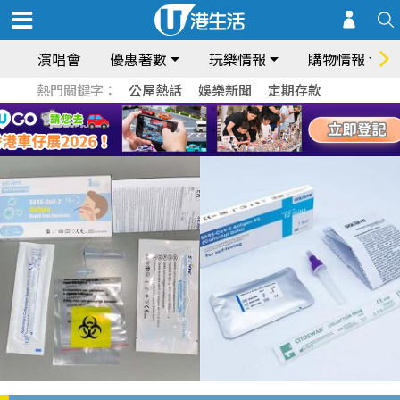
演唱會
優惠著數
玩樂情報
購物情報
熱門關鍵字：
公屋熱話
娛樂新聞
定期存款