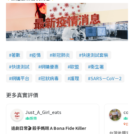
著數
疫情
新冠肺炎
快速測試套裝
快速測試
網購優惠
歐盟
衞生署
網購平台
冠狀病毒
護理
SARS－CoV－2
更多真實評價
Just_A_Girl_eats
co c
娛樂
吹
台灣
追劇日常🎬 殺手媽咪 A Bona Fide Killer
台灣地鐵宣