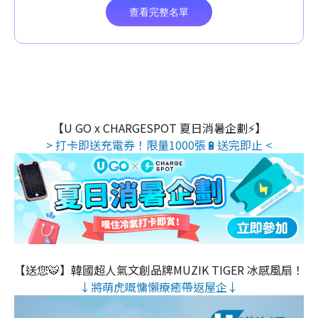
【U GO x CHARGESPOT 夏日消暑企劃⚡】
> 打卡即送充電券！限量1000張🔋送完即止 <
【送您🐯】韓國超人氣文創品牌MUZIK TIGER 冰感風扇！
↓將萌虎嘅慵懶療癒帶返屋企↓