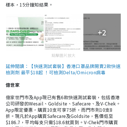
樣本，15分鐘知結果。
+2
點擊圖片放大
延伸閱讀：【快速測試套裝】香港口罩品牌開賣2款快速
檢測劑 最平$18起 ！可檢測Delta/Omicron病毒
億世家
億家世門市及App現已有售6款快速測試套裝，包括香港
公司研發的Wesail、Goldsite、Safecare、及V-Chek。
App限定優惠，購買10支可享75折，而門市則10支8
折。現凡於App購買Safecare及Goldsite，售價低至
$186.7，平均每支只需$18.6就買到。V-Chek門市購買