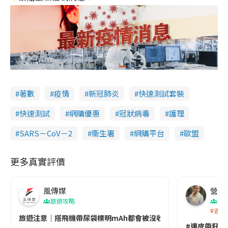
著數
疫情
新冠肺炎
快速測試套裝
快速測試
網購優惠
冠狀病毒
護理
SARS－CoV－2
衞生署
網購平台
歐盟
更多真實評價
風傳媒
營養教
旅遊攻略
生
香港
旅遊注意｜搭飛機帶尿袋標明mAh都會被沒收😱出發前切記檢查「1
#連皮帶籽都