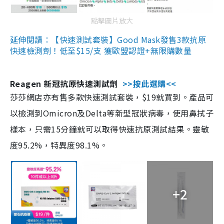
點擊圖片放大
延伸閱讀：【快速測試套裝】Good Mask發售3款抗原
快速檢測劑！低至$15/支 獲歐盟認證+無限購數量
Reagen 新冠抗原快速測試劑
>>按此選購<<
莎莎網店亦有售多款快速測試套裝，$19就買到。產品可
以檢測到Omicron及Delta等新型冠狀病毒，使用鼻拭子
樣本，只需15分鐘就可以取得快速抗原測試結果。靈敏
度95.2%，特異度98.1%。
+2