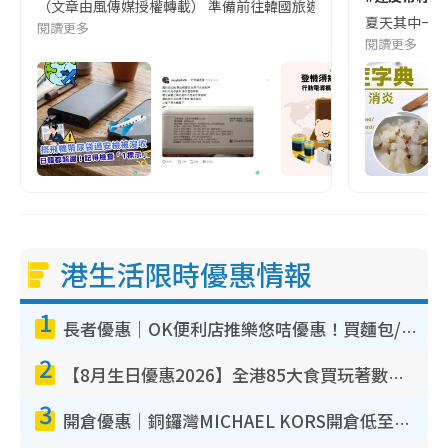
（文章由風傳媒授權轉載） 準備前往韓國旅遊的民眾，近期要特別留
夏天其中一種時
閱讀更多
閱讀更多
港生活限時優惠情報
1
長者優惠｜OK便利店推樂悠咭優惠！買麵包/牛奶/保健品拍卡即減
2
【8月生日優惠2026】全港85大食買玩著數攻略 自助餐/火鍋放題同行免費＋誠品/DONKI送現金券
3
開倉優惠｜銅鑼灣MICHAEL KORS開倉低至17折！直擊$500起買手袋/銀包/鞋款 必買經典Jet Set系列