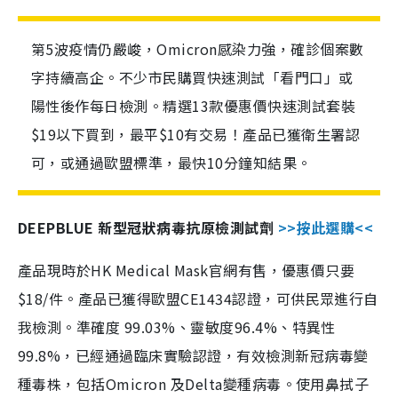
第5波疫情仍嚴峻，Omicron感染力強，確診個案數
字持續高企。不少市民購買快速測試「看門口」或
陽性後作每日檢測。精選13款優惠價快速測試套裝
$19以下買到，最平$10有交易！產品已獲衛生署認
可，或通過歐盟標準，最快10分鐘知結果。
DEEPBLUE 新型冠狀病毒抗原檢測試劑
>>按此選購<<
產品現時於HK Medical Mask官網有售，優惠價只要
$18/件。產品已獲得歐盟CE1434認證，可供民眾進行自
我檢測。準確度 99.03%、靈敏度96.4%、特異性
99.8%，已經通過臨床實驗認證，有效檢測新冠病毒變
種毒株，包括Omicron 及Delta變種病毒。使用鼻拭子