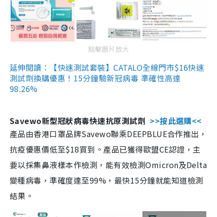
點擊圖片放大
延伸閱讀：【快速測試套裝】CATALO全線門市$16快速
測試劑換購優惠！15分鐘驗新冠病毒 準確性高達
98.26%
Savewo新型冠狀病毒快速抗原測試劑
>>按此選購<<
產品由香港口罩品牌Savewo聯乘DEEPBLUE合作推出，
抗疫優惠價低至$18買到。產品已獲得歐盟CE認證，主
要以採集鼻液樣本作檢測，能有效檢測Omicron及Delta
變種病毒，準確度達至99%，最快15分鐘就能知道檢測
結果。