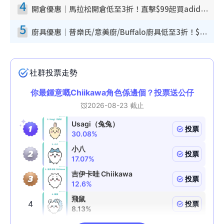
4
開倉優惠｜馬拉松開倉低至3折！直擊$99起買adidas／New Balance／Puma鞋款 STANLEY保溫杯劈價至$119起
5
廚具優惠｜普樂氏/意美廚/Buffalo廚具低至3折！$89起買煎鍋／炒鑊／個人鍋 同場小家電激減至$99起