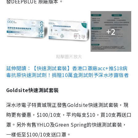
發DEEPBLUE 原廠版本。
+2
點擊圖片放大
延伸閱讀：【快速測試套裝】香港口罩廠acc+推$18病
毒抗原快速測試劑！捐贈10萬盒測試劑予深水埗露宿者
Goldsite快速測試套裝
深水埗電子特賣城現正發售Goldsite快速測試套裝，現
時更有優惠，$100/10支，平均每支$10，買10支再送口
罩。另外有售YHLO及Green Spring的快速測試套裝，
一樣低至$100/10支送口罩。