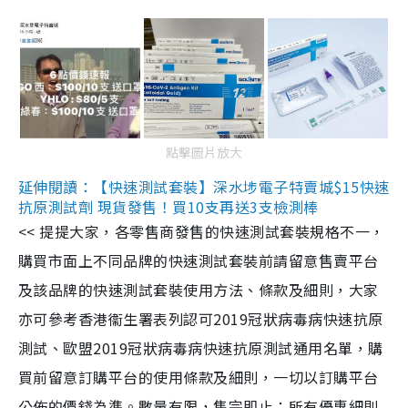
點擊圖片放大
延伸閱讀：【快速測試套裝】深水埗電子特賣城$15快速
抗原測試劑 現貨發售！買10支再送3支檢測棒
<< 提提大家，各零售商發售的快速測試套裝規格不一，
購買市面上不同品牌的快速測試套裝前請留意售賣平台
及該品牌的快速測試套裝使用方法、條款及細則，大家
亦可參考香港衞生署表列認可2019冠狀病毒病快速抗原
測試、歐盟2019冠狀病毒病快速抗原測試通用名單，購
買前留意訂購平台的使用條款及細則，一切以訂購平台
公佈的價錢為準。數量有限，售完即止；所有優惠細則