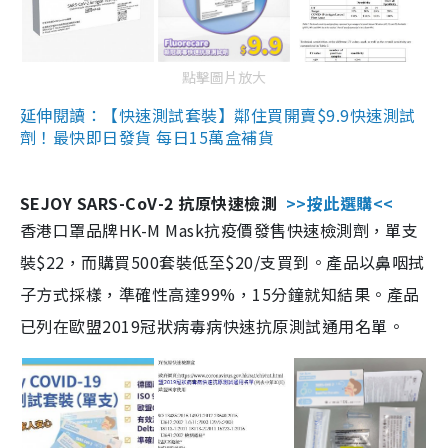
點擊圖片放大
延伸閱讀：【快速測試套裝】鄰住買開賣$9.9快速測試
劑！最快即日發貨 每日15萬盒補貨
SEJOY SARS-CoV-2 抗原快速檢測
>>按此選購<<
香港口罩品牌HK-M Mask抗疫價發售快速檢測劑，單支
裝$22，而購買500套裝低至$20/支買到。產品以鼻咽拭
子方式採樣，準確性高達99%，15分鐘就知結果。產品
已列在歐盟2019冠狀病毒病快速抗原測試通用名單。