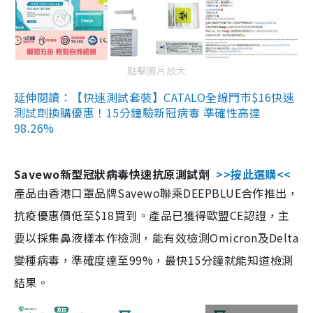
點擊圖片放大
延伸閱讀：【快速測試套裝】CATALO全線門市$16快速
測試劑換購優惠！15分鐘驗新冠病毒 準確性高達
98.26%
Savewo新型冠狀病毒快速抗原測試劑
>>按此選購<<
產品由香港口罩品牌Savewo聯乘DEEPBLUE合作推出，
抗疫優惠價低至$18買到。產品已獲得歐盟CE認證，主
要以採集鼻液樣本作檢測，能有效檢測Omicron及Delta
變種病毒，準確度達至99%，最快15分鐘就能知道檢測
結果。