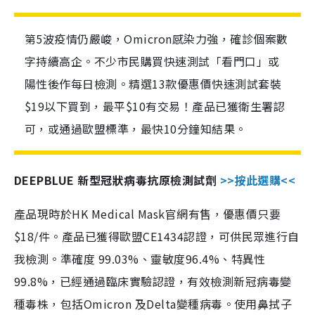
第5波疫情仍嚴峻，Omicron感染力強，確診個案數
字持續高企。不少市民購買快速測試「看門口」或
陽性後作每日檢測。精選13款優惠價快速測試套裝
$19以下買到，最平$10有交易！產品已獲衛生署認
可，或通過歐盟標準，最快10分鐘知結果。
DEEPBLUE 新型冠狀病毒抗原檢測試劑
>>按此選購<<
產品現時於HK Medical Mask官網有售，優惠價只要
$18/件。產品已獲得歐盟CE1434認證，可供民眾進行自
我檢測。準確度 99.03%、靈敏度96.4%、特異性
99.8%，已經通過臨床實驗認證，有效檢測新冠病毒變
種毒株，包括Omicron 及Delta變種病毒。使用鼻拭子