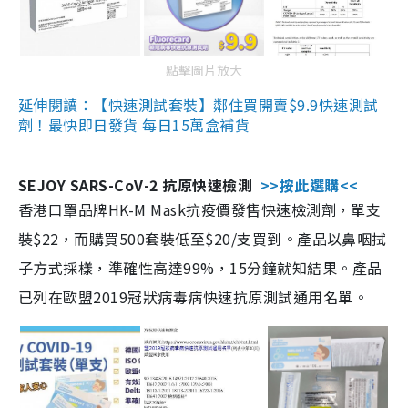
點擊圖片放大
延伸閱讀：【快速測試套裝】鄰住買開賣$9.9快速測試
劑！最快即日發貨 每日15萬盒補貨
SEJOY SARS-CoV-2 抗原快速檢測
>>按此選購<<
香港口罩品牌HK-M Mask抗疫價發售快速檢測劑，單支
裝$22，而購買500套裝低至$20/支買到。產品以鼻咽拭
子方式採樣，準確性高達99%，15分鐘就知結果。產品
已列在歐盟2019冠狀病毒病快速抗原測試通用名單。