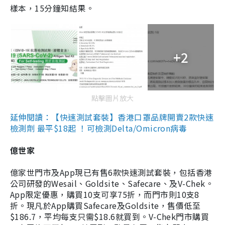
樣本，15分鐘知結果。
+2
點擊圖片放大
延伸閱讀：【快速測試套裝】香港口罩品牌開賣2款快速
檢測劑 最平$18起 ！可檢測Delta/Omicron病毒
億世家
億家世門市及App現已有售6款快速測試套裝，包括香港
公司研發的Wesail、Goldsite、Safecare、及V-Chek。
App限定優惠，購買10支可享75折，而門市則10支8
折。現凡於App購買Safecare及Goldsite，售價低至
$186.7，平均每支只需$18.6就買到。V-Chek門市購買