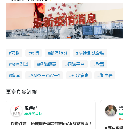
著數
疫情
新冠肺炎
快速測試套裝
快速測試
網購優惠
網購平台
歐盟
護理
SARS－CoV－2
冠狀病毒
衞生署
更多真實評價
風傳媒
營養教
旅遊攻略
生
香港
旅遊注意｜搭飛機帶尿袋標明mAh都會被沒收😱出發前切記檢查「1
#連皮帶籽都