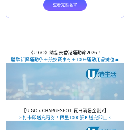
《U GO》請您去香港運動節2026！
體驗新興運動💦＋競技賽事💪＋100+運動用品攤位🔥
【U GO x CHARGESPOT 夏日消暑企劃⚡】
> 打卡即送充電券！限量1000張🔋送完即止 <