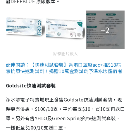
發DEEPBLUE 原廠版本。
+2
點擊圖片放大
延伸閱讀：【快速測試套裝】香港口罩廠acc+推$18病
毒抗原快速測試劑！捐贈10萬盒測試劑予深水埗露宿者
Goldsite快速測試套裝
深水埗電子特賣城現正發售Goldsite快速測試套裝，現
時更有優惠，$100/10支，平均每支$10，買10支再送口
罩。另外有售YHLO及Green Spring的快速測試套裝，
一樣低至$100/10支送口罩。