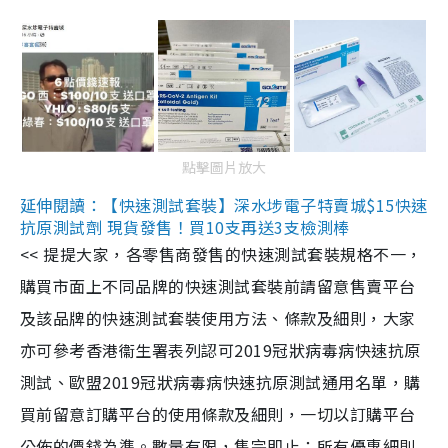
點擊圖片放大
延伸閱讀：【快速測試套裝】深水埗電子特賣城$15快速
抗原測試劑 現貨發售！買10支再送3支檢測棒
<< 提提大家，各零售商發售的快速測試套裝規格不一，
購買市面上不同品牌的快速測試套裝前請留意售賣平台
及該品牌的快速測試套裝使用方法、條款及細則，大家
亦可參考香港衞生署表列認可2019冠狀病毒病快速抗原
測試、歐盟2019冠狀病毒病快速抗原測試通用名單，購
買前留意訂購平台的使用條款及細則，一切以訂購平台
公佈的價錢為準。數量有限，售完即止；所有優惠細則