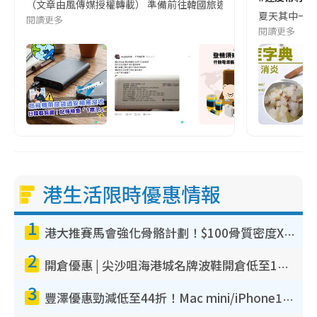
（文章由風傳媒授權轉載） 準備前往韓國旅遊的民眾，近期要特別留
夏天其中一種時
閱讀更多
閱讀更多
港生活限時優惠情報
1
港大推賽馬會強化骨骼計劃！$100骨質密度X光檢查 完成免費運動訓練送超市禮券！附參加資格
2
開倉優惠 | 尖沙咀海港城名牌波鞋開倉低至1折！On鞋$899起／Joy&Peace鞋履$98起
3
豐澤優惠勁減低至44折！Mac mini/iPhone17Pro大減價！廚房家電$220起