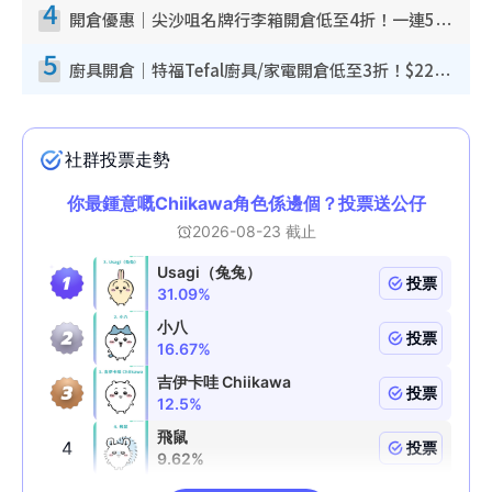
4
開倉優惠｜尖沙咀名牌行李箱開倉低至4折！一連5日 American Tourister/ace./Hallmark $200起！
5
廚具開倉｜特福Tefal廚具/家電開倉低至3折！$220起買平底鍋/炒鑊/湯煲！電飯煲/吸塵機/燙斗$418起