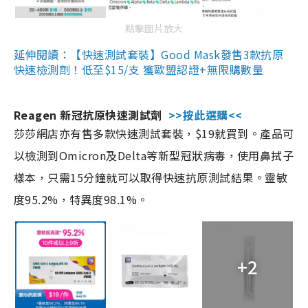
點擊圖片放大
延伸閱讀：【快速測試套裝】Good Mask發售3款抗原
快速檢測劑！低至$15/支 獲歐盟認證+無限購數量
Reagen 新冠抗原快速測試劑
>>按此選購<<
莎莎網店亦有售多款快速測試套裝，$19就買到。產品可
以檢測到Omicron及Delta等新型冠狀病毒，使用鼻拭子
樣本，只需15分鐘就可以取得快速抗原測試結果。靈敏
度95.2%，特異度98.1%。
+2