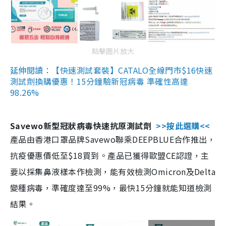
點擊圖片放大
延伸閱讀：【快速測試套裝】CATALO全線門市$16快速
測試劑換購優惠！15分鐘驗新冠病毒 準確性高達
98.26%
Savewo新型冠狀病毒快速抗原測試劑
>>按此選購<<
產品由香港口罩品牌Savewo聯乘DEEPBLUE合作推出，
抗疫優惠價低至$18買到。產品已獲得歐盟CE認證，主
要以採集鼻液樣本作檢測，能有效檢測Omicron及Delta
變種病毒，準確度達至99%，最快15分鐘就能知道檢測
結果。