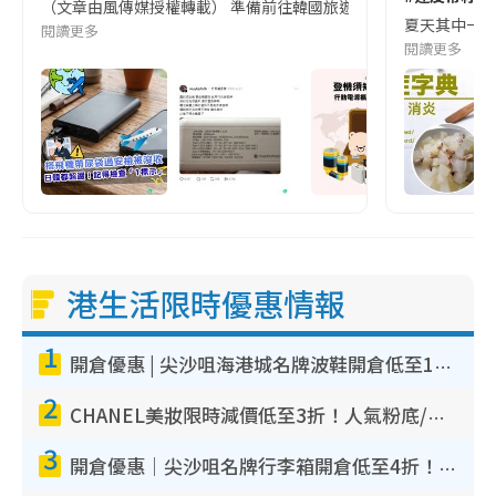
（文章由風傳媒授權轉載） 準備前往韓國旅遊的民眾，近期要特別留
夏天其中一種時
閱讀更多
閱讀更多
港生活限時優惠情報
1
開倉優惠 | 尖沙咀海港城名牌波鞋開倉低至1折！On鞋$899起／Joy&Peace鞋履$98起
2
CHANEL美妝限時減價低至3折！人氣粉底/唇膏/精華液低至$275！COCO香水都有平
3
開倉優惠｜尖沙咀名牌行李箱開倉低至4折！一連5日 American Tourister/ace./Hallmark $200起！