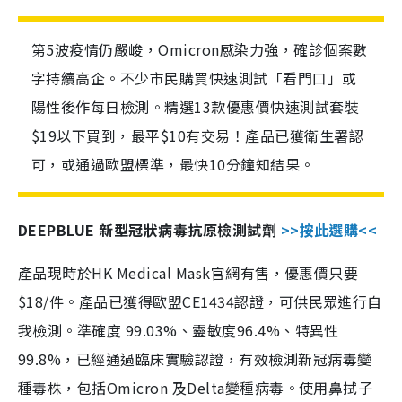
第5波疫情仍嚴峻，Omicron感染力強，確診個案數
字持續高企。不少市民購買快速測試「看門口」或
陽性後作每日檢測。精選13款優惠價快速測試套裝
$19以下買到，最平$10有交易！產品已獲衛生署認
可，或通過歐盟標準，最快10分鐘知結果。
DEEPBLUE 新型冠狀病毒抗原檢測試劑
>>按此選購<<
產品現時於HK Medical Mask官網有售，優惠價只要
$18/件。產品已獲得歐盟CE1434認證，可供民眾進行自
我檢測。準確度 99.03%、靈敏度96.4%、特異性
99.8%，已經通過臨床實驗認證，有效檢測新冠病毒變
種毒株，包括Omicron 及Delta變種病毒。使用鼻拭子