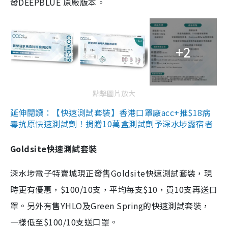
發DEEPBLUE 原廠版本。
+2
點擊圖片放大
延伸閱讀：【快速測試套裝】香港口罩廠acc+推$18病
毒抗原快速測試劑！捐贈10萬盒測試劑予深水埗露宿者
Goldsite快速測試套裝
深水埗電子特賣城現正發售Goldsite快速測試套裝，現
時更有優惠，$100/10支，平均每支$10，買10支再送口
罩。另外有售YHLO及Green Spring的快速測試套裝，
一樣低至$100/10支送口罩。