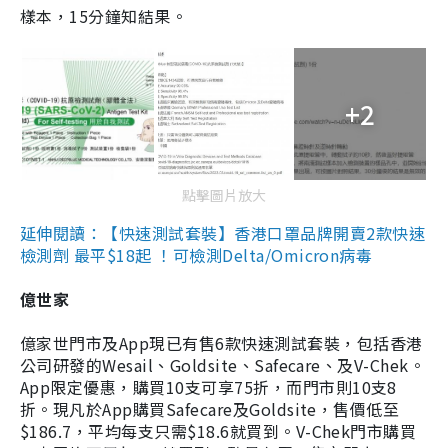
樣本，15分鐘知結果。
+2
點擊圖片放大
延伸閱讀：【快速測試套裝】香港口罩品牌開賣2款快速
檢測劑 最平$18起 ！可檢測Delta/Omicron病毒
億世家
億家世門市及App現已有售6款快速測試套裝，包括香港
公司研發的Wesail、Goldsite、Safecare、及V-Chek。
App限定優惠，購買10支可享75折，而門市則10支8
折。現凡於App購買Safecare及Goldsite，售價低至
$186.7，平均每支只需$18.6就買到。V-Chek門市購買