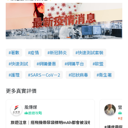
著數
疫情
新冠肺炎
快速測試套裝
快速測試
網購優惠
網購平台
歐盟
護理
SARS－CoV－2
冠狀病毒
衞生署
更多真實評價
風傳媒
營養教
旅遊攻略
生
香港
旅遊注意｜搭飛機帶尿袋標明mAh都會被沒收😱出發前切記檢查「1
#連皮帶籽都