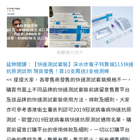
點擊圖片放大
延伸閱讀：【快速測試套裝】深水埗電子特賣城$15快速
抗原測試劑 現貨發售！買10支再送3支檢測棒
<< 提提大家，各零售商發售的快速測試套裝規格不一，
購買市面上不同品牌的快速測試套裝前請留意售賣平台
及該品牌的快速測試套裝使用方法、條款及細則，大家
亦可參考香港衞生署表列認可2019冠狀病毒病快速抗原
測試、歐盟2019冠狀病毒病快速抗原測試通用名單，購
買前留意訂購平台的使用條款及細則，一切以訂購平台
公佈的價錢為準。數量有限，售完即止；所有優惠細則