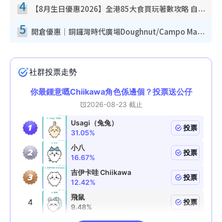
4
【8月生日優惠2026】全港85大食買玩著數攻略 自助餐/火鍋放題同行免費＋誠品/DONKI送現金券
5
開倉優惠｜銅鑼灣時代廣場Doughnut/Campo Marzio開倉低至1折！背囊、書包、手袋劈價$200起