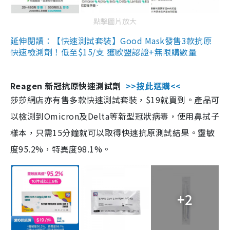
點擊圖片放大
延伸閱讀：【快速測試套裝】Good Mask發售3款抗原
快速檢測劑！低至$15/支 獲歐盟認證+無限購數量
Reagen 新冠抗原快速測試劑
>>按此選購<<
莎莎網店亦有售多款快速測試套裝，$19就買到。產品可
以檢測到Omicron及Delta等新型冠狀病毒，使用鼻拭子
樣本，只需15分鐘就可以取得快速抗原測試結果。靈敏
度95.2%，特異度98.1%。
+2