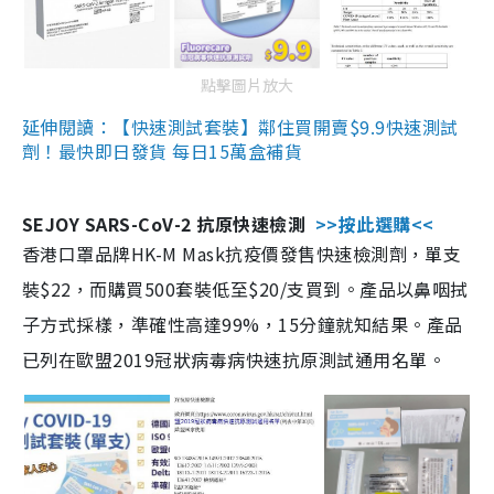
點擊圖片放大
延伸閱讀：【快速測試套裝】鄰住買開賣$9.9快速測試
劑！最快即日發貨 每日15萬盒補貨
SEJOY SARS-CoV-2 抗原快速檢測
>>按此選購<<
香港口罩品牌HK-M Mask抗疫價發售快速檢測劑，單支
裝$22，而購買500套裝低至$20/支買到。產品以鼻咽拭
子方式採樣，準確性高達99%，15分鐘就知結果。產品
已列在歐盟2019冠狀病毒病快速抗原測試通用名單。