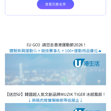
《U GO》請您去香港運動節2026！
體驗新興運動💦＋競技賽事💪＋100+運動用品攤位🔥
【送您🐯】韓國超人氣文創品牌MUZIK TIGER 冰感風扇！
↓將萌虎嘅慵懶療癒帶返屋企↓