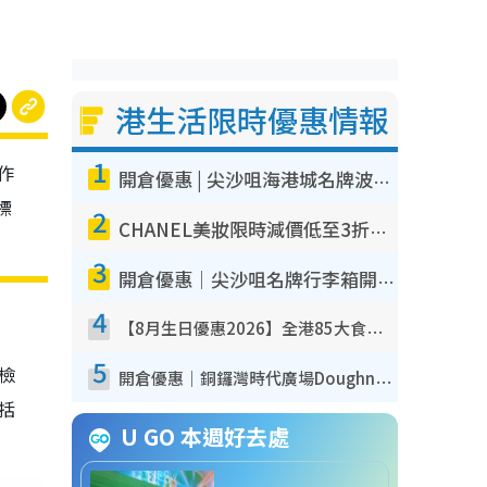
港生活限時優惠情報
1
作
開倉優惠 | 尖沙咀海港城名牌波鞋開倉低至1折！On鞋$899起／Joy&Peace鞋履$98起
標
2
CHANEL美妝限時減價低至3折！人氣粉底/唇膏/精華液低至$275！COCO香水都有平
3
開倉優惠｜尖沙咀名牌行李箱開倉低至4折！一連5日 American Tourister/ace./Hallmark $200起！
4
【8月生日優惠2026】全港85大食買玩著數攻略 自助餐/火鍋放題同行免費＋誠品/DONKI送現金券
5
我檢
開倉優惠｜銅鑼灣時代廣場Doughnut/Campo Marzio開倉低至1折！背囊、書包、手袋劈價$200起
包括
U GO 本週好去處