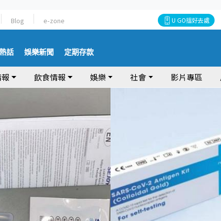
Blog
e-zone
U GO搵好去處
熱話
娛樂新聞
定期存款
情報
飲食情報
娛樂
社會
影片專區