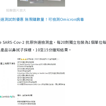
點擊圖片放大
測試劑優惠 無限購數量！可檢測Omicron病毒
are SARS-Cov-2 抗原快速檢測盒，每20劑獨立包裝為1個單位
5。產品以鼻拭子採樣，10至15分鐘知結果。