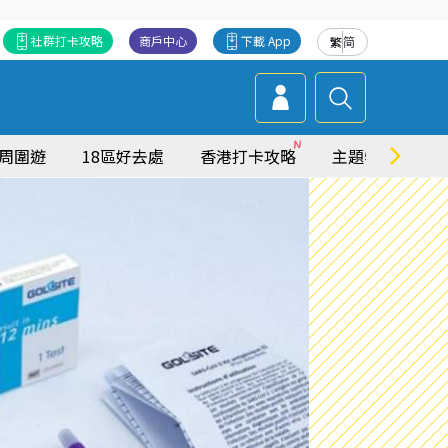
社群打卡攻略
商戶中心
下載 App
繁
简
周圍遊
18區好去處
香港打卡攻略
主題特集