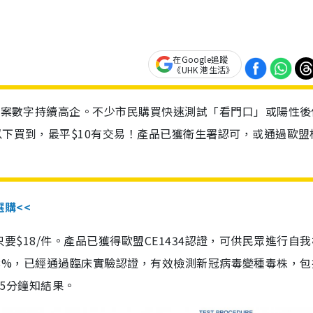
在Google追蹤
《UHK 港生活》
診個案數字持續高企。不少市民購買快速測試「看門口」或陽性後
以下買到，最平$10有交易！產品已獲衛生署認可，或通過歐盟
選購<<
惠價只要$18/件。產品已獲得歐盟CE1434認證，可供民眾進行自
性99.8%，已經通過臨床實驗認證，有效檢測新冠病毒變種毒株，
，15分鐘知結果。