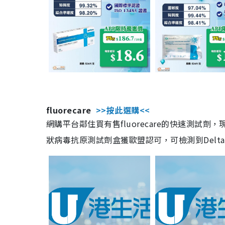
fluorecare
>>按此選購<<
網購平台鄰住買有售fluorecare的快速測試
狀病毒抗原測試劑盒獲歐盟認可，可檢測到Delta及