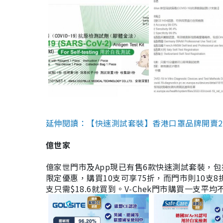
延伸閱讀：【快速測試套裝】香港口罩品牌開賣2款快速
億世家
億家世門市及App現已有售6款快速測試套裝，包括香港公司
限定優惠，購買10支可享75折，而門市則10支8折。現
支只需$18.6就買到。V-Chek門市購買一支平