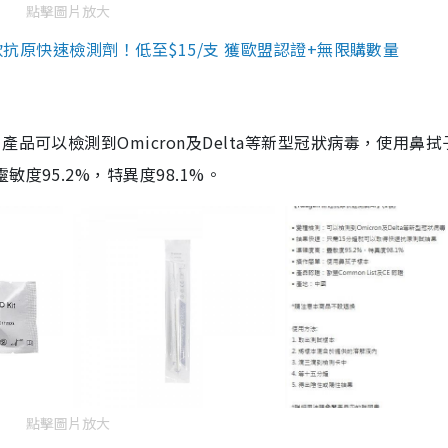
點擊圖片放大
3款抗原快速檢測劑！低至$15/支 獲歐盟認證+無限購數量
品可以檢測到Omicron及Delta等新型冠狀病毒，使用鼻拭
度95.2%，特異度98.1%。
點擊圖片放大