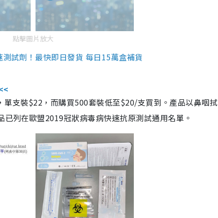
點擊圖片放大
速測試劑！最快即日發貨 每日15萬盒補貨
<<
，單支裝$22，而購買500套裝低至$20/支買到。產品以鼻咽
品已列在歐盟2019冠狀病毒病快速抗原測試通用名單。