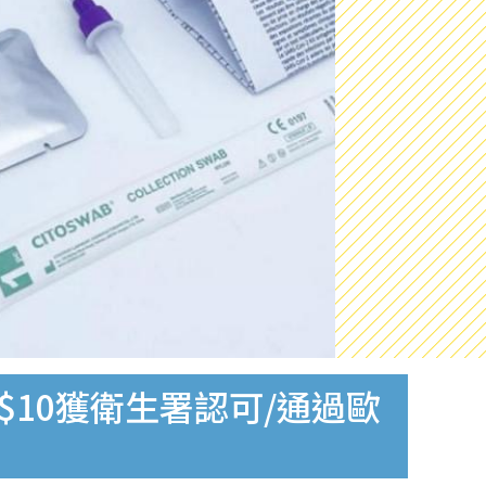
$10獲衛生署認可/通過歐