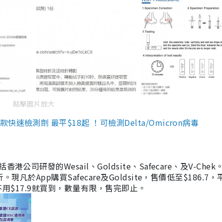
點擊圖片放大
檢測劑 最平$18起 ！可檢測Delta/Omicron病毒
研發的Wesail、Goldsite、Safecare、及V-Chek。
凡於App購買Safecare及Goldsite，售價低至$186.7
均不用$17.9就買到，數量有限，售完即止。