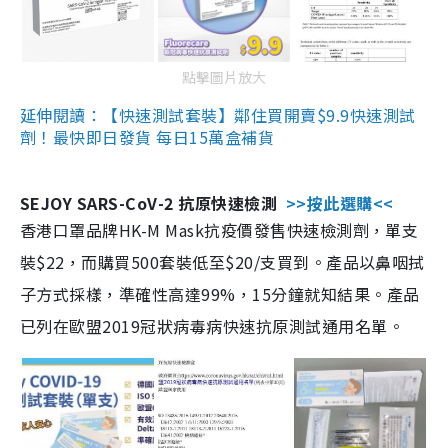
點擊圖片放大
延伸閱讀：【快速測試套裝】鄰住買開賣$9.9快速測試
劑！最快即日發貨 每日15萬盒補貨
SEJOY SARS-CoV-2 抗原快速檢測
>>按此選購<<
香港口罩品牌HK-M Mask抗疫價發售快速檢測劑，單支
裝$22，而購買500套裝低至$20/支買到。產品以鼻咽拭
子方式採樣，準確性高達99%，15分鐘就知結果。產品
已列在歐盟2019冠狀病毒病快速抗原測試通用名單。