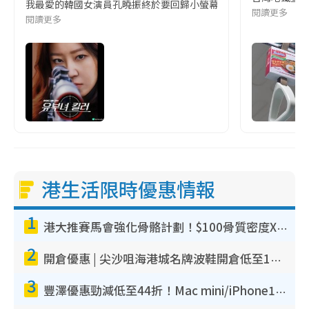
我最愛的韓國女演員孔曉振終於要回歸小螢幕啦!這次的劇本改編自同名
閱讀更多
閱讀更多
港生活限時優惠情報
1
港大推賽馬會強化骨骼計劃！$100骨質密度X光檢查 完成免費運動訓練送超市禮券！附參加資格
2
開倉優惠 | 尖沙咀海港城名牌波鞋開倉低至1折！On鞋$899起／Joy&Peace鞋履$98起
3
豐澤優惠勁減低至44折！Mac mini/iPhone17Pro大減價！廚房家電$220起