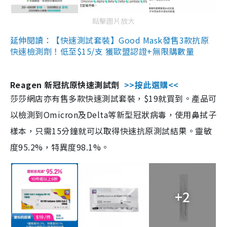
點擊圖片放大
延伸閱讀：【快速測試套裝】Good Mask發售3款抗原
快速檢測劑！低至$15/支 獲歐盟認證+無限購數量
Reagen 新冠抗原快速測試劑
>>按此選購<<
莎莎網店亦有售多款快速測試套裝，$19就買到。產品可
以檢測到Omicron及Delta等新型冠狀病毒，使用鼻拭子
樣本，只需15分鐘就可以取得快速抗原測試結果。靈敏
度95.2%，特異度98.1%。
+2