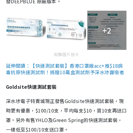
發DEEPBLUE 原廠版本。
+2
點擊圖片放大
延伸閱讀：【快速測試套裝】香港口罩廠acc+推$18病
毒抗原快速測試劑！捐贈10萬盒測試劑予深水埗露宿者
Goldsite快速測試套裝
深水埗電子特賣城現正發售Goldsite快速測試套裝，現
時更有優惠，$100/10支，平均每支$10，買10支再送口
罩。另外有售YHLO及Green Spring的快速測試套裝，
一樣低至$100/10支送口罩。