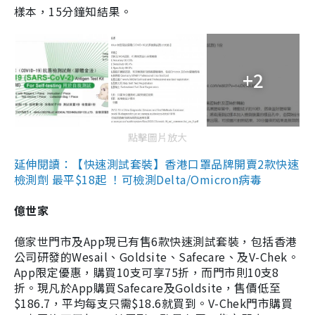
樣本，15分鐘知結果。
+2
點擊圖片放大
延伸閱讀：【快速測試套裝】香港口罩品牌開賣2款快速
檢測劑 最平$18起 ！可檢測Delta/Omicron病毒
億世家
億家世門市及App現已有售6款快速測試套裝，包括香港
公司研發的Wesail、Goldsite、Safecare、及V-Chek。
App限定優惠，購買10支可享75折，而門市則10支8
折。現凡於App購買Safecare及Goldsite，售價低至
$186.7，平均每支只需$18.6就買到。V-Chek門市購買