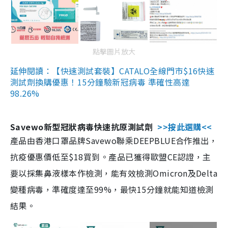
點擊圖片放大
延伸閱讀：【快速測試套裝】CATALO全線門市$16快速
測試劑換購優惠！15分鐘驗新冠病毒 準確性高達
98.26%
Savewo新型冠狀病毒快速抗原測試劑
>>按此選購<<
產品由香港口罩品牌Savewo聯乘DEEPBLUE合作推出，
抗疫優惠價低至$18買到。產品已獲得歐盟CE認證，主
要以採集鼻液樣本作檢測，能有效檢測Omicron及Delta
變種病毒，準確度達至99%，最快15分鐘就能知道檢測
結果。