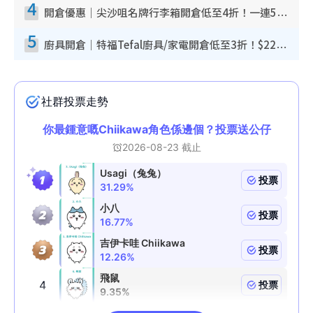
4
開倉優惠｜尖沙咀名牌行李箱開倉低至4折！一連5日 American Tourister/ace./Hallmark $200起！
5
廚具開倉｜特福Tefal廚具/家電開倉低至3折！$220起買平底鍋/炒鑊/湯煲！電飯煲/吸塵機/燙斗$418起