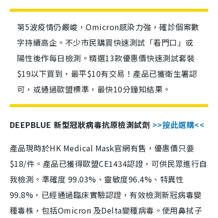
第5波疫情仍嚴峻，Omicron感染力強，確診個案數
字持續高企。不少市民購買快速測試「看門口」或
陽性後作每日檢測。精選13款優惠價快速測試套裝
$19以下買到，最平$10有交易！產品已獲衛生署認
可，或通過歐盟標準，最快10分鐘知結果。
DEEPBLUE 新型冠狀病毒抗原檢測試劑
>>按此選購<<
產品現時於HK Medical Mask官網有售，優惠價只要
$18/件。產品已獲得歐盟CE1434認證，可供民眾進行自
我檢測。準確度 99.03%、靈敏度96.4%、特異性
99.8%，已經通過臨床實驗認證，有效檢測新冠病毒變
種毒株，包括Omicron 及Delta變種病毒。使用鼻拭子