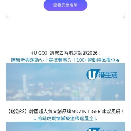
《U GO》請您去香港運動節2026！
體驗新興運動💦＋競技賽事💪＋100+運動用品攤位🔥
【送您🐯】韓國超人氣文創品牌MUZIK TIGER 冰感風扇！
↓將萌虎嘅慵懶療癒帶返屋企↓