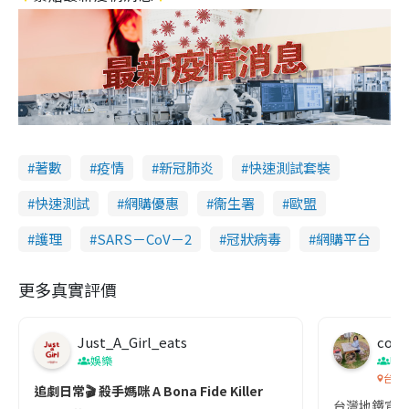
著數
疫情
新冠肺炎
快速測試套裝
快速測試
網購優惠
衞生署
歐盟
護理
SARS－CoV－2
冠狀病毒
網購平台
更多真實評價
Just_A_Girl_eats
co c
娛樂
吹
台灣
追劇日常🎬 殺手媽咪 A Bona Fide Killer
台灣地鐵宣