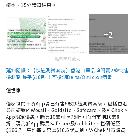
樣本，15分鐘知結果。
+2
點擊圖片放大
延伸閱讀：【快速測試套裝】香港口罩品牌開賣2款快速
檢測劑 最平$18起 ！可檢測Delta/Omicron病毒
億世家
億家世門市及App現已有售6款快速測試套裝，包括香港
公司研發的Wesail、Goldsite、Safecare、及V-Chek。
App限定優惠，購買10支可享75折，而門市則10支8
折。現凡於App購買Safecare及Goldsite，售價低至
$186.7，平均每支只需$18.6就買到。V-Chek門市購買