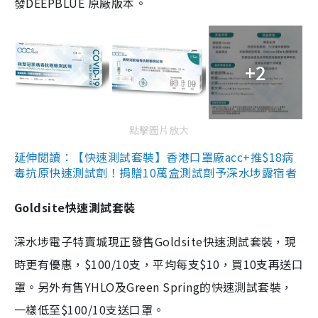
發DEEPBLUE 原廠版本。
+2
點擊圖片放大
延伸閱讀：【快速測試套裝】香港口罩廠acc+推$18病
毒抗原快速測試劑！捐贈10萬盒測試劑予深水埗露宿者
Goldsite快速測試套裝
深水埗電子特賣城現正發售Goldsite快速測試套裝，現
時更有優惠，$100/10支，平均每支$10，買10支再送口
罩。另外有售YHLO及Green Spring的快速測試套裝，
一樣低至$100/10支送口罩。