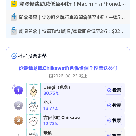
3
豐澤優惠勁減低至44折！Mac mini/iPhone17Pro大減價！廚房家電$220起
4
開倉優惠｜尖沙咀名牌行李箱開倉低至4折！一連5日 American Tourister/ace./Hallmark $200起！
5
廚具開倉｜特福Tefal廚具/家電開倉低至3折！$220起買平底鍋/炒鑊/湯煲！電飯煲/吸塵機/燙斗$418起