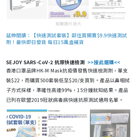
點擊圖片放大
延伸閱讀：【快速測試套裝】鄰住買開賣$9.9快速測試
劑！最快即日發貨 每日15萬盒補貨
SEJOY SARS-CoV-2 抗原快速檢測
>>按此選購<<
香港口罩品牌HK-M Mask抗疫價發售快速檢測劑，單支
裝$22，而購買500套裝低至$20/支買到。產品以鼻咽拭
子方式採樣，準確性高達99%，15分鐘就知結果。產品
已列在歐盟2019冠狀病毒病快速抗原測試通用名單。