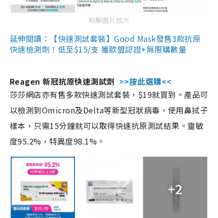
點擊圖片放大
延伸閱讀：【快速測試套裝】Good Mask發售3款抗原
快速檢測劑！低至$15/支 獲歐盟認證+無限購數量
Reagen 新冠抗原快速測試劑
>>按此選購<<
莎莎網店亦有售多款快速測試套裝，$19就買到。產品可
以檢測到Omicron及Delta等新型冠狀病毒，使用鼻拭子
樣本，只需15分鐘就可以取得快速抗原測試結果。靈敏
度95.2%，特異度98.1%。
+2