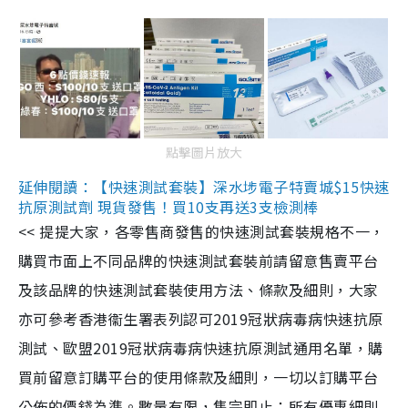
點擊圖片放大
延伸閱讀：【快速測試套裝】深水埗電子特賣城$15快速
抗原測試劑 現貨發售！買10支再送3支檢測棒
<< 提提大家，各零售商發售的快速測試套裝規格不一，
購買市面上不同品牌的快速測試套裝前請留意售賣平台
及該品牌的快速測試套裝使用方法、條款及細則，大家
亦可參考香港衞生署表列認可2019冠狀病毒病快速抗原
測試、歐盟2019冠狀病毒病快速抗原測試通用名單，購
買前留意訂購平台的使用條款及細則，一切以訂購平台
公佈的價錢為準。數量有限，售完即止；所有優惠細則