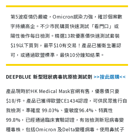
第5波疫情仍嚴峻，Omicron感染力強，確診個案數
字持續高企。不少市民購買快速測試「看門口」或
陽性後作每日檢測。精選13款優惠價快速測試套裝
$19以下買到，最平$10有交易！產品已獲衛生署認
可，或通過歐盟標準，最快10分鐘知結果。
DEEPBLUE 新型冠狀病毒抗原檢測試劑
>>按此選購<<
產品現時於HK Medical Mask官網有售，優惠價只要
$18/件。產品已獲得歐盟CE1434認證，可供民眾進行自
我檢測。準確度 99.03%、靈敏度96.4%、特異性
99.8%，已經通過臨床實驗認證，有效檢測新冠病毒變
種毒株，包括Omicron 及Delta變種病毒。使用鼻拭子