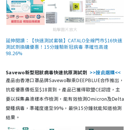
點擊圖片放大
延伸閱讀：【快速測試套裝】CATALO全線門市$16快速
測試劑換購優惠！15分鐘驗新冠病毒 準確性高達
98.26%
Savewo新型冠狀病毒快速抗原測試劑
>>按此選購<<
產品由香港口罩品牌Savewo聯乘DEEPBLUE合作推出，
抗疫優惠價低至$18買到。產品已獲得歐盟CE認證，主
要以採集鼻液樣本作檢測，能有效檢測Omicron及Delta
變種病毒，準確度達至99%，最快15分鐘就能知道檢測
結果。