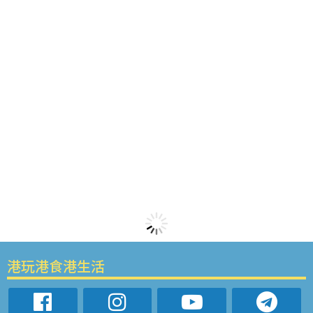
港玩港食港生活