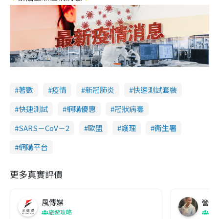
著數
疫情
新冠肺炎
快速測試套裝
快速測試
網購優惠
冠狀病毒
SARS－CoV－2
歐盟
護理
衞生署
網購平台
更多真實評價
風傳媒
營養教
旅遊攻略
生