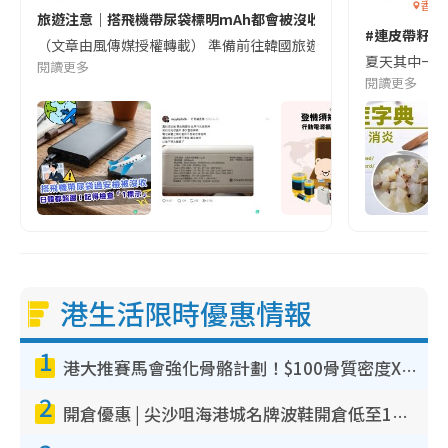
香港
旅遊注意｜搭飛機帶尿袋標明mAh都會被沒收😱出發前切記檢查「1
#連皮帶籽都
（文章由風傳媒授權轉載） 準備前往韓國旅遊的民眾，近期要特別留
夏天其中一種時
閱讀更多
閱讀更多
港生活限時優惠情報
1
港大推賽馬會強化骨骼計劃！$100骨質密度X光檢查 完成免費運動訓練送超市禮券！附參加資格
2
開倉優惠 | 尖沙咀海港城名牌波鞋開倉低至1折！On鞋$899起／Joy&Peace鞋履$98起