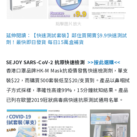
點擊圖片放大
延伸閱讀：【快速測試套裝】鄰住買開賣$9.9快速測試
劑！最快即日發貨 每日15萬盒補貨
SEJOY SARS-CoV-2 抗原快速檢測
>>按此選購<<
香港口罩品牌HK-M Mask抗疫價發售快速檢測劑，單支
裝$22，而購買500套裝低至$20/支買到。產品以鼻咽拭
子方式採樣，準確性高達99%，15分鐘就知結果。產品
已列在歐盟2019冠狀病毒病快速抗原測試通用名單。