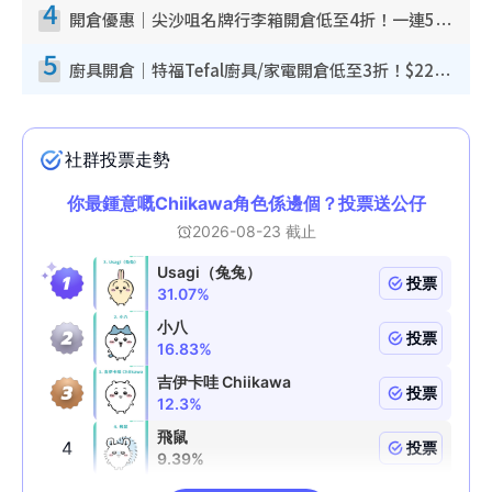
4
開倉優惠｜尖沙咀名牌行李箱開倉低至4折！一連5日 American Tourister/ace./Hallmark $200起！
5
廚具開倉｜特福Tefal廚具/家電開倉低至3折！$220起買平底鍋/炒鑊/湯煲！電飯煲/吸塵機/燙斗$418起