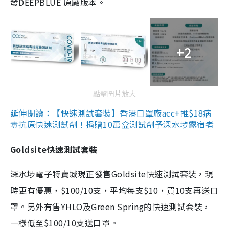
發DEEPBLUE 原廠版本。
+2
點擊圖片放大
延伸閱讀：【快速測試套裝】香港口罩廠acc+推$18病
毒抗原快速測試劑！捐贈10萬盒測試劑予深水埗露宿者
Goldsite快速測試套裝
深水埗電子特賣城現正發售Goldsite快速測試套裝，現
時更有優惠，$100/10支，平均每支$10，買10支再送口
罩。另外有售YHLO及Green Spring的快速測試套裝，
一樣低至$100/10支送口罩。