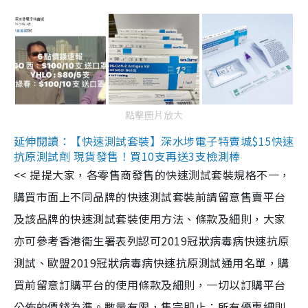
點擊圖片放大
延伸閱讀：【快速測試套裝】深水埗電子特賣城$15快速
抗原測試劑 現貨發售！買10支再送3支檢測棒
<< 提提大家，各零售商發售的快速測試套裝規格不一，
購買市面上不同品牌的快速測試套裝前請留意售賣平台
及該品牌的快速測試套裝使用方法、條款及細則，大家
亦可參考香港衞生署表列認可2019冠狀病毒病快速抗原
測試、歐盟2019冠狀病毒病快速抗原測試通用名單，購
買前留意訂購平台的使用條款及細則，一切以訂購平台
公佈的價錢為準。數量有限，售完即止；所有優惠細則