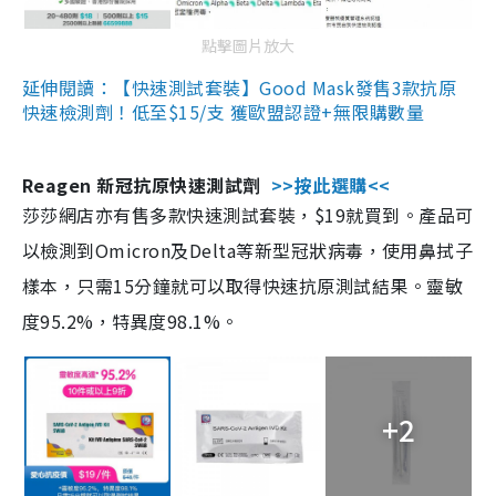
點擊圖片放大
延伸閱讀：【快速測試套裝】Good Mask發售3款抗原
快速檢測劑！低至$15/支 獲歐盟認證+無限購數量
Reagen 新冠抗原快速測試劑
>>按此選購<<
莎莎網店亦有售多款快速測試套裝，$19就買到。產品可
以檢測到Omicron及Delta等新型冠狀病毒，使用鼻拭子
樣本，只需15分鐘就可以取得快速抗原測試結果。靈敏
度95.2%，特異度98.1%。
+2