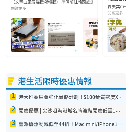
（文章由風傳媒授權轉載） 準備前往韓國旅遊的民眾，近期要特別留
夏天其中一種時
閱讀更多
閱讀更多
港生活限時優惠情報
1
港大推賽馬會強化骨骼計劃！$100骨質密度X光檢查 完成免費運動訓練送超市禮券！附參加資格
2
開倉優惠 | 尖沙咀海港城名牌波鞋開倉低至1折！On鞋$899起／Joy&Peace鞋履$98起
3
豐澤優惠勁減低至44折！Mac mini/iPhone17Pro大減價！廚房家電$220起