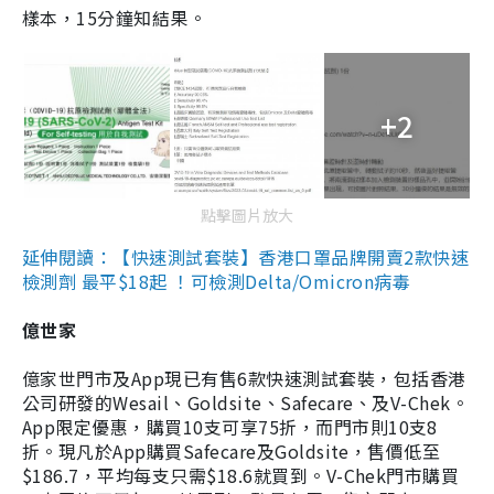
樣本，15分鐘知結果。
+2
點擊圖片放大
延伸閱讀：【快速測試套裝】香港口罩品牌開賣2款快速
檢測劑 最平$18起 ！可檢測Delta/Omicron病毒
億世家
億家世門市及App現已有售6款快速測試套裝，包括香港
公司研發的Wesail、Goldsite、Safecare、及V-Chek。
App限定優惠，購買10支可享75折，而門市則10支8
折。現凡於App購買Safecare及Goldsite，售價低至
$186.7，平均每支只需$18.6就買到。V-Chek門市購買