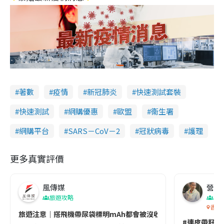
著數
疫情
新冠肺炎
快速測試套裝
快速測試
網購優惠
歐盟
衞生署
網購平台
SARS－CoV－2
冠狀病毒
護理
更多真實評價
風傳媒
營養教
旅遊攻略
生
香港
旅遊注意｜搭飛機帶尿袋標明mAh都會被沒收😱出發前切記檢查「1
#連皮帶籽都