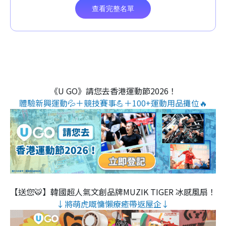
《U GO》請您去香港運動節2026！
體驗新興運動💦＋競技賽事💪＋100+運動用品攤位🔥
【送您🐯】韓國超人氣文創品牌MUZIK TIGER 冰感風扇！
↓將萌虎嘅慵懶療癒帶返屋企↓