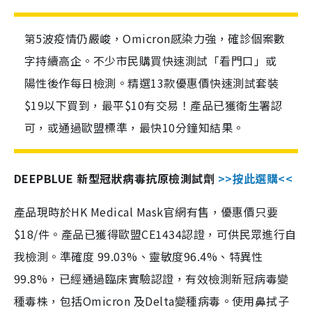
第5波疫情仍嚴峻，Omicron感染力強，確診個案數
字持續高企。不少市民購買快速測試「看門口」或
陽性後作每日檢測。精選13款優惠價快速測試套裝
$19以下買到，最平$10有交易！產品已獲衛生署認
可，或通過歐盟標準，最快10分鐘知結果。
DEEPBLUE 新型冠狀病毒抗原檢測試劑
>>按此選購<<
產品現時於HK Medical Mask官網有售，優惠價只要
$18/件。產品已獲得歐盟CE1434認證，可供民眾進行自
我檢測。準確度 99.03%、靈敏度96.4%、特異性
99.8%，已經通過臨床實驗認證，有效檢測新冠病毒變
種毒株，包括Omicron 及Delta變種病毒。使用鼻拭子