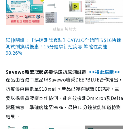
點擊圖片放大
延伸閱讀：【快速測試套裝】CATALO全線門市$16快速
測試劑換購優惠！15分鐘驗新冠病毒 準確性高達
98.26%
Savewo新型冠狀病毒快速抗原測試劑
>>按此選購<<
產品由香港口罩品牌Savewo聯乘DEEPBLUE合作推出，
抗疫優惠價低至$18買到。產品已獲得歐盟CE認證，主
要以採集鼻液樣本作檢測，能有效檢測Omicron及Delta
變種病毒，準確度達至99%，最快15分鐘就能知道檢測
結果。