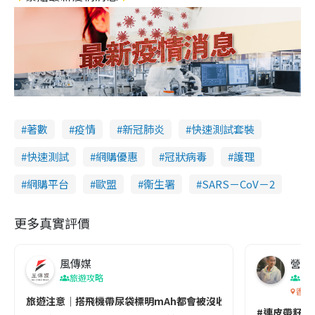
著數
疫情
新冠肺炎
快速測試套裝
快速測試
網購優惠
冠狀病毒
護理
網購平台
歐盟
衞生署
SARS－CoV－2
更多真實評價
風傳媒
營養教
旅遊攻略
生
香港
旅遊注意｜搭飛機帶尿袋標明mAh都會被沒收😱出發前切記檢查「1
#連皮帶籽都