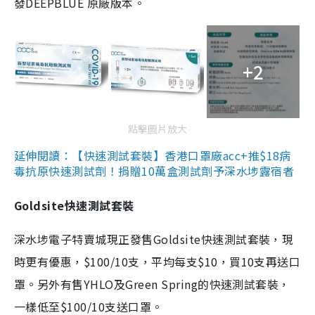
發DEEPBLUE 原廠版本。
+2
點擊圖片放大
延伸閱讀：【快速測試套裝】香港口罩廠acc+推$18病
毒抗原快速測試劑！捐贈10萬盒測試劑予深水埗露宿者
Goldsite快速測試套裝
深水埗電子特賣城現正發售Goldsite快速測試套裝，現
時更有優惠，$100/10支，平均每支$10，買10支再送口
罩。另外有售YHLO及Green Spring的快速測試套裝，
一樣低至$100/10支送口罩。