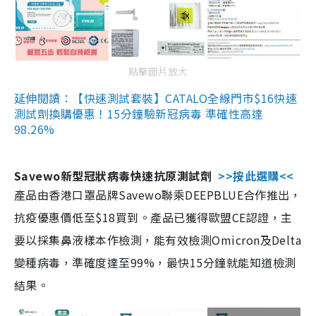
點擊圖片放大
延伸閱讀：【快速測試套裝】CATALO全線門市$16快速
測試劑換購優惠！15分鐘驗新冠病毒 準確性高達
98.26%
Savewo新型冠狀病毒快速抗原測試劑
>>按此選購<<
產品由香港口罩品牌Savewo聯乘DEEPBLUE合作推出，
抗疫優惠價低至$18買到。產品已獲得歐盟CE認證，主
要以採集鼻液樣本作檢測，能有效檢測Omicron及Delta
變種病毒，準確度達至99%，最快15分鐘就能知道檢測
結果。