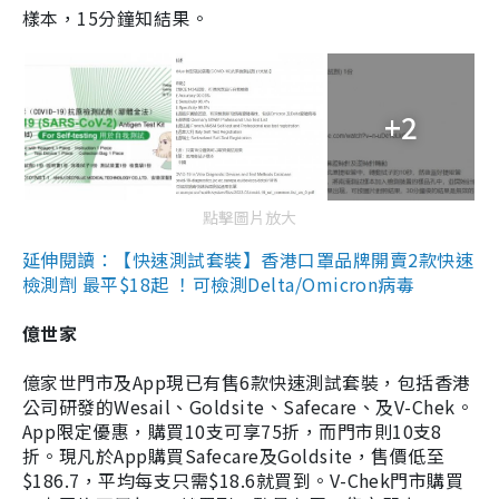
樣本，15分鐘知結果。
+2
點擊圖片放大
延伸閱讀：【快速測試套裝】香港口罩品牌開賣2款快速
檢測劑 最平$18起 ！可檢測Delta/Omicron病毒
億世家
億家世門市及App現已有售6款快速測試套裝，包括香港
公司研發的Wesail、Goldsite、Safecare、及V-Chek。
App限定優惠，購買10支可享75折，而門市則10支8
折。現凡於App購買Safecare及Goldsite，售價低至
$186.7，平均每支只需$18.6就買到。V-Chek門市購買