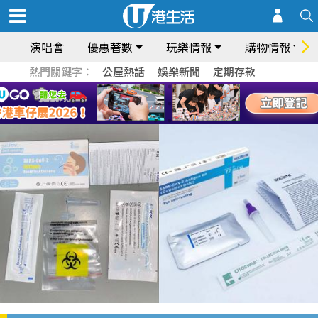
演唱會
優惠著數
玩樂情報
購物情報
熱門關鍵字：
公屋熱話
娛樂新聞
定期存款