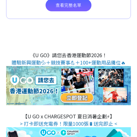
《U GO》請您去香港運動節2026！
體驗新興運動💦＋競技賽事💪＋100+運動用品攤位🔥
【U GO x CHARGESPOT 夏日消暑企劃⚡】
> 打卡即送充電券！限量1000張🔋送完即止 <