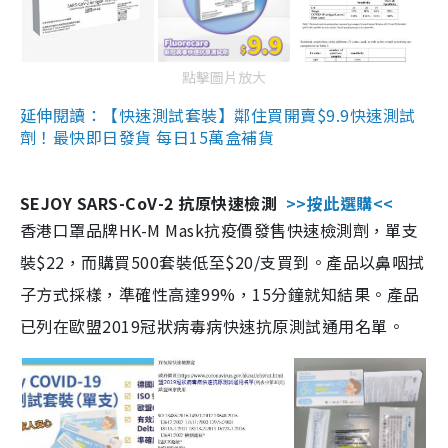
點擊圖片放大
延伸閱讀：【快速測試套裝】鄰住買開賣$9.9快速測試
劑！最快即日發貨 每日15萬盒補貨
SEJOY SARS-CoV-2 抗原快速檢測
>>按此選購<<
香港口罩品牌HK-M Mask抗疫價發售快速檢測劑，單支
裝$22，而購買500套裝低至$20/支買到。產品以鼻咽拭
子方式採樣，準確性高達99%，15分鐘就知結果。產品
已列在歐盟2019冠狀病毒病快速抗原測試通用名單。