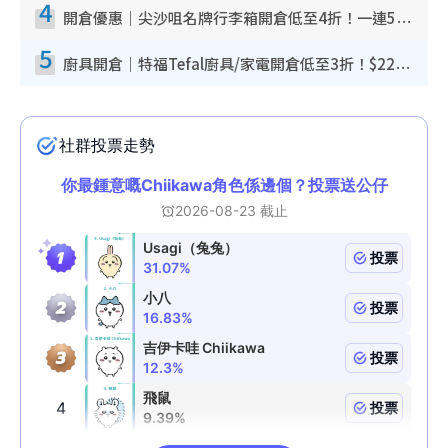
4
開倉優惠｜尖沙咀名牌行李箱開倉低至4折！一連5日 American Tourister/ace./Hallmark $200起！
5
廚具開倉｜特福Tefal廚具/家電開倉低至3折！$220起買平底鍋/炒鑊/湯煲！電飯煲/吸塵機/燙斗$418起