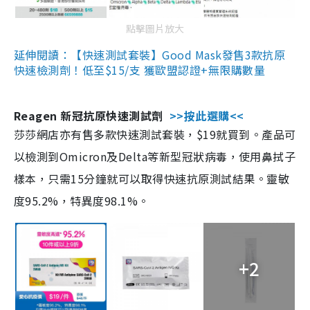
點擊圖片放大
延伸閱讀：【快速測試套裝】Good Mask發售3款抗原
快速檢測劑！低至$15/支 獲歐盟認證+無限購數量
Reagen 新冠抗原快速測試劑
>>按此選購<<
莎莎網店亦有售多款快速測試套裝，$19就買到。產品可
以檢測到Omicron及Delta等新型冠狀病毒，使用鼻拭子
樣本，只需15分鐘就可以取得快速抗原測試結果。靈敏
度95.2%，特異度98.1%。
+2