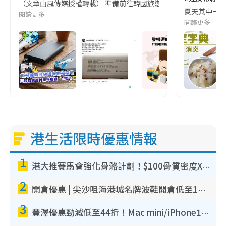
（文章由風傳媒授權轉載） 準備前往韓國旅遊的民眾，近期要特別留
夏天其中一種時
閱讀更多
閱讀更多
港生活限時優惠情報
1
港大推賽馬會強化骨骼計劃！$100骨質密度X光檢查 完成免費運動訓練送超市禮券！附參加資格
2
開倉優惠 | 尖沙咀海港城名牌波鞋開倉低至1折！On鞋$899起／Joy&Peace鞋履$98起
3
豐澤優惠勁減低至44折！Mac mini/iPhone17Pro大減價！廚房家電$220起