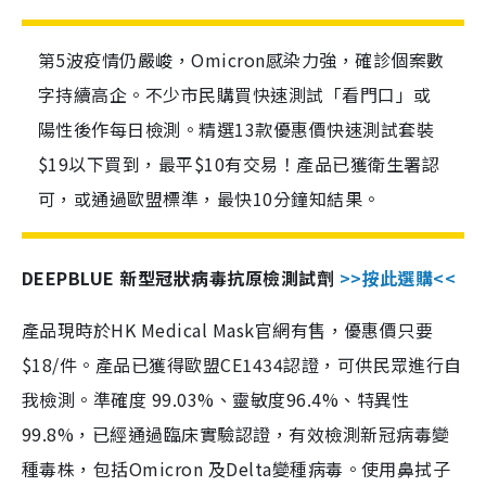
第5波疫情仍嚴峻，Omicron感染力強，確診個案數
字持續高企。不少市民購買快速測試「看門口」或
陽性後作每日檢測。精選13款優惠價快速測試套裝
$19以下買到，最平$10有交易！產品已獲衛生署認
可，或通過歐盟標準，最快10分鐘知結果。
DEEPBLUE 新型冠狀病毒抗原檢測試劑
>>按此選購<<
產品現時於HK Medical Mask官網有售，優惠價只要
$18/件。產品已獲得歐盟CE1434認證，可供民眾進行自
我檢測。準確度 99.03%、靈敏度96.4%、特異性
99.8%，已經通過臨床實驗認證，有效檢測新冠病毒變
種毒株，包括Omicron 及Delta變種病毒。使用鼻拭子