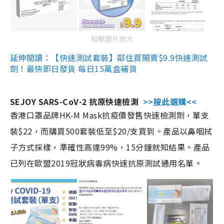
點擊圖片放大
延伸閱讀：【快速測試套裝】鄰住買開賣$9.9快速測試
劑！最快即日發貨 每日15萬盒補貨
SEJOY SARS-CoV-2 抗原快速檢測
>>按此選購<<
香港口罩品牌HK-M Mask抗疫價發售快速檢測劑，單支
裝$22，而購買500套裝低至$20/支買到。產品以鼻咽拭
子方式採樣，準確性高達99%，15分鐘就知結果。產品
已列在歐盟2019冠狀病毒病快速抗原測試通用名單。