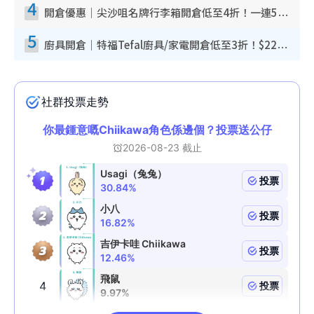
4
開倉優惠｜尖沙咀名牌行李箱開倉低至4折！一連5日 American Tourister/ace./Hallmark $200起！
5
廚具開倉｜特福Tefal廚具/家電開倉低至3折！$220起買平底鍋/炒鑊/湯煲！電飯煲/吸塵機/燙斗$418起