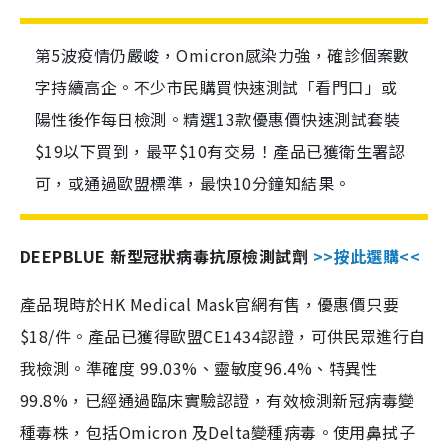
第5波疫情仍嚴峻，Omicron感染力強，確診個案數
字持續高企。不少市民購買快速測試「看門口」或
陽性後作每日檢測。精選13款優惠價快速測試套裝
$19以下買到，最平$10有交易！產品已獲衛生署認
可，或通過歐盟標準，最快10分鐘知結果。
DEEPBLUE 新型冠狀病毒抗原檢測試劑
>>按此選購<<
產品現時於HK Medical Mask官網有售，優惠價只要
$18/件。產品已獲得歐盟CE1434認證，可供民眾進行自
我檢測。準確度 99.03%、靈敏度96.4%、特異性
99.8%，已經通過臨床實驗認證，有效檢測新冠病毒變
種毒株，包括Omicron 及Delta變種病毒。使用鼻拭子