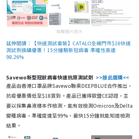
點擊圖片放大
延伸閱讀：【快速測試套裝】CATALO全線門市$16快速
測試劑換購優惠！15分鐘驗新冠病毒 準確性高達
98.26%
Savewo新型冠狀病毒快速抗原測試劑
>>按此選購<<
產品由香港口罩品牌Savewo聯乘DEEPBLUE合作推出，
抗疫優惠價低至$18買到。產品已獲得歐盟CE認證，主
要以採集鼻液樣本作檢測，能有效檢測Omicron及Delta
變種病毒，準確度達至99%，最快15分鐘就能知道檢測
結果。