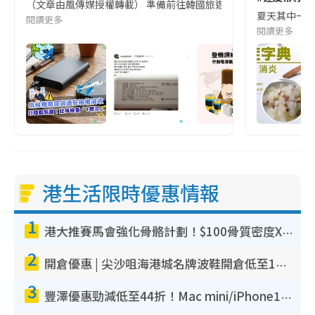
（文章由風傳媒授權轉載） 準備前往韓國旅遊的民眾，近期要特別留
夏天其中一種時
閱讀更多
閱讀更多
港生活限時優惠情報
1
港大推賽馬會強化骨骼計劃！$100骨質密度X光檢查 完成免費運動訓練送超市禮券！附參加資格
2
開倉優惠 | 尖沙咀海港城名牌波鞋開倉低至1折！On鞋$899起／Joy&Peace鞋履$98起
3
豐澤優惠勁減低至44折！Mac mini/iPhone17Pro大減價！廚房家電$220起