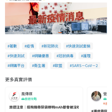
著數
疫情
新冠肺炎
快速測試套裝
快速測試
網購優惠
冠狀病毒
護理
網購平台
衞生署
歐盟
SARS－CoV－2
更多真實評價
風傳媒
營養教
旅遊攻略
生
香港
旅遊注意｜搭飛機帶尿袋標明mAh都會被沒收😱出發前切記檢查「1
#連皮帶籽都