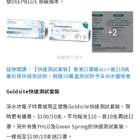
發DEEPBLUE 原廠版本。
+2
點擊圖片放大
延伸閱讀：【快速測試套裝】香港口罩廠acc+推$18病
毒抗原快速測試劑！捐贈10萬盒測試劑予深水埗露宿者
Goldsite快速測試套裝
深水埗電子特賣城現正發售Goldsite快速測試套裝，現
時更有優惠，$100/10支，平均每支$10，買10支再送口
罩。另外有售YHLO及Green Spring的快速測試套裝，
一樣低至$100/10支送口罩。