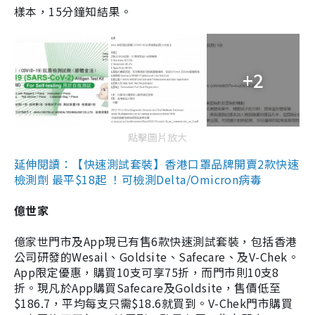
樣本，15分鐘知結果。
+2
點擊圖片放大
延伸閱讀：【快速測試套裝】香港口罩品牌開賣2款快速
檢測劑 最平$18起 ！可檢測Delta/Omicron病毒
億世家
億家世門市及App現已有售6款快速測試套裝，包括香港
公司研發的Wesail、Goldsite、Safecare、及V-Chek。
App限定優惠，購買10支可享75折，而門市則10支8
折。現凡於App購買Safecare及Goldsite，售價低至
$186.7，平均每支只需$18.6就買到。V-Chek門市購買