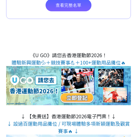
《U GO》請您去香港運動節2026！
體驗新興運動💦＋競技賽事💪＋100+運動用品攤位🔥
↓ 【免費送】香港運動節2026電子門票！↓
↓ 設過百運動用品攤位 / 可現場體驗多項新穎運動及觀賞
賽事🔥 ↓