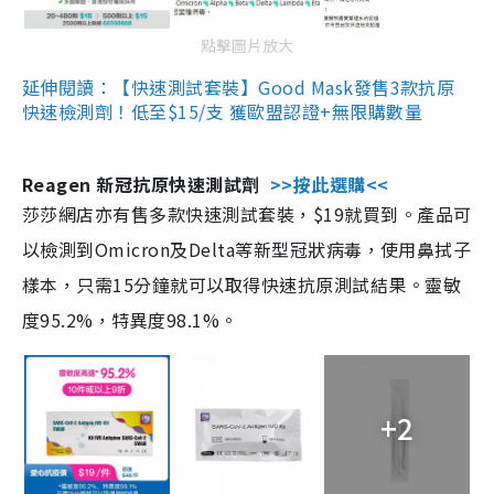
點擊圖片放大
延伸閱讀：【快速測試套裝】Good Mask發售3款抗原
快速檢測劑！低至$15/支 獲歐盟認證+無限購數量
Reagen 新冠抗原快速測試劑
>>按此選購<<
莎莎網店亦有售多款快速測試套裝，$19就買到。產品可
以檢測到Omicron及Delta等新型冠狀病毒，使用鼻拭子
樣本，只需15分鐘就可以取得快速抗原測試結果。靈敏
度95.2%，特異度98.1%。
+2